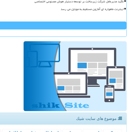
تاکید مدیرعامل شرکت زیرساخت بر توسعه دستیار هوش مصنوعی اختصاصی
اینترنت ماهواره ای آمازون مستقیم به موبایل می رسد
موضوع های سایت شیك