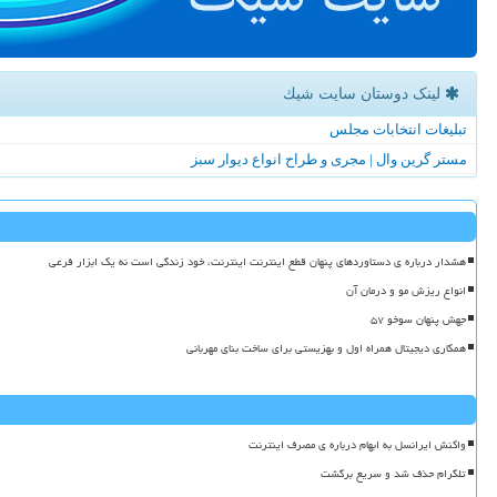
لینک دوستان سایت شیك
تبلیغات انتخابات مجلس
مستر گرین وال | مجری و طراح انواع دیوار سبز
هشدار درباره ی دستاوردهای پنهان قطع اینترنت اینترنت، خود زندگی است نه یک ابزار فرعی
انواع ریزش مو و درمان آن
جهش پنهان سوخو ۵۷
همکاری دیجیتال همراه اول و بهزیستی برای ساخت بنای مهربانی
واکنش ایرانسل به ابهام درباره ی مصرف اینترنت
تلگرام حذف شد و سریع برگشت