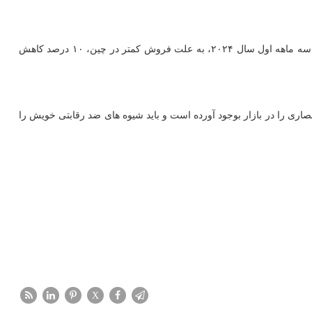
نابیلا پوپال، مدیر تحقیقات آی دی سی به شبکه سی ان ان اظهار داشت: اندروید، سال جاری دو برابر سریع تر از iOS، رشد خواهد نمود. فروش اپل در سه ماهه اول سال ۲۰۲۴، به علت فروش کمتر در چین، ۱۰ درصد کاهش
 با آیفون، انحصاری را در بازار بوجود آورده است و باید شیوه های ضد رقابتی خویش را
X