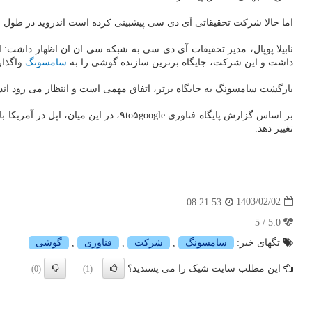
اما حالا شرکت تحقیقاتی آی دی سی پیشبینی کرده است اندروید در طول سال ۲۰۲۴، به شکل قابل توجهی، سریع تر از iOS رشد خواه
داشت و این شرکت، جایگاه برترین سازنده گوشی را به
سامسونگ
واگذار
بازگشت سامسونگ به جایگاه برتر، اتفاق مهمی است و انتظار می رود اندروید، سال 
بر اساس گزارش پایگاه فناوری oogle
تغییر دهد.
1403/02/02
08:21:53
5.0 / 5
تگهای خبر:
سامسونگ
,
شركت
,
فناوری
,
گوشی
این مطلب سایت شیک را می پسندید؟
(0)
(1)