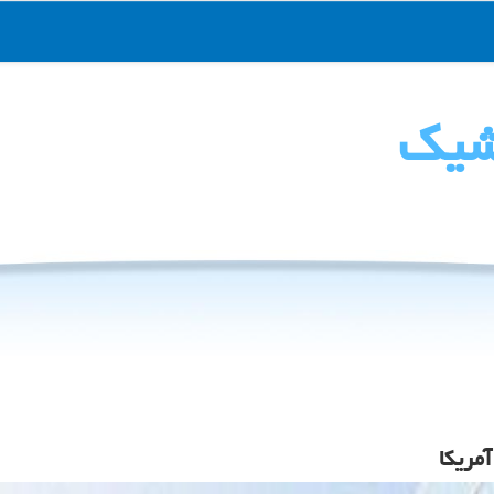
شیك
مریکا