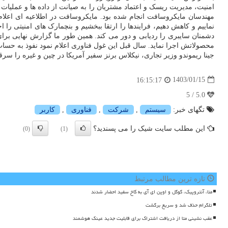
مهندسان مایکروسافت انجام شده بود. مایکروسافت در اطلاعیه ای اعلام
نماییم و کاهش دهیم، فرایندها را ارتقا ببخشیم و بنچمارک های امنیتی ر
دشمنان سایبری را ردیابی و دور می کند. همین طور ما گزارش نهایی بر
جینا ریموندو وزیر تجاری، نیکلاس برنز سفیر آمریکا در چین و غیره را سر
1403/01/15
16:15:17
5.0 / 5
تگهای خبر:
سیستم
,
شركت
,
فناوری
,
كاربر
این مطلب سایت شیک را می پسندید؟
(0)
(1)
تازه ترین مطالب مرتبط
متا، آنتروپیک، گوگل و اوپن ای آی به کاخ سفید احضار شدند
تلگرام حذف شد و سریع برگشت
عقب نشینی متا از دریافت اشتراک برای قابلیت جدید عینک هوشمند