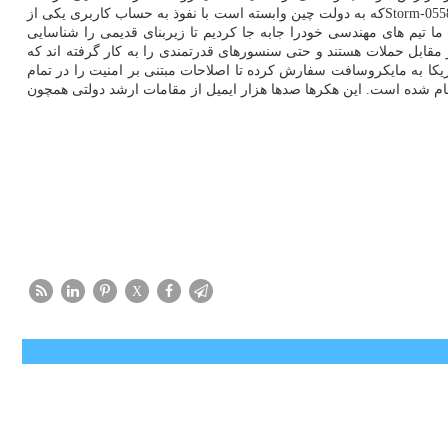
امنیت، مدیریت ریسک و اعتماد مشتریان را به صیانت از داده ها و عملیات های شرکت کاهش داده است. حمله سایبری مورد تحقیق توسط گروه هکری Storm-0558که به دولت چین وابسته است با نفوذ به حساب کاربری یکی از
 تیم های مهندسی خودرا جابه جا کردیم تا زیربنای قدیمی را شناسایی
ر مقابل حملات هستند و حتی سنسورهای قدرتمندی را به کار گرفته اند که
ا به مایکروسافت سفارش کرده تا اصلاحات مبتنی بر امنیت را در تمام
اجرا نماید. سال قبل این غول فناوری اعلام نمود نفوذ به حساب های مقامات ارشد دولت و وزارت تجاری آمریکا توسط گروه Storm-0558 انجام شده است. این هکرها صدها هزار ایمیل از مقامات ارشد دولتی همچون
X