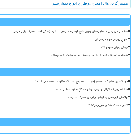
مستر گرین وال | مجری و طراح انواع دیوار سبز
هشدار درباره ی دستاوردهای پنهان قطع اینترنت اینترنت، خود زندگی است نه یک ابزار فرعی
انواع ریزش مو و درمان آن
جهش پنهان سوخو ۵۷
همکاری دیجیتال همراه اول و بهزیستی برای ساخت بنای مهربانی
چرا کامیون های کشنده هم زمان از سه نوع لاستیک متفاوت استفاده می کنند؟
متا، آنتروپیک، گوگل و اوپن ای آی به کاخ سفید احضار شدند
واکنش ایرانسل به ابهام درباره ی مصرف اینترنت
تلگرام حذف شد و سریع برگشت