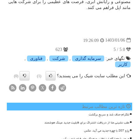
مصنوعی و رایانش ابری، فرصت های عظیمی را برای شرکت هایی
مانند اپل فراهم می کنند.
1403/01/06
19:26:09
623
5.0 / 5
تگهای خبر:
سرمایه گذاری
,
شركت
,
فناوری
,
كاربر
این مطلب سایت شیک را می پسندید؟
(0)
(1)
X
تازه ترین مطالب مرتبط
تلگرام حذف شد و سریع برگشت
عقب نشینی متا از دریافت اشتراک برای قابلیت جدید عینک هوشمند
پژو 207 با چهره جدید می آید، عکس
ورود پژوهشگاه ارتباطات به همکاریهای فناورانه بریکس