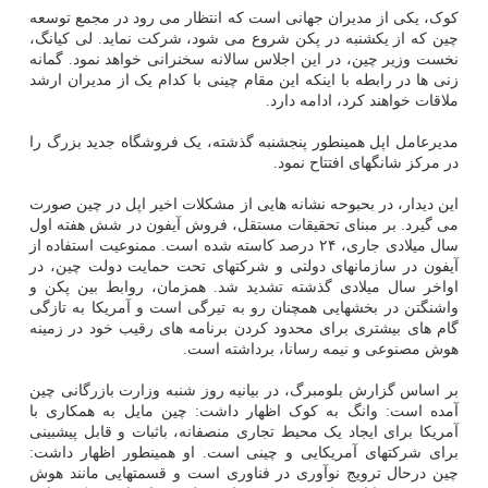
کوک، یکی از مدیران جهانی است که انتظار می رود در مجمع توسعه
چین که از یکشنبه در پکن شروع می شود، شرکت نماید. لی کیانگ،
نخست وزیر چین، در این اجلاس سالانه سخنرانی خواهد نمود. گمانه
زنی ها در رابطه با اینکه این مقام چینی با کدام یک از مدیران ارشد
ملاقات خواهند کرد، ادامه دارد.
مدیرعامل اپل همینطور پنجشنبه گذشته، یک فروشگاه جدید بزرگ را
در مرکز شانگهای افتتاح نمود.
این دیدار، در بحبوحه نشانه هایی از مشکلات اخیر اپل در چین صورت
می گیرد. بر مبنای تحقیقات مستقل، فروش آیفون در شش هفته اول
سال میلادی جاری، ۲۴ درصد کاسته شده است. ممنوعیت استفاده از
آیفون در سازمانهای دولتی و شرکتهای تحت حمایت دولت چین، در
اواخر سال میلادی گذشته تشدید شد. همزمان، روابط بین پکن و
واشنگتن در بخشهایی همچنان رو به تیرگی است و آمریکا به تازگی
گام های بیشتری برای محدود کردن برنامه های رقیب خود در زمینه
هوش مصنوعی و نیمه رسانا، برداشته است.
بر اساس گزارش بلومبرگ، در بیانیه روز شنبه وزارت بازرگانی چین
آمده است: وانگ به کوک اظهار داشت: چین مایل به همکاری با
آمریکا برای ایجاد یک محیط تجاری منصفانه، باثبات و قابل پیشبینی
برای شرکتهای آمریکایی و چینی است. او همینطور اظهار داشت:
چین درحال ترویج نوآوری در فناوری است و قسمتهایی مانند هوش