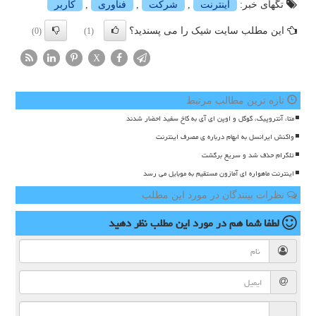
تگهای خبر:
اینترنت
,
شركت
,
فناوری
,
كاربر
این مطلب سایت شیک را می پسندید؟
(0)
(1)
X
تازه ترین مطالب مرتبط
متا، آنتروپیک، گوگل و اوپن ای آی به کاخ سفید احضار شدند
واکنش ایرانسل به ابهام درباره ی مصرف اینترنت
تلگرام حذف شد و سریع برگشت
اینترنت ماهواره ای آمازون مستقیم به موبایل می رسد
نظرات بینندگان در مورد این مطلب
لطفا شما هم
در مورد این مطلب
نظر دهید