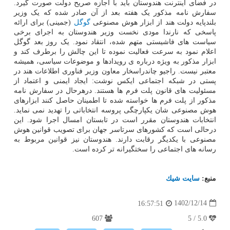
در فضای اینترنت هندوستان باید با اجازه صریح دولت صورت گیرد.
سفارش نامه مذکور یک هفته بعد از آن صادر شده که یک وزیر
بلندپایه دولت هند از ابزار هوش مصنوعی
گوگل
(جمینی) برای ارائه
پاسخی که نارندا مودی نخست وزیر هندوستان به اجرای برخی
سیاست های فاشیستی متهم شده، انتقاد نمود. یک روز بعد گوگل
اعلام نمود به سرعت فعالیت نموده تا این چالش را برطرف کند و
ابزار مذکور به ویژه درباره ی رویدادها و موضوعات سیاسی، همیشه
معتبر نیست. راجیو چاندراسخار معاون وزیر فناوری اطلاعات هند در
پستی در شبکه اجتماعی ایکس نوشت: ایجاد ایمنی و اعتماد از
مسئولیت های قانون پلت فرم ها هستند. درهرحال در سفارش نامه
مذکور از پلت فرم ها خواسته شده تا اطمینان حاصل کنند ابزارهای
هوش مصنوعی شان یکپارچگی پروسه انتخاباتی را تهدید نمی نماید.
انتخابات هندوستان مقرر است در تابستان امسال اجرا شود. این
درحالی است که کشورهای سرتاسر جهان برای تصویب قوانین هوش
مصنوعی با یکدیگر رقابت دارند. هندوستان نیز قوانین مربوط به
رسانه های اجتماعی را سختگیرانه تر کرده است.
منبع:
سایت شیك
1402/12/14
16:57:51
607
5.0 / 5