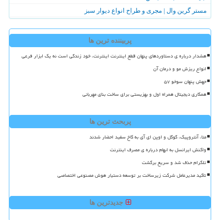
مستر گرین وال | مجری و طراح انواع دیوار سبز
پربیننده ترین ها
هشدار درباره ی دستاوردهای پنهان قطع اینترنت اینترنت، خود زندگی است نه یک ابزار فرعی
انواع ریزش مو و درمان آن
جهش پنهان سوخو ۵۷
همکاری دیجیتال همراه اول و بهزیستی برای ساخت بنای مهربانی
پربحث ترین ها
متا، آنتروپیک، گوگل و اوپن ای آی به کاخ سفید احضار شدند
واکنش ایرانسل به ابهام درباره ی مصرف اینترنت
تلگرام حذف شد و سریع برگشت
تاکید مدیرعامل شرکت زیرساخت بر توسعه دستیار هوش مصنوعی اختصاصی
جدیدترین ها