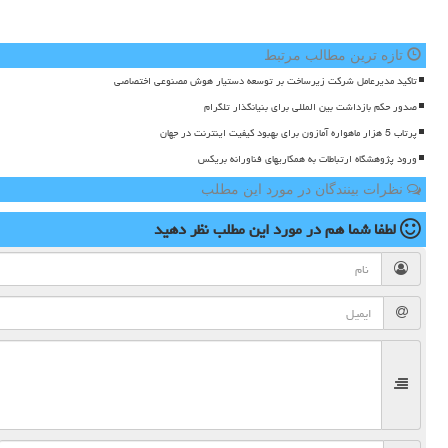
تازه ترین مطالب مرتبط
تاکید مدیرعامل شرکت زیرساخت بر توسعه دستیار هوش مصنوعی اختصاصی
صدور حکم بازداشت بین المللی برای بنیانگذار تلگرام
پرتاب 5 هزار ماهواره آمازون برای بهبود کیفیت اینترنت در جهان
ورود پژوهشگاه ارتباطات به همکاریهای فناورانه بریکس
نظرات بینندگان در مورد این مطلب
لطفا شما هم
در مورد این مطلب
نظر دهید