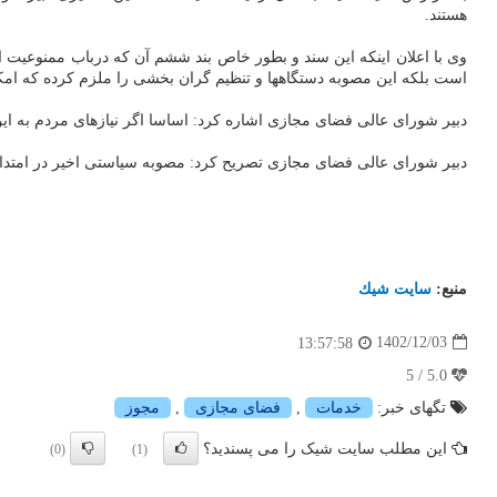
هستند.
وی با اعلان اینکه این سند و بطور خاص بند ششم آن که درباب ممنوعیت
است بلکه این مصوبه دستگاهها و تنظیم گران بخشی را ملزم کرده که ا
دبیر شورای عالی فضای مجازی اشاره کرد: اساسا اگر نیازهای مردم به این
دبیر شورای عالی فضای مجازی تصریح کرد: مصوبه سیاستی اخیر در امتداد ابلاغیه سال 1398 است که مجوزهای قانونی را برای مواردی که راهکارهای دیگر جوا
منبع:
سایت شیك
1402/12/03
13:57:58
5.0 / 5
تگهای خبر:
خدمات
,
فضای مجازی
,
مجوز
این مطلب سایت شیک را می پسندید؟
(0)
(1)