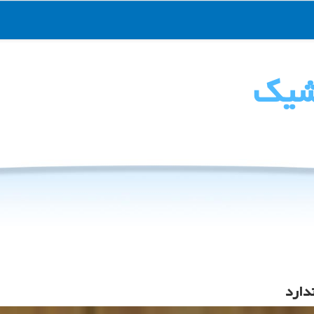
شیك
دارد