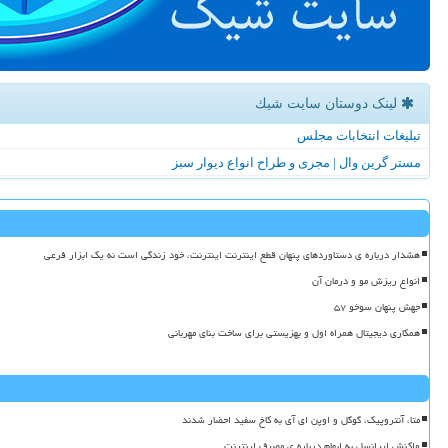
لینک دوستان سایت شیك
تبلیغات انتخابات مجلس
مستر گرین وال | مجری و طراح انواع دیوار سبز
هشدار درباره ی دستاوردهای پنهان قطع اینترنت اینترنت، خود زندگی است نه یک ابزار فرعی
انواع ریزش مو و درمان آن
جهش پنهان سوخو ۵۷
همکاری دیجیتال همراه اول و بهزیستی برای ساخت بنای مهربانی
متا، آنتروپیک، گوگل و اوپن ای آی به کاخ سفید احضار شدند
واکنش ایرانسل به ابهام درباره ی مصرف اینترنت