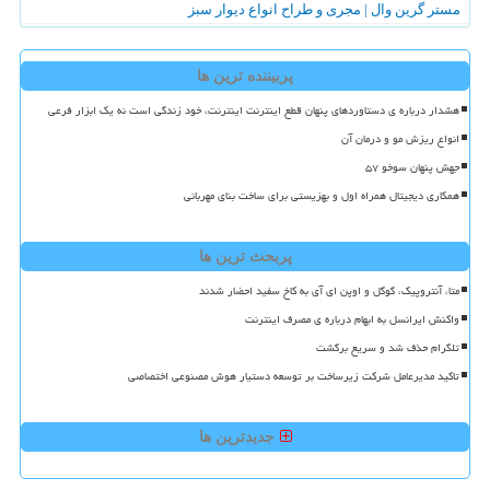
مستر گرین وال | مجری و طراح انواع دیوار سبز
پربیننده ترین ها
هشدار درباره ی دستاوردهای پنهان قطع اینترنت اینترنت، خود زندگی است نه یک ابزار فرعی
انواع ریزش مو و درمان آن
جهش پنهان سوخو ۵۷
همکاری دیجیتال همراه اول و بهزیستی برای ساخت بنای مهربانی
پربحث ترین ها
متا، آنتروپیک، گوگل و اوپن ای آی به کاخ سفید احضار شدند
واکنش ایرانسل به ابهام درباره ی مصرف اینترنت
تلگرام حذف شد و سریع برگشت
تاکید مدیرعامل شرکت زیرساخت بر توسعه دستیار هوش مصنوعی اختصاصی
جدیدترین ها