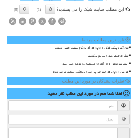
این مطلب سایت شیک را می پسندید؟
(0)
(1)
X
تازه ترین مطالب مرتبط
متا، آنتروپیک، گوگل و اوپن ای آی به کاخ سفید احضار شدند
تلگرام حذف شد و سریع برگشت
اینترنت ماهواره ای آمازون مستقیم به موبایل می رسد
قوانین اروپا برای چت جی پی تی و ربولکس سخت تر می شود
نظرات بینندگان در مورد این مطلب
لطفا شما هم
در مورد این مطلب
نظر دهید