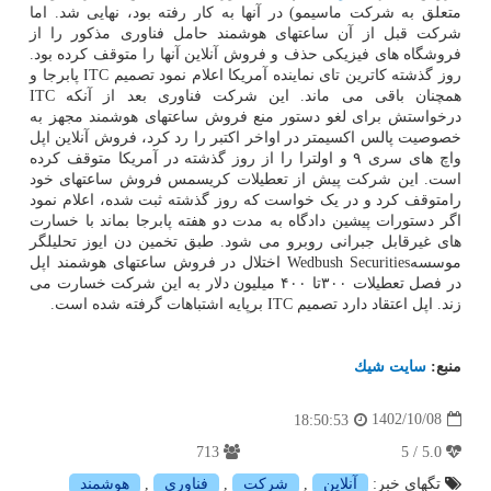
متعلق به شرکت ماسیمو) در آنها به کار رفته بود، نهایی شد. اما
شرکت قبل از آن ساعتهای هوشمند حامل فناوری مذکور را از
فروشگاه های فیزیکی حذف و فروش آنلاین آنها را متوقف کرده بود.
روز گذشته کاترین تای نماینده آمریکا اعلام نمود تصمیم ITC پابرجا و
همچنان باقی می ماند. این شرکت فناوری بعد از آنکه ITC
درخواستش برای لغو دستور منع فروش ساعتهای هوشمند مجهز به
خصوصیت پالس اکسیمتر در اواخر اکتبر را رد کرد، فروش آنلاین اپل
واچ های سری ۹ و اولترا را از روز گذشته در آمریکا متوقف کرده
است. این شرکت پیش از تعطیلات کریسمس فروش ساعتهای خود
رامتوقف کرد و در یک خواست که روز گذشته ثبت شده، اعلام نمود
اگر دستورات پیشین دادگاه به مدت دو هفته پابرجا بماند با خسارت
های غیرقابل جبرانی روبرو می شود. طبق تخمین دن ایوز تحلیلگر
موسسهWedbush Securities اختلال در فروش ساعتهای هوشمند اپل
در فصل تعطیلات ۳۰۰تا ۴۰۰ میلیون دلار به این شرکت خسارت می
زند. اپل اعتقاد دارد تصمیم ITC برپایه اشتباهات گرفته شده است.
منبع:
سایت شیك
1402/10/08
18:50:53
713
5.0 / 5
تگهای خبر:
آنلاین
,
شركت
,
فناوری
,
هوشمند