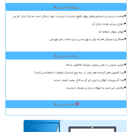
پربیننده ترین ها
هشدار درباره ی دستاوردهای پنهان قطع اینترنت اینترنت، خود زندگی است نه یک ابزار فرعی
انواع ریزش مو و درمان آن
جهش پنهان سوخو ۵۷
همکاری دیجیتال همراه اول و بهزیستی برای ساخت بنای مهربانی
پربحث ترین ها
اولین تصویر از محل برخورد موشک فالکون به ماه
چرا کامیون های کشنده هم زمان از سه نوع لاستیک متفاوت استفاده می کنند؟
متا، آنتروپیک، گوگل و اوپن ای آی به کاخ سفید احضار شدند
واکنش ایرانسل به ابهام درباره ی مصرف اینترنت
جدیدترین ها