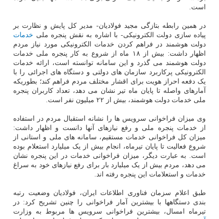
است.
در همین رابطه بتازگی مجید فولادیان- مدیر کل پایش و نظارت بر
پیاده سازی دولت الکترونیکی- با اشاره به نقش پنجره ملی
خدمات
دولت هوشمند در فراهم کردن خدمات الکترونیکی مورد نیاز مردم
اظهار داشت: بیش از ۱۸ ماه از شروع به کار پنجره ملی خدمات
دولت هوشمند می گذرد و این سامانه توانسته است، ارائه خدمات
الکترونیکی پرکاربرد سازمان های دولتی و دستگاه های اجرائی را با
یک دفعه احراز هویت برای اقشار مختلف مردم فراهم کند؛ بطوریکه
آمارهای واصله تا پایان ماه تیر نشان می دهد، تعداد کاربران پنجره
ملی خدمات دولت هوشمند، بیش از ۲۲ میلیون نفر است.
وی میزان فراخوانی سرویس ها را نشانه استقبال مردم در استفاده
از خدمات پنجره ملی و رفع نیازهای آنها دانست و اظهار داشت:
میزان کل فراخوانی خدمات مستقیم، سامانه های ملی و استانی از
شروع فعالیت تا پایان تیرماه، انجام بیش از یک میلیارد استعلام بوده
است. به عبارت دیگر، میزان فراخوانی خدمات در این پنجره نشان
می دهد، مردم بیش از یک میلیارد بار برای رفع نیازهای خود به سراغ
خدمات و استعلامات این پنجره رفته اند.
طبق اعلام سزمان فناوری اطلاعات ایران، فولادیان وضعیت رتبه
بندی دستگاهها با بیشترین آمار فراخوانی را چنین تشریح کرد: در
تیرماه امسال، بیشترین فراخوانی سرویس ها مربوط به وزارت