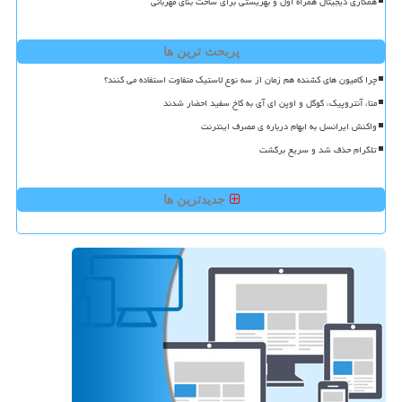
همکاری دیجیتال همراه اول و بهزیستی برای ساخت بنای مهربانی
پربحث ترین ها
چرا کامیون های کشنده هم زمان از سه نوع لاستیک متفاوت استفاده می کنند؟
متا، آنتروپیک، گوگل و اوپن ای آی به کاخ سفید احضار شدند
واکنش ایرانسل به ابهام درباره ی مصرف اینترنت
تلگرام حذف شد و سریع برگشت
جدیدترین ها