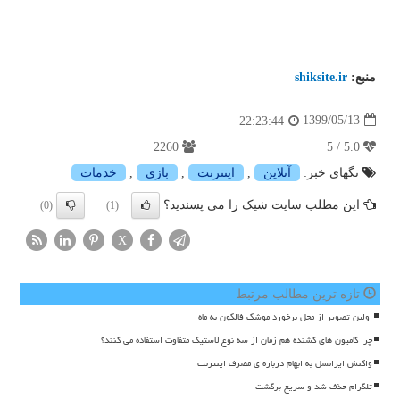
منبع:
shiksite.ir
1399/05/13
22:23:44
2260
5.0 / 5
تگهای خبر:
آنلاین
,
اینترنت
,
بازی
,
خدمات
این مطلب سایت شیک را می پسندید؟
(0)
(1)
X
تازه ترین مطالب مرتبط
اولین تصویر از محل برخورد موشک فالکون به ماه
چرا کامیون های کشنده هم زمان از سه نوع لاستیک متفاوت استفاده می کنند؟
واکنش ایرانسل به ابهام درباره ی مصرف اینترنت
تلگرام حذف شد و سریع برگشت