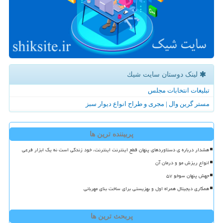
لینک دوستان سایت شیك
تبلیغات انتخابات مجلس
مستر گرین وال | مجری و طراح انواع دیوار سبز
پربیننده ترین ها
هشدار درباره ی دستاوردهای پنهان قطع اینترنت اینترنت، خود زندگی است نه یک ابزار فرعی
انواع ریزش مو و درمان آن
جهش پنهان سوخو ۵۷
همکاری دیجیتال همراه اول و بهزیستی برای ساخت بنای مهربانی
پربحث ترین ها