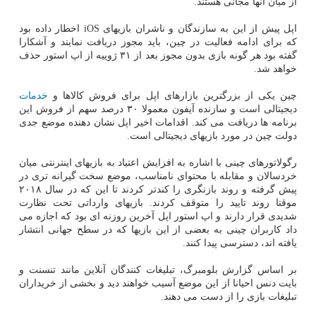
از میان آنها مجانی هستند.
اپل پیش از این به سازندگان و ناشران بازیهای iOS اخطار داده بود
که برای ادامه فعالیت در چین، باید مجوز دریافت نمایند و آشکارا
گفته بود هر گونه بازی بدون مجوز بعد از ۳۱ ژوییه از اپ استور حذف
خواهد شد.
چین یکی از بزرگترین بازارهای اپل برای فروش کالاها و
خدمات
دیجیتالی است و سازنده آیفون معمولا ۳۰ درصد سهم از فروش این
برنامه ها دریافت می کند. اقدامات اخیر اپل نشان دهنده موضع جدی
دولت چین در مورد بازیهای دیجیتالی است.
رگولاتورهای چینی با اشاره به افزایش اعتیاد به بازیهای اینترنتی میان
خردسالان و مقابله با محتوای نامناسب، موضع سخت گیرانه تری در
پیش گرفته و روند بازنگری را کندتر کردند تا این که در سال ۲۰۱۸
موقتا روند تایید را متوقف کردند. بازیهای وارداتی تحت نظارت
شدیدی قرار دارند و اپ استور اپل آخرین روزنه ای بود که اجازه می
داد کاربران چینی به بعضی از این بازیها که در سطح جهانی انتشار
یافته اند، دسترسی پیدا کنند.
بر اساس گزارش بلومبرگ، تبلیغات کنندگان آنلاین مانند تنسنت و
بایت دنس احیانا از این موضع آسیب خواهند دید و بخشی از خریداران
تبلیغات بازی را از دست می دهند.