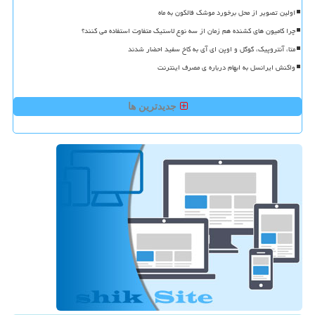
اولین تصویر از محل برخورد موشک فالکون به ماه
چرا کامیون های کشنده هم زمان از سه نوع لاستیک متفاوت استفاده می کنند؟
متا، آنتروپیک، گوگل و اوپن ای آی به کاخ سفید احضار شدند
واکنش ایرانسل به ابهام درباره ی مصرف اینترنت
جدیدترین ها