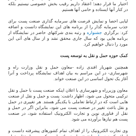
اختیار ما قرار دهند؛ اعتقاد داریم رقیب بخش خصوصی نیستیم بلکه
در کنار آنها ایستاده و حامی آنها هستیم.
لیایی احصا و نمایش فرصت های سرمایه گذاری صنعت پست برای
جذب سرمایه گذار را از برنامه های این نمایشگاه دانست و اضافه
کرد: برگزاری
جشنواره
و رتبه بندی شرکتهای حاضر در نمایشگاه از
برنامه هایی بود که سال جاری محقق نشد و از سال های آتی این
مورد را دنبال خواهیم کرد.
کمک حوزه حمل و نقل به توسعه پست
همچنین شهریار افندی زاده -معاون حمل و نقل وزارت راه و
شهرسازی- در این مراسم به بیان اهداف نمایشگاه پرداخت و آنرا
آغاز یک تحول اساسی در این صنعت خواند.
معاون وزیرراه و شهرسازی با اعلان اینکه صنعت پست با حمل و نقل
ترکیبی متحول می شود، اظهار داشت: پست و حمل و نقل از صنعت
هایی است که در ارتباط تعاملی با یکدیگر هستند. هر تغییری در حمل
و نقل باعث تغییر در صنعت پست می شود، بنابراین اگر در حمل و
نقل از فناوری نوین و تجارت الکترونیک استفاده شود، در صنعت
پست هم نیازها برآورده می شود.
وی تجارت الکترونیک را از اهداف تمام کشورهای پیشرفته دانست و