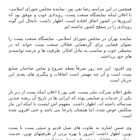
همچنین در این مراسم رضا تقی پور- نماینده مجلس شورای اسلامی-
با اعلان اینکه نمایشگاه صنعت پست، رویدادی خوب و موفق بود که
اینروزها در کشور اتفاق افتاده است، اظهار داشت: تابحال این گونه
رویدادی را در سطح کشور نداشته ایم.
نماینده تهران در مجلس شورای اسلامی، نمایشگاه صنعت پست را
بعنوان فضایی برای گردهمایی فعالان صنعت پست خواند که در
محیطی خوب و مناسب به تبادل افکار، ظرفیت ها و عرضه توانمندی
های خود پرداختند.
وی افزود: این چند روز صرفاً نقطه شروع و تماس صاحبان صنایع
پست است و آن چه مهمتر است اتفاقات و پیگیری های بعدی این
جریان است.
طبق اعلام شرکت ملی پست، تقی پور با اعلان اینکه پست از دیر باز
یکی از خدمات و صنایعی بوده که ایرانی ها در تاریخ آن ریشه چندین
صدساله داشته اند، اظهار داشت: مفهوم اش اینست با اینکه این نیاز
شکلش عوض شده، اما همچنان پابرجا می باشد و حتی افزون شده
است.
وی ضمن اشاره به تفاوت های نسل قدیم و سنتی پست با پست
نوین، اظهار داشت: امروز با بهره بردن از ظرفیتهای نوین، خدمت
رسانی به مخاطبان و مشتریان تسهیل شده است.