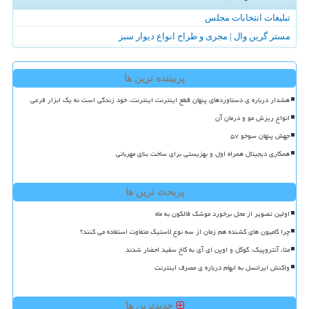
تبلیغات انتخابات مجلس
مستر گرین وال | مجری و طراح انواع دیوار سبز
پربیننده ترین ها
هشدار درباره ی دستاوردهای پنهان قطع اینترنت اینترنت، خود زندگی است نه یک ابزار فرعی
انواع ریزش مو و درمان آن
جهش پنهان سوخو ۵۷
همکاری دیجیتال همراه اول و بهزیستی برای ساخت بنای مهربانی
پربحث ترین ها
اولین تصویر از محل برخورد موشک فالکون به ماه
چرا کامیون های کشنده هم زمان از سه نوع لاستیک متفاوت استفاده می کنند؟
متا، آنتروپیک، گوگل و اوپن ای آی به کاخ سفید احضار شدند
واکنش ایرانسل به ابهام درباره ی مصرف اینترنت
جدیدترین ها