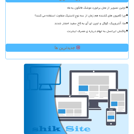
اولین تصویر از محل برخورد موشک فالکون به ماه
چرا کامیون های کشنده هم زمان از سه نوع لاستیک متفاوت استفاده می کنند؟
متا، آنتروپیک، گوگل و اوپن ای آی به کاخ سفید احضار شدند
واکنش ایرانسل به ابهام درباره ی مصرف اینترنت
جدیدترین ها