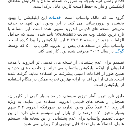
اقدام واتس اپ، باتوجه به ضرورت همگام ماندن با افزایش تقاضای
اپلیکیشن و نیاز به حفظ امنیت کاربر، قابل درک است.
گروه متا که مالک واتساپ است،
خدمات
این اپلیکیشن را بهبود
بخشیده و بروزرسانی می کند. با این وجود، این تعهد به حذف
تدریجی نسخه های قدیمی اندروید منتهی شده است. این مساله با
تازه ترین کشف وب سایت WABetaInfo تایید شده است که حداقل
الزامات جدید در نسخه ۲.۳۹.۹.۲ این اپلیکیشن را پیدا کرده است.
واتساپ دیگر در نسخه های پیش از اندروید لالی پاپ ۵.۰ که توسط
گوگل
در سال ۲۰۱۴ معرفی شده بود، کار نمی کند.
تصمیم برای عدم پشتیبانی از نسخه های قدیمی تر اندروید با هدف
اطمینان از اینکه اپلیکیشن واتساپ می تواند از خاصیت های جدید و
همین طور از اقدامات امنیتی پیشرفته تر استفاده نماید، گرفته شده
است. هدف از این اقدام، ارائه بهترین تجربه ممکن در هنگام استفاده
از اپلیکیشن است.
طبق تازه ترین آمار توزیع سیستم، درصد بسیار کمی از کاربران،
همچنان از نسخه های قدیمی اندروید استفاده می نمایند. به ویژه
اندروید ۴.۱ عملا دیگر وجود ندارد، در صورتیکه اندروید ۴.۴ سهم
بسیار ناچیز ۰.۷۰ درصد را از بازار این سیستم عامل دارد. از ین
جهت، تصمیم واتساپ برای عدم پشتیبانی از این نسخه های سیستم
عامل، احتمالاً شامل تعداد قابل توجهی از کاربران نمی شود.