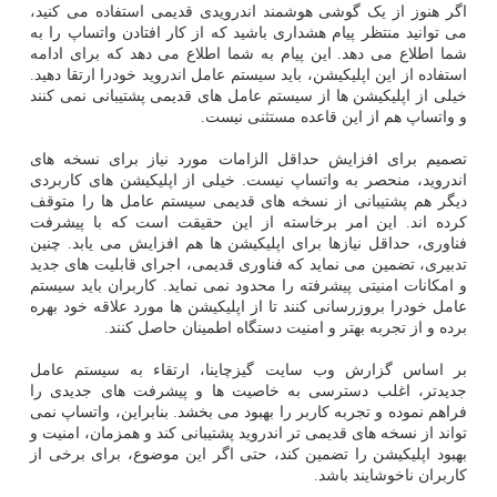
اگر هنوز از یک گوشی هوشمند اندرویدی قدیمی استفاده می کنید،
می توانید منتظر پیام هشداری باشید که از کار افتادن واتساپ را به
شما اطلاع می دهد. این پیام به شما اطلاع می دهد که برای ادامه
استفاده از این اپلیکیشن، باید سیستم عامل اندروید خودرا ارتقا دهید.
خیلی از اپلیکیشن ها از سیستم عامل های قدیمی پشتیبانی نمی کنند
و واتساپ هم از این قاعده مستثنی نیست.
تصمیم برای افزایش حداقل الزامات مورد نیاز برای نسخه های
اندروید، منحصر به واتساپ نیست. خیلی از اپلیکیشن های کاربردی
دیگر هم پشتیبانی از نسخه های قدیمی سیستم عامل ها را متوقف
کرده اند. این امر برخاسته از این حقیقت است که با پیشرفت
فناوری، حداقل نیازها برای اپلیکیشن ها هم افزایش می یابد. چنین
تدبیری، تضمین می نماید که فناوری قدیمی، اجرای قابلیت های جدید
و امکانات امنیتی پیشرفته را محدود نمی نماید. کاربران باید سیستم
عامل خودرا بروزرسانی کنند تا از اپلیکیشن ها مورد علاقه خود بهره
برده و از تجربه بهتر و امنیت دستگاه اطمینان حاصل کنند.
بر اساس گزارش وب سایت گیزچاینا، ارتقاء به سیستم عامل
جدیدتر، اغلب دسترسی به خاصیت ها و پیشرفت های جدیدی را
فراهم نموده و تجربه کاربر را بهبود می بخشد. بنابراین، واتساپ نمی
تواند از نسخه های قدیمی تر اندروید پشتیبانی کند و همزمان، امنیت و
بهبود اپلیکیشن را تضمین کند، حتی اگر این موضوع، برای برخی از
کاربران ناخوشایند باشد.