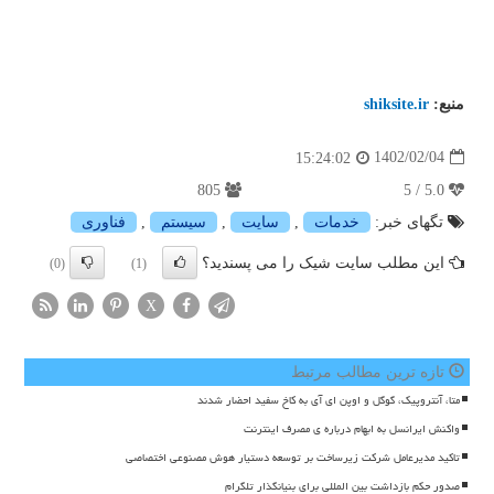
منبع:
shiksite.ir
1402/02/04
15:24:02
805
5.0 / 5
تگهای خبر:
خدمات
,
سایت
,
سیستم
,
فناوری
این مطلب سایت شیک را می پسندید؟
(0)
(1)
X
تازه ترین مطالب مرتبط
متا، آنتروپیک، گوگل و اوپن ای آی به کاخ سفید احضار شدند
واکنش ایرانسل به ابهام درباره ی مصرف اینترنت
تاکید مدیرعامل شرکت زیرساخت بر توسعه دستیار هوش مصنوعی اختصاصی
صدور حکم بازداشت بین المللی برای بنیانگذار تلگرام