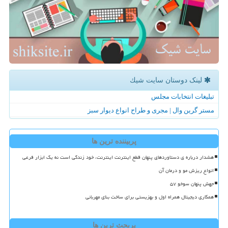
لینک دوستان سایت شیك
تبلیغات انتخابات مجلس
مستر گرین وال | مجری و طراح انواع دیوار سبز
پربیننده ترین ها
هشدار درباره ی دستاوردهای پنهان قطع اینترنت اینترنت، خود زندگی است نه یک ابزار فرعی
انواع ریزش مو و درمان آن
جهش پنهان سوخو ۵۷
همکاری دیجیتال همراه اول و بهزیستی برای ساخت بنای مهربانی
پربحث ترین ها