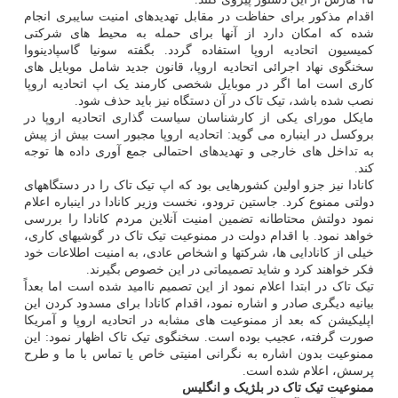
اقدام مذکور برای حفاظت در مقابل تهدیدهای امنیت سایبری انجام
شده که امکان دارد از آنها برای حمله به محیط های شرکتی
کمیسیون اتحادیه اروپا استفاده گردد. بگفته سونیا گاسپادینووا
سخنگوی نهاد اجرائی اتحادیه اروپا، قانون جدید شامل موبایل های
کاری است اما اگر در موبایل شخصی کارمند یک اپ اتحادیه اروپا
نصب شده باشد، تیک تاک در آن دستگاه نیز باید حذف شود.
مایکل مورای یکی از کارشناسان سیاست گذاری اتحادیه اروپا در
بروکسل در اینباره می گوید: اتحادیه اروپا مجبور است بیش از پیش
به تداخل های خارجی و تهدیدهای احتمالی جمع آوری داده ها توجه
کند.
کانادا نیز جزو اولین کشورهایی بود که اپ تیک تاک را در دستگاههای
دولتی ممنوع کرد. جاستین ترودو، نخست وزیر کانادا در اینباره اعلام
نمود دولتش محتاطانه تضمین امنیت آنلاین مردم کانادا را بررسی
خواهد نمود. با اقدام دولت در ممنوعیت تیک تاک در گوشیهای کاری،
خیلی از کانادایی ها، شرکتها و اشخاص عادی، به امنیت اطلاعات خود
فکر خواهند کرد و شاید تصمیماتی در این خصوص بگیرند.
تیک تاک در ابتدا اعلام نمود از این تصمیم ناامید شده است اما بعداً
بیانیه دیگری صادر و اشاره نمود، اقدام کانادا برای مسدود کردن این
اپلیکیشن که بعد از ممنوعیت های مشابه در اتحادیه اروپا و آمریکا
صورت گرفته، عجیب بوده است. سخنگوی تیک تاک اظهار نمود: این
ممنوعیت بدون اشاره به نگرانی امنیتی خاص یا تماس با ما و طرح
پرسش، اعلام شده است.
ممنوعیت تیک تاک در بلژیک و انگلیس