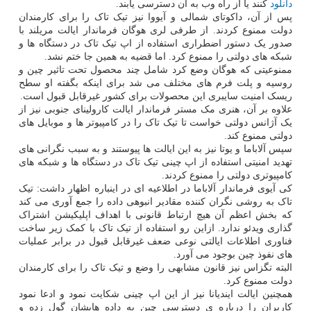
دانلود
کنند یا از راه وب به آن دسترسی یابند.
پس از آن، داکوتای شمالی و آیووا نیز تیک تاک را برای کارمندان
دولت ممنوع کردند. از طرفی لری هوگان فرماندار ایالت مریلند با
صدور یک دستور اضطراری استفاده از اپ تیک تاک در دستگاه ها و
شبکه های دولتی را ممنوع کرد. اما قضیه به همین جا ختم نشد.
ممنوعیتی که هوگان وضع کرد شامل چند محصول تحت تاثیر چین و
روسیه و پلت فرم های مختلف می شد برای اینکه بگفته او سطح
ریسک امنیت سایبری این محصولات برای کشور غیرقابل قبول است.
علاوه بر آن، هنری مک مستر فرماندار ایالت کارولینای جنوبی نیز از
یک آژانس دولتی خواست تا تیک تاک را در کامپیوتر ها و موبایل های
دولتی ممنوع کند.
سپس آلاباما و یوتا نیز به این ایالت ها پیوستند و به سبب نگرانی های
تهدید امنیتی استفاده از اپ چینی تیک تاک در دستگاه ها و شبکه های
کامپیوتری دولتی را ممنوع کردند.
کی آیوی فرماندار آلاباما در اطلاعیه ای در اینباره اظهار داشت: تیک
تاک به روشی نگران کننده مقادیر انبوهی داده را جمع آوری می کند
که بخش اعظم آن هیچ ارتباط قانونی با اهداف اپلیکیشن اشتراک
گذاری ویدئو ندارد. ازاین رو استفاده از تیک تاک با کمک زیر ساخت
فناوری اطلاعات ایالتی نوعی ضعف غیرقابل قبول در برابر عملیات
های نفوذ چین بوجود می آورد.
البته تگزاس نیز قانون مشابهی را وضع و تیک تاک را برای کارمندان
دولت ممنوع کرد.
همچنین ایالت ایندیانا نیز از این اپ چینی شکایت نمود و ادعا نمود
کاربران را درباره ی دسترسی چین به داده هایشان گول زده و