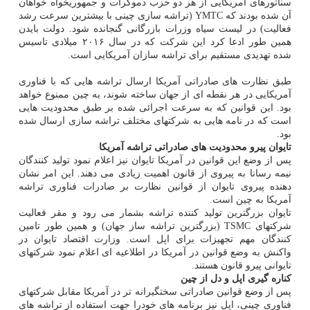
سناتورهای آمریکایی از هر دو حزب دموکرات و جمهوریخواه خواهان
آن شده بودند که YMTC (تراشه سازی چینی با بیشترین سرعت رشد
فعالیت) در لیست سیاه وزرات بازرگانی گنجانده شود. دولت بایدن
همین طور ادعا کرد این شرکت که در سال ۲۰۱۶ میلادی تاسیس
شده تهدیدی مستقیم برای تراشه سازان آمریکایی است.
طبق نظارت های صادراتی آمریکا ارسال تراشه هایی که با فناوری
آمریکایی در هر نقطه ای از جهان ساخته شوند، به چین ممنوع خواهد
بود. این قوانین که به سرعت اجرائی شده بر طبق محدودیت هایی
است که در نامه هایی به شرکتهای مختلف تراشه سازی ارسال شده
بود.
تایوان پیرو محدودیت های صادراتی تراشه آمریکا
پس از وضع این قوانین در آمریکا تایوان نیز اعلام نمود تولید کنندگان
نیمه رسانا به پیروی از قانون اهمیت زیادی می دهند. این امر نشان
دهنده پیروی تایوان از قوانین نظارت بر صادرات فناوری تراشه
آمریکا به چین است.
تایوان بزرگترین تولید کننده تراشه بشمار می رود و مقر فعالیت
شرکتهای TSMC (بزرگترین تراشه ساز جهان) و همین طور تامین
کنندگان مهم تجهیزات برای اپل است. وزارت اقتصاد تایوان در
واکنش به وضع قوانین در آمریکا در اطلاعیه ای اعلام نمود شرکتهای
تایوانی پیرو قانون هستند.
کناره گیری اپل و دل از چین
پس از وضع قوانین صادراتی سختگیرانه تر در آمریکا مقابل شرکتهای
فناوری چینی، اپل نیز برنامه های خودرا جهت استفاده از تراشه های