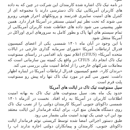
در نامه تیک تاک اشاره شده کارمندان این شرکت در چین که به داده
های کاربران آمریکایی تیک تاک دسترسی دارند با مجموعه ای از
کنترل های امنیت سایبری قدرتمند و پروتکلهای احراز هویتی روبرو
می شوند که تحت نظر تیم امنیتی مستقر در آمریکا قرار دارد. همین
طور پیشبینی می شود داده های حفاظت شده کاربران آمریکایی از
تمام سیستم های آنها پاک و بطور کامل به سرورهای ابری اوراکل در
آمریکا منتقل شود.
با این وجود در آبان ماه ۱۴۰۱ شمسی یکی از اعضای کمیسیون
فدرال ارتباطات آمریکا «شورای سرمایه گذاری خارجی در ایالات
متحده آمریکا» (CFIUS) اعلام نمود باید اقدامی در راستای ممنوعیت
تیک تاک انجام داد. CFIUS در واقع یک کمیته بین سازمانی است که
معاملات شرکتهای خارجی را از لحاظ امنیت ملی بررسی می کند.
«برندان کار»، عضو کمیسیون فدرال ارتباطات آمریکا در اینباره اظهار
داشت: تصور می کنم در مورد تیک تاک تنها راه پیش رو ممنوعیت
پلت فرم است.
سیل ممنوعیت تیک تاک در ایالت های آمریکا
حدود یک ماه بعد، سیل ممنوعیت های تیک تاک به بهانه امنیت
اطلاعات کاربران در آمریکا به راه افتاد. نخست در آذرماه ۱۴۰۱
شمسی داکوتای جنوبی آمریکا کارمندان دولتی را از نصب تیک تاک
روی دستگاه هایشان منع کرد، برای اینکه فرماندار این ایالت معتقد
بود این اپ چینی یک تهدید امنیت ملی بشمار می رود.
طبق دستور اجرائی امضا شده توسط کریستی نوئم فرماندار ایالت
داکوتای جنوبی، کارمندان و پیمانکاران دولتی اجازه ندارند اپ را