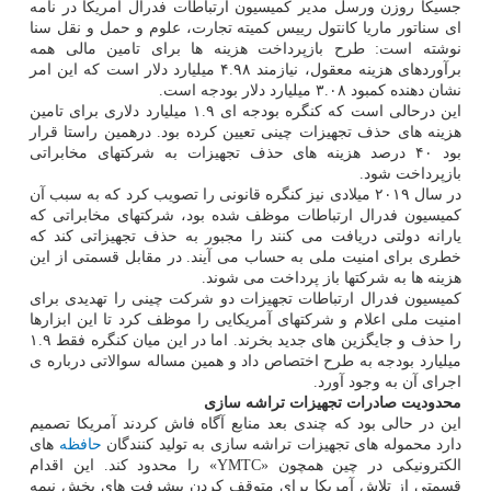
جسیکا روزن ورسل مدیر کمیسیون ارتباطات فدرال آمریکا در نامه
ای سناتور ماریا کانتول رییس کمیته تجارت، علوم و حمل و نقل سنا
نوشته است: طرح بازپرداخت هزینه ها برای تامین مالی همه
برآوردهای هزینه معقول، نیازمند ۴.۹۸ میلیارد دلار است که این امر
نشان دهنده کمبود ۳.۰۸ میلیارد دلار بودجه است.
این درحالی است که کنگره بودجه ای ۱.۹ میلیارد دلاری برای تامین
هزینه های حذف تجهیزات چینی تعیین کرده بود. درهمین راستا قرار
بود ۴۰ درصد هزینه های حذف تجهیزات به شرکتهای مخابراتی
بازپرداخت شود.
در سال ۲۰۱۹ میلادی نیز کنگره قانونی را تصویب کرد که به سبب آن
کمیسیون فدرال ارتباطات موظف شده بود، شرکتهای مخابراتی که
یارانه دولتی دریافت می کنند را مجبور به حذف تجهیزاتی کند که
خطری برای امنیت ملی به حساب می آیند. در مقابل قسمتی از این
هزینه ها به شرکتها باز پرداخت می شوند.
کمیسیون فدرال ارتباطات تجهیزات دو شرکت چینی را تهدیدی برای
امنیت ملی اعلام و شرکتهای آمریکایی را موظف کرد تا این ابزارها
را حذف و جایگزین های جدید بخرند. اما در این میان کنگره فقط ۱.۹
میلیارد بودجه به طرح اختصاص داد و همین مساله سوالاتی درباره ی
اجرای آن به وجود آورد.
محدودیت صادرات تجهیزات تراشه سازی
این در حالی بود که چندی بعد منابع آگاه فاش کردند آمریکا تصمیم
دارد محموله های تجهیزات تراشه سازی به تولید کنندگان
حافظه
های
الکترونیکی در چین همچون «YMTC» را محدود کند. این اقدام
قسمتی از تلاش آمریکا برای متوقف کردن پیشرفت های بخش نیمه