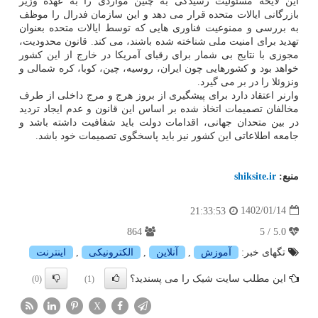
این لایحه مسئولیت رسیدگی به چنین مواردی را به عهده وزیر
بازرگانی ایالات متحده قرار می دهد و این سازمان فدرال را موظف
به بررسی و ممنوعیت فناوری هایی که توسط ایالات متحده بعنوان
تهدید برای امنیت ملی شناخته شده باشند، می کند. قانون محدودیت،
مجوزی با نتایج بی شمار برای رقبای آمریکا در خارج از این کشور
خواهد بود و کشورهایی چون ایران، روسیه، چین، کوبا، کره شمالی و
ونزوئلا را در بر می گیرد.
وارنر اعتقاد دارد برای پیشگیری از بروز هرج و مرج داخلی از طرف
مخالفان تصمیمات اتخاذ شده بر اساس این قانون و عدم ایجاد تردید
در بین متحدان جهانی، اقدامات دولت باید شفافیت داشته باشد و
جامعه اطلاعاتی این کشور نیز باید پاسخگوی تصمیمات خود باشد.
منبع:
shiksite.ir
1402/01/14
21:33:53
864
5.0 / 5
تگهای خبر:
آموزش
,
آنلاین
,
الكترونیكی
,
اینترنت
این مطلب سایت شیک را می پسندید؟
(0)
(1)
X