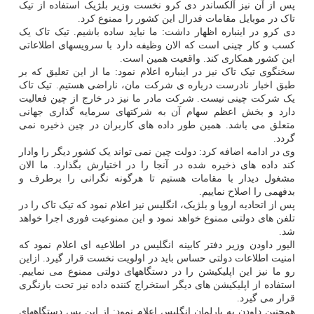
پس از آن نیز آلکساندر دی کرو نخست وزیر بلژیک استفاده از تیک
تاک در موبایل مقامات فدرال این کشور را ممنوع کرد.
دی کرو در اینباره اظهار داشت: ما نباید ساده باشیم. تیک تاک یک
کسب و کار چینی است که الان وظیفه دارد با سرویسهای اطلاعاتی
این کشور همکاری کند. واقعیت همین است.
سخنگوی تیک تاک نیز در اینباره اعلام نمود: ما از این تعلیق که بر
طبق اخبار نادرست درباره ی شرکت مان، ناراضی هستیم. تیک تاک
یک شرکت چینی نیست. شرکت مادر ما نیز در خارج از چین فعالیت
دارد و بخش اعظم سهام آن به شرکتهای سرمایه گذاری جهانی
متعلق می باشد. همین طور داده های کاربران در چین ذخیره نمی
گردد.
وی در ادامه اضافه کرد: دولت چین نمی تواند یک کشور دیگر را وادار
کند داده های ذخیره شده در آنجا را در اختیارش بگذارد. ما الان
مشغول دیدار با مقامات هستیم تا هرگونه نگرانی را برطرف و
بدفهمی را اصلاح نماییم.
پس از اتحادیه اروپا و بلژیک، انگلیس نیز اعلام نمود که تیک تاک را در
تلفن های دولتی ممنوع خواهد نمود و این ممنوعیت فوری اجرا خواهد
شد.
الیور داودن وزیر دفتر کابینه انگلیس در اطلاعیه ای اعلام نمود که
امنیت اطلاعات دولتی حساس باید در اولویت نخست قرار گیرد. ازاین
رو ما نیز این اپلیکیشن را در دستگاههای دولتی ممنوع می نماییم.
استفاده از اپلیکیشن های دیگر استخراج کننده داده نیز تحت بازنگری
قرار می گیرد.
همچنین داودن به پارلمان انگلیس اعلام نمود: از این پس دستگاههای