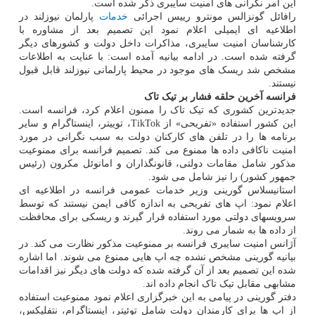
این امر نگرانی های امنیت سایبری ذکر شده است.
رافائل گونزالس مونترو رییس اجرائی
خدمات
پارلمان نیوزلند در
اطلاعیه ای ایمیلی اعلام نمود این تصمیم بعد از مشاوره با
کارشناسان امنیت سایبری، مذاکرات داخل دولت و کشورهای دیگر
گرفته شده است. در ادامه بیانیه آمده است: با عنایت به اطلاعات
مشخص شد ریسک های موجود در محیط پارلمانی نیوزلند قابل قبول
نیستند.
فرانسه آخرین حلقه فشار بر تیک تاک
جدیدترین کشوری که تیک تاک را ممنون اعلام کرد، فرانسه است.
این کشور استفاده «تفریحی» از TikTok، توییتر، اینستاگرام و سایر
برنامه ها را در تلفن های کارکنان دولت به سبب نگرانی در مورد
امنیت ناکافی داده ها ممنوع می کند. تصمیم فرانسه برای ممنوعیت
مذکور شامل مقامات دولتی، قانونگذاران و امانوئل مکرون (رئیس
جمهور کشور) را نیز شامل می شود.
استانیسلاس گورینی وزیر خدمات عمومی فرانسه در اطلاعیه ای
اعلام نمود: اپ های تفریحی به اندازه کافی ایمن نیستند که توسط
سرویسهای دولتی مورد استفاده قرار گیرند و ریسکی برای محافظت
از داده ها به شمار می روند.
آژانس امنیت سایبری فرانسه بر ممنوعیت مذکور نظارت می کند. در
بیانیه گورینی مشخص نشده چه اپ هایی ممنوع می شوند. اما اشاره
شده این تصمیم بعد از آن گرفته شده که دولت های دیگر نیز اقدامات
مشابهی مقابل تیک تاک انجام داده اند.
دفتر گورینی در پیامی به این خبرگزاری اعلام نمود ممنوعیت استفاده
از اپ ها برای کارمندان دولت شامل توئیتر، اینستاگرام، نتفلیکس،