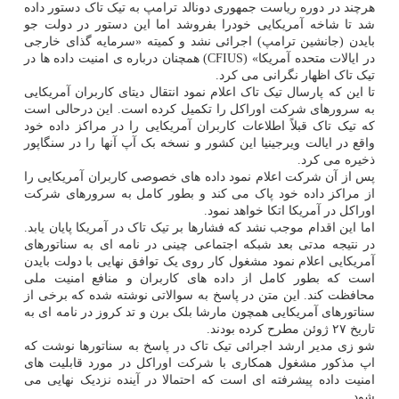
هرچند در دوره ریاست جمهوری دونالد ترامپ به تیک تاک دستور داده
شد تا شاخه آمریکایی خودرا بفروشد اما این دستور در دولت جو
بایدن (جانشین ترامپ) اجرائی نشد و کمیته «سرمایه گذای خارجی
در ایالات متحده آمریکا» (CFIUS) همچنان درباره ی امنیت داده ها در
تیک تاک اظهار نگرانی می کرد.
تا این که پارسال تیک تاک اعلام نمود انتقال دیتای کاربران آمریکایی
به سرورهای شرکت اوراکل را تکمیل کرده است. این درحالی است
که تیک تاک قبلاً اطلاعات کاربران آمریکایی را در مراکز داده خود
واقع در ایالت ویرجینیا این کشور و نسخه بک آپ آنها را در سنگاپور
ذخیره می کرد.
پس از آن شرکت اعلام نمود داده های خصوصی کاربران آمریکایی را
از مراکز داده خود پاک می کند و بطور کامل به سرورهای شرکت
اوراکل در آمریکا اتکا خواهد نمود.
اما این اقدام موجب نشد که فشارها بر تیک تاک در آمریکا پایان یابد.
در نتیجه مدتی بعد شبکه اجتماعی چینی در نامه ای به سناتورهای
آمریکایی اعلام نمود مشغول کار روی یک توافق نهایی با دولت بایدن
است که بطور کامل از داده های کاربران و منافع امنیت ملی
محافظت کند. این متن در پاسخ به سوالاتی نوشته شده که برخی از
سناتورهای آمریکایی همچون مارشا بلک برن و تد کروز در نامه ای به
تاریخ ۲۷ ژوئن مطرح کرده بودند.
شو زی مدیر ارشد اجرائی تیک تاک در پاسخ به سناتورها نوشت که
اپ مذکور مشغول همکاری با شرکت اوراکل در مورد قابلیت های
امنیت داده پیشرفته ای است که احتمالا در آینده نزدیک نهایی می
شود.