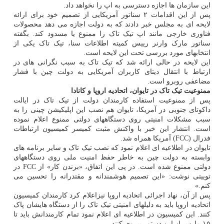
این سازمان ها اجازه دسترسی به اپ را نخواهد داد.
پس از این اقدامات ۲ سناتور آمریکایی از تصمیم خود برای ارائه
لایحه ای به مجلس خبر دادند که به دولت اجازه می دهد محصولات
فناوری خارجی مانند اپ تیک تاک را ممنوع یا مسدود کند. بگفته
سناتور مارک وارنر رییس کمیته اطلاعات سنا، تیک تاک یکی از
انتخابهای مورد بررسی تحت این لایحه است.
این لایحه در حالی ارائه شد که تیک تاک به سبب نگرانی های در
ارتباط با انتقال دیتای کاربران آمریکایی به دولت چین با فشار
مضاعفی روبرو است.
ممنوعیت تیک تاک در تایوان، اتحادیه اروپا و کانادا
پس از ممنوعیت استفاده کارمندان دولت از تیک تاک در ایالت
داکوتای جنوبی در آمریکا، تایوان هم نصب این اپلیکیشن چینی را به
سبب مشکلات امنیتی روی دستگاههای دولتی ممنوع اعلام نموده
است. انتشار این خبر با واکنش مثبت کمیسر کمیسیون ارتباطات
فدرال (FCC) آمریکا همراه شد.
تایوان در اطلاعیه ای اعلام نمود که نصب تیک تاک و سایر برنامه های
وابسته به دولت چین به خاطر حفظ امنیت ملی روی دستگاههای
دولتی ممنوع شده است. در پی این اتفاق، «برندن کار» از FCC در
توییتی نوشت: «این تصمیم هوشمندانه و مقتدرانه را تحسین می
کنم.»
پس از آن، نهاد اجرائی اتحادیه اروپا نیزاعلام کرد کارمندان کمیسیون
اتحادیه اروپا باید به دلیلهای امنیتی تیک تاک را از دستگاه هایشان پاک
کنند. این کمیسیون در اطلاعیه ای اعلام نمود تمام کارمندانش باید تا
۱۵ مارس از این دستور پیروی کنند.