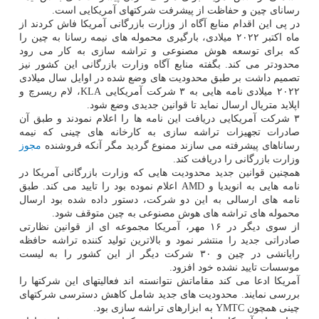
رسانای چین و حفاظت از پیشرفت شرکتهای آمریکایی است.
در پی این اقدام منابع آگاه از وزارت بازرگانی آمریکا فاش کردند از
ماه اکتبر ۲۰۲۲ میلادی، بارگیری محموله های نیمه رسانا به چین را
که برای توسعه هوش مصنوعی و تراشه سازی به کار می رود
محدودتر می کند. بگفته منابع آگاه وزارت بازرگانی این کشور نیز
تصمیم داشت بر طبق محدودیت های وضع شده در اوایل سال میلادی
۲۰۲۲ میلادی نامه هایی به ۳ شرکت آمریکایی KLA، لام ریسرچ و
اپلاید متریال ارسال نماید تا قوانین جدیدی وضع شود.
۳ شرکت آمریکایی دریافت این نامه ها را اعلام نمودند و طبق آن
صادرات تجهیزات تراشه سازی به کارخانه های چینی که نیمه
رساناهای پیشرفته می سازند ممنوع گردید مگر آنکه فروشنده
مجوز
وزارت بازرگانی را دریافت کند.
همچنین قوانین جدید محدودیت هایی که وزارت بازرگانی آمریکا در
نامه هایی به انویدیا و AMD اعلام نموده بود را تایید می کند. طبق
نامه های ارسالی به این دو شرکت، دستور داده شده بود ارسال
محموله های تراشه های هوش مصنوعی به چین متوقف شود.
از سوی دیگر در ۱۶ مهر، آمریکا مجموعه ای از قوانین نظارتی
صادراتی جدید را منتشر نمود و بالاترین تولید کننده تراشه حافظه
رایانشی در چین و ۳۰ شرکت دیگر از این کشور را به لیست
موسسات تایید نشده خود افزود.
آمریکا ادعا می کند مقاماتش نتوانسته اند فعالیتهای این شرکتها را
بررسی نمایند. محدودیت های جدید شامل کاهش دسترسی شرکتهای
چینی همچون YMTC به ابزارهای تراشه سازی بود.