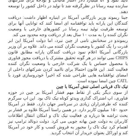
تایید نمود و ۵۲ میلیارد دلار اعتبار مالیاتی و بودجه برای شرکتهای
سازنده نیمه رسانا در نظرگرفته شد تا تولید در داخل کشور را توسعه
دهند.
جینا ریموند وزیر بازرگانی آمریکا در اینباره اظهار داشت: دریافت
کنندگان این یارانه باید توافقنامه ای امضا کنند که توانایی آنها برای
توسعه ظرفیت تولید نیمه رسانا در کشورهای خارجی با وضعیت
نگران کننده را به مدت ۱۰ سال بعد از دریافت وجه محدود می کند.
ریموندو در سخنانش نامی از چین نبرد، اما دولت آمریکا این ابر
قدرت را یک کشور با وضعیت نگران کننده می داند. علاوه بر آن وزیر
بازرگانی آمریکا اعلام نمود دریافت کنندگان یارانه مطابق قانون
CHIPS نمی توانند در هر گونه تحقیق مشترک یا دریافت مجوز فناوری
یا محصول حساس با یک شرکت خارجی با وضعیت نگران کننده
فعالیت کنند. این قانون احتمالا برای ناامید کردن شرکتهای داخلی از
امضای توافقنامه هایی طراحی شده که اخیراً خودروسازی فورد با
CATL چین امضا نموده است.
تیک تاک قربانی اصلی تنش آمریکا با چین
از سوی دیگر یکی از نقاط مهم فشار آمریکا بر چین در حوزه
فناوری، اپ اشتراک گذاری ویدئو کوتاه تیک تاک بود. این اپ سرگرم
کننده که طرفدراران زیادی در سرتاسر جهان دارد، فقط در آمریکا
حدود ۱۵۰ میلیون کاربر دارد. در همین راستا آمریکا علاوه بر فشار بر
بحث تراشه ها درباره ی فعالیت تیک تاک و امکان انتقال اطلاعات
کاربران به دولت چین بهانه جویی می کرد. دولت دونالد ترامپ نیز
اهتمام کرد تیک تاک را مجبور به فروش کسب و کار خود در آمریکا
کند و اوراکل بعنوان خریدار آن انتخاب گردید.