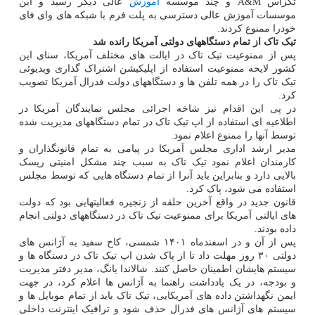
تگزاس A&M و چند موسسه
آموزش
عالی دیگر رسید و این
موسسات آموزش عالی دسترسی به پلت فرم با شبکه های وای فای
خودرا ممنوع کردند.
تیک تاک از تمام دستگاههای دولتی آمریکا رانده شد
پس از ممنوعیت تیک تاک در ایالت های مختلف آمریکا، سنای این
کشور لایحه ممنوعیت استفاده از اپلیکیشن اشتراک گذاری ویدیوئی
تیک تاک را در همه تلفن ها و دستگاههای دولت فدرال آمریکا تصویب
کرد.
در پی این اقدام نیز شاخه اجرائی مجلس نمایندگان آمریکا در
اطلاعیه ای استفاده از اپ تیک تاک در تمام دستگاههای مدیریت شده
توسط آنها را ممنوع اعلام نمود.
مدیر ارشد اداری مجلس آمریکا در پیامی به تمام قانونگذاران و
کارمندان اعلام نمود تیک تاک به سبب چند مشکل امنیتی ریسک
بالایی دارد و بنابراین باید آنرا از تمام دستگاه هایی که توسط مجلس
استفاده می شود، پاک کرد.
قانون جدید در واقع آخرین حلقه از زنجیره فعالیتهایی بود که دولت
های ایالتی آمریکا برای ممنوعیت تیک تاک در دستگاههای دولتی انجام
داده بودند.
پس از آن و در اسفندماه ۱۴۰۱ شمسی، کاخ سفید به آژانس های
دولتی ۳۰ روز مهلت داد تا از پاک شدن اپ تیک تاک در دستگاه ها و
سیستم هایشان اطمینان حاصل کنند. شالاندا یانگ، مدیر دفتر مدیریت
و بودجه، در یک یادداشت راهنما به آژانس ها اعلام کرد، در جهت
ایمن نگهداشتن داده های آمریکایی، تیک تاک باید از تمام موبایل ها و
سیستم های آژانس های فدرال حذف شود و ترافیک اینترنت داخلی