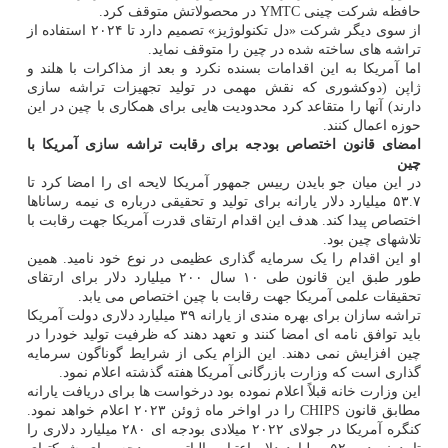
حافظه شرکت چینی YMTC در محصولاتش متوقف کرد.
از سوی دیگر شرکت «دل تکنولوژیز» تصمیم دارد تا ۲۰۲۴ استفاده از
تراشه های ساخته شده در چین را متوقف نماید.
اما آمریکا به این اقدامات بسنده نکرد و بعد از مذاکرات با هلند و
ژاپن (دوکشوری که نقش مهمی در تولید تجهیزات تراشه سازی
دارند) آنها را متقاعد کرد محدودیت هایی برای همکاری با چین در این
حوزه اعمال کنند.
امضای قانون اختصاص بودجه برای رقابت تراشه سازی آمریکا با
چین
در این میان جو بایدن رییس جمهور آمریکا لایحه ای را امضا کرد تا
۵۳.۷ میلیارد دلار یارانه برای تولید و تحقیقی درباره ی نیمه رساناها
اختصاص پیدا کند. هدف این اقدام ارتقای قدرت آمریکا جهت رقابت با
تلاشهای چین بود.
او این اقدام را یک سرمایه گذاری عظیمی در نوع خود نامید. همین
طور طبق این قانون طی ۱۰ سال ۲۰۰ میلیارد دلار برای ارتقای
تحقیقات علمی آمریکا جهت رقابت با چین اختصاص می یابد.
تراشه سازان برای بهره مندی از یارانه ۳۹ میلیارد دلاری دولت آمریکا
باید توافق نامه ای امضا کنند و تعهد دهند که ظرفیت تولید خودرا در
چین افزایش نمی دهند. این الزام یکی از شرایط گوناگون سرمایه
گذاری است که وزارت بازرگانی آمریکا هفته گذشته اعلام نمود.
این وزارت خانه قبلاً اعلام نموده بود درخواست ها برای دریافت یارانه
مطابق قانون CHIPS را در اواخر ماه ژوئن ۲۰۲۳ اعلام خواهد نمود.
کنگره آمریکا در جولای ۲۰۲۲ میلادی بودجه ای ۲۸۰ میلیارد دلاری را