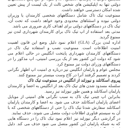
دولتی تنها به اپلیکیشن های شخص ثالث از یک لیست از پیش تعیین
شده امکان دسترسی خواهند داشت.
ممنوعیت تیک تاک شامل دستگاههای شخصی کارمندان یا وزیران
دولتی نبوده و استثناهای محدودی وجود خواهد داشت که تحت آن،
تیک تاک در دستگاههای دولتی برای اهداف کاری ضروری می باشد.
مدتی بعد استفاده از اپ تیک تاک برای کارمندان شهرداری لندن نیز
ممنوع گردید.
اداره لندن بزرگ (GLA) اعلام نمود دلیل وضع این قانون اهمیت
امنیت اطلاعات است. ممنوعیت نصب و استفاده تیک تاک در
دستگاههای کارمندان شهرداری پایتخت انگلیس در حالی اعلام می
شود که دولت این کشور بعد از یک بررسی امنیتی، اپ مذکور را در
دستگاههای وزرای دولت نیز ممنوع کرد.
مجلس عوام و پارلمان انگلیس نیز درباره ی امنیت اپ اظهار نگرانی
کردند و تصمیم گرفتند آنرا در کاخ وست مینستر نیز ممنوع کنند.
پیروی اسکاتلند و نیوزلند از انگلیس در ممنوعیت تیک تاک
سلسله مسدود شدن های تیک تاک بعد از انگلیس به اعضا و کارمندان
پارلمان اسکاتلند و همین طور نیوزلند نیز رسید.
بنابراین اپ چینی تیک تاک به سبب نگرانی های امنیتی از موبایل
اعضای پارلمان اسکاتلند حذف می شود. به اعضا و کارمندان پارلمان
اسکاتلند سفارش شدتا تیک تاک را حتی از دستگاههای شخصی که با
آن به سیستم فناوری اطلاعات دولت متصل می شوند، حذف نمایند.
در گزارشی دیگر نیوزلند نیز اعلام نمود تیک تاک را در دستگاه هایی
که به شبکه پارلمان این کشور متصل می شود حذف می کند. دلیل