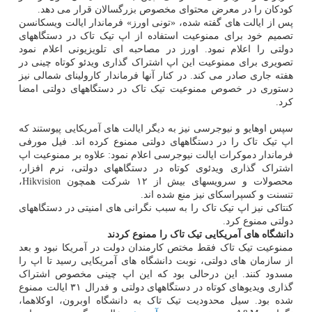
کودکان را در معرض محتوای مخصوص بزرگسالان قرار می دهد.
پس از ایالت های گفته شده، «تونی اورز» فرماندار ایالت ویسکانسن
تصمیم خود برای ممنوعیت استفاده از اپ تیک تاک در دستگاههای
دولتی را اعلام نمود. اورز در مصاحبه ای تلویزیونی اعلام نمود
تصویری برای ممنوعیت این اپ اشتراک گذاری ویدئو کوتاه چینی در
هفته جاری صادر می کند. در کنار آنها فرماندار کارولینای شمالی نیز
دستوری در خصوص ممنوعیت تیک تاک در دستگاههای دولتی امضا
کرد.
سپس اوهایو و نیوجرسی نیز به دیگر ایالت های آمریکایی پیوستند که
اپ تیک تاک را در دستگاههای دولتی ممنوع کرده اند. فیل مورفی
فرماندار دموکرات ایالت نیوجرسی اعلام نمود: علاوه بر ممنوعیت اپ
اشتراک گذاری ویدئوی کوتاه در دستگاههای دولتی، نرم افزار،
محصولات و سرویسهای بیش از ۱۲ شرکت همچون Hikvision،
تنسنت و کسپراسکای نیز منع شده اند.
کنتاکی نیز اپ تیک تاک را به سبب نگرانی های امنیتی در دستگاههای
دولتی ممنوع کرد.
دانشگاه های آمریکایی تیک تاک را ممنوع کردند
ممنوعیت تیک تاک فقط مختص کارمندان دولت در آمریکا نبود و بعد
از سازمان های دولتی، نوبت دانشگاه های آمریکایی رسید تا اپ را
مسدود کنند. این درحالی بود که این اپ چینی مخصوص اشتراک
گذاری ویدیوهای کوتاه در دستگاههای دولتی و فدرال ۳۱ ایالت ممنوع
شده بود. سیل محدودیت تیک تاک به دانشگاه اوبرون، اوکلاهما،