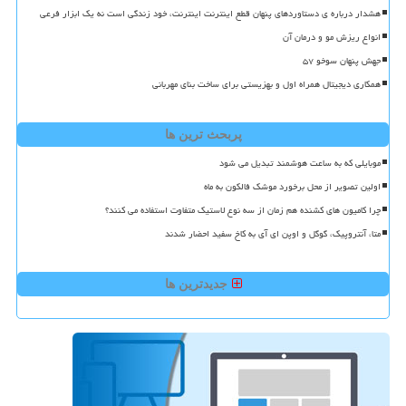
هشدار درباره ی دستاوردهای پنهان قطع اینترنت اینترنت، خود زندگی است نه یک ابزار فرعی
انواع ریزش مو و درمان آن
جهش پنهان سوخو ۵۷
همکاری دیجیتال همراه اول و بهزیستی برای ساخت بنای مهربانی
پربحث ترین ها
موبایلی که به ساعت هوشمند تبدیل می شود
اولین تصویر از محل برخورد موشک فالکون به ماه
چرا کامیون های کشنده هم زمان از سه نوع لاستیک متفاوت استفاده می کنند؟
متا، آنتروپیک، گوگل و اوپن ای آی به کاخ سفید احضار شدند
جدیدترین ها