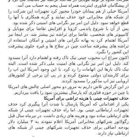
از پیشگامان فناوری اینترنت همراه نسل پنجم به حساب می آمد.
آمریکا خیلی از هم پیمانان خودرا مجبور کرد تجهیزات این شرکت را
از شبکه های مخابراتی خود حذف نمایند و گرنه همکاری با آنها را
قطع خواهد نمود. دلیل این امر نیز نگرانی های امنیتی ذکر شده بود.
پس از آن با شروع پاندمی کرونا و افزایش تقاضا برای موبایل و
کامپیوتر های شخصی، تقاضا برای تراشه نیز بیشتر شد. در اینجا نیز
آمریکا اهتمام کرد به بهانه نگرانی های امنیتی و امکان استفاده از
تراشه های پیشرفته ساخت چین در سلاح ها و غیره جلوی پیشرفت
این کشور را بگیرد.
اکنون سراغ اپ محبوب چینی تیک تاک رفته و اهتمام دارد آنرا مسدود
کند. دلیل این امر نیز نگرانی های امنیت ملی ذکر شده است. البته
تیک تاک بارها این اتهامات را رد کرد. با این وجود آمریکا این اپ را
برای کارمندان دولتی ممنوع کرده و در پی آن برخی از کشورهای
اروپایی نیز اپ مذکور را مسدود کردند.
در این گزارش تلاش داریم به مرور دو محور اصلی چالش های امریکا
با چین در حوزه فناوری که پارسال بیشترین نمود را یافت بپردازیم.
حذف تجهیزات چینی با هزینه تراشی برای آمریکا
یکی از اقداماتی که آمریکا پارسال با شدت آنرا پیگیری کرد حذف
تجهیزات ارتباطاتی چینی بود. اما راه حذف تجهیزات چینی از شبکه
های ارتباطی ساده نبود و هزینه های زیادی داشت. در تیرماه سال قبل
رگولاتور شرکتهای مخابراتی آمریکا اعلام نمودند به ۳ میلیارد دلار
بودجه اضافی برای حذف تجهیزات شرکتهای چینی از شبکه های
ارتباطی نیاز دارند.