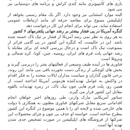
بازی های کامپیوتری مانند کندی کراش و برنامه های دوستیابی نیز
می شود.
البته موارد استثنایی نیز وجود دارد. اگر یک مقام رسمی بخواهد از
اپلیکیشن ممنوع برای مقاصد حرفه ای مانند ارتباطات عمومی
استفاده نماید، می تواند برای انجام این کار درخواست دهد.
کنگره آمریکا در پی فشار بیشتر بر رشد جهانی پلتفرمهای ۶ کشور
به هر روی به نظر نمی رسد آمریکا از فشار بر تیک تاک خسته شده
باشد. این در حالیست که کنگره این کشور در پی گامی فراتر از
ممنوعیت تیک تاک است و درحال بررسی لایحه ای برای مقابله با
رشد جهانی پلت فرم های ایران، روسیه، چین، کوبا، کره شمالی و
ونزوئلا است.
فناوری ها در آینده طیف وسیعی از فعالیتهای بشر را دربرمی گیرند و
بخش های کوچکی از زندگی دست نخورده باقی می مانند. این روند،
برخی قانون گذاران و سیاست مداران ایالات متحده را به فکر اقدام
در واکنش به عوامل تهدیدکننده هژمونی آمریکا انداخته است. از
همین رو، پلت فرم هایی چون تیک تاک، در زمره تهدیدات بالقوه
مقابل این کشور قرار می گیرند.
سناتور آمریکایی مارک وارنر، طی روزهای اخیر خواهان انجام
اقداماتی سریع مقابل شرکتهای فناوری مظنون به همکاری با دولت
های خارجی شده و لایحه ای را با همین موضوع در کنگره این کشور
مطرح ساخته است. خواسته او حذف بی چون و چرای محصولات این
شرکتها از فروشگاه های اپلیکیشن در صورت تشخیص جدی شدن
تهدید آنها است.