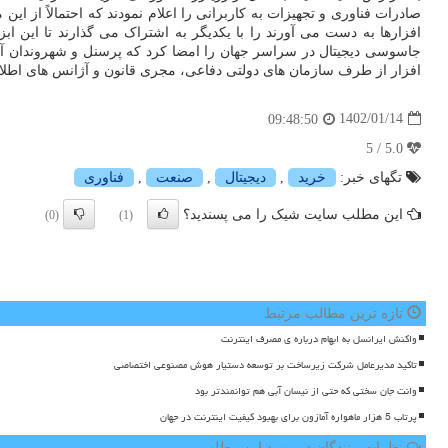
صادرات فناوری و تجهیزات به کاربرانی را اعلام نمودند که احتمالاً از ا
افزارها به دست می آورند را با یکدیگر به اشتراک می گذارند تا این ا
جاسوسی دیجیتال در سراسر جهان را امضا کرد که پرسنل و شهروندان آم
افزار از طرف سازمان های دولتی دفاعی، مجری قانون و آژانس های اطل
1402/01/14
09:48:50
5.0 / 5
تگهای خبر:
خرید
,
دیجیتال
,
صنعت
,
فناوری
این مطلب سایت شیک را می پسندید؟
(0)
(1)
تازه ترین مطالب مرتبط
واکنش ایرانسل به ابهام درباره ی مصرف اینترنت
تاکید مدیرعامل شرکت زیرساخت بر توسعه دستیار هوش مصنوعی اختصاصی
وانت جان سختی که حتی از نیسان آبی هم توانمندتر بود
پرتاب 5 هزار ماهواره آمازون برای بهبود کیفیت اینترنت در جهان
نظرات بینندگان در مورد این مطلب