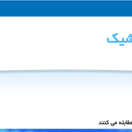
شیك
ابله می کنند