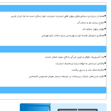
هشدار درباره ی دستاوردهای پنهان قطع اینترنت اینترنت، خود زندگی است نه یک ابزار فرعی
انواع ریزش مو و درمان آن
جهش پنهان سوخو ۵۷
همکاری دیجیتال همراه اول و بهزیستی برای ساخت بنای مهربانی
متا، آنتروپیک، گوگل و اوپن ای آی به کاخ سفید احضار شدند
واکنش ایرانسل به ابهام درباره ی مصرف اینترنت
تلگرام حذف شد و سریع برگشت
تاکید مدیرعامل شرکت زیرساخت بر توسعه دستیار هوش مصنوعی اختصاصی