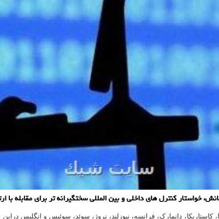
، خواستار کنترل های داخلی و بین المللی سختگیرانه تر برای مقابله با ار
، کاستاریکا، دانمارک، فرانسه، نیوزلند، نروژ، سوئد، سوئیس و انگلیس دراین 