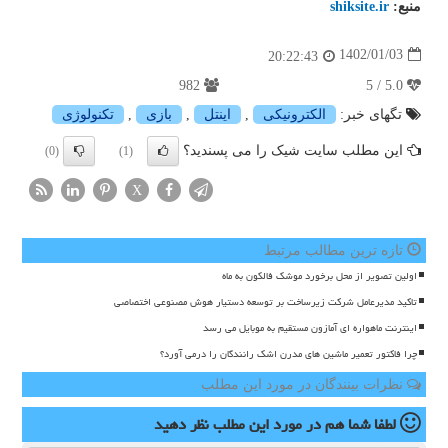
منبع:
shiksite.ir
1402/01/03
20:22:43
982
5.0 / 5
تگهای خبر:
الكترونیكی
,
اینتل
,
بازی
,
تكنولوژی
این مطلب سایت شیک را می پسندید؟
(0)
(1)
X
تازه ترین مطالب مرتبط
اولین تصویر از محل برخورد موشک فالکون به ماه
تاکید مدیرعامل شرکت زیرساخت بر توسعه دستیار هوش مصنوعی اختصاصی
اینترنت ماهواره ای آمازون مستقیم به موبایل می رسد
چرا فاکتور تعمیر ماشین های مدرن اشک رانندگان را درمی آورد؟
نظرات بینندگان در مورد این مطلب
لطفا شما هم
در مورد این مطلب
نظر دهید