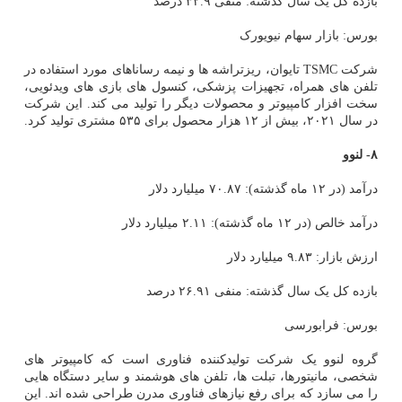
بازده کل یک سال گذشته: منفی ۳۲.۹ درصد
بورس: بازار سهام نیویورک
شرکت TSMC تایوان، ریزتراشه ها و نیمه رساناهای مورد استفاده در
تلفن های همراه، تجهیزات پزشکی، کنسول های بازی های ویدئویی،
سخت افزار کامپیوتر و محصولات دیگر را تولید می کند. این شرکت
در سال ۲۰۲۱، بیش از ۱۲ هزار محصول برای ۵۳۵ مشتری تولید کرد.
۸- لنوو
درآمد (در ۱۲ ماه گذشته): ۷۰.۸۷ میلیارد دلار
درآمد خالص (در ۱۲ ماه گذشته): ۲.۱۱ میلیارد دلار
ارزش بازار: ۹.۸۳ میلیارد دلار
بازده کل یک سال گذشته: منفی ۲۶.۹۱ درصد
بورس: فرابورسی
گروه لنوو یک شرکت تولیدکننده فناوری است که کامپیوتر های
شخصی، مانیتورها، تبلت ها، تلفن های هوشمند و سایر دستگاه هایی
را می سازد که برای رفع نیازهای فناوری مدرن طراحی شده اند. این