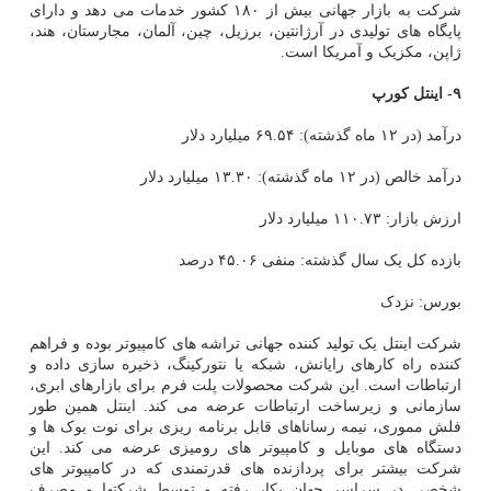
شرکت به بازار جهانی بیش از ۱۸۰ کشور خدمات می دهد و دارای
پایگاه های تولیدی در آرژانتین، برزیل، چین، آلمان، مجارستان، هند،
ژاپن، مکزیک و آمریکا است.
۹- اینتل کورپ
درآمد (در ۱۲ ماه گذشته): ۶۹.۵۴ میلیارد دلار
درآمد خالص (در ۱۲ ماه گذشته): ۱۳.۳۰ میلیارد دلار
ارزش بازار: ۱۱۰.۷۳ میلیارد دلار
بازده کل یک سال گذشته: منفی ۴۵.۰۶ درصد
بورس: نزدک
شرکت اینتل یک تولید کننده جهانی تراشه های کامپیوتر بوده و فراهم
کننده راه کارهای رایانش، شبکه یا نتورکینگ، ذخیره سازی داده و
ارتباطات است. این شرکت محصولات پلت فرم برای بازارهای ابری،
سازمانی و زیرساخت ارتباطات عرضه می کند. اینتل همین طور
فلش مموری، نیمه رساناهای قابل برنامه ریزی برای نوت بوک ها و
دستگاه های موبایل و کامپیوتر های رومیزی عرضه می کند. این
شرکت بیشتر برای پردازنده های قدرتمندی که در کامپیوتر های
شخصی در سراسر جهان بکار رفته و توسط شرکتها و مصرف