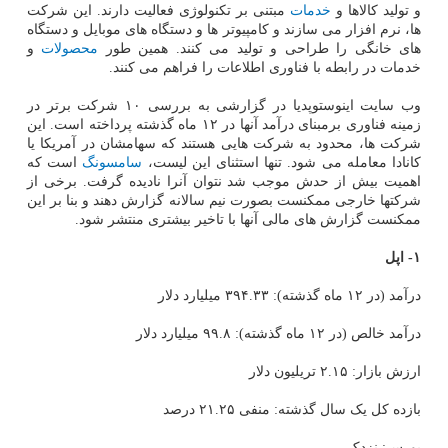
و تولید کالاها و
خدمات
مبتنی بر تکنولوژی فعالیت دارند. این شرکت
ها، نرم افزار می سازند و کامپیوتر ها و دستگاه های موبایل و دستگاه
های خانگی را طراحی و تولید می کنند. همین طور
محصولات
و
خدمات در رابطه با فناوری اطلاعات را فراهم می کنند.
وب سایت اینوستوپدیا در گزارشی به بررسی ۱۰ شرکت برتر در
زمینه فناوری برمبنای درآمد آنها در ۱۲ ماه گذشته پرداخته است. این
شرکت ها، محدود به شرکت هایی هستند که سهامشان در آمریکا یا
کانادا معامله می شود. تنها استثنای این لیست،
سامسونگ
است که
اهمیت بیش از حدش موجب شد نتوان آنرا نادیده گرفت. برخی از
شرکتها خارجی ممکنست بصورت نیم سالانه گزارش دهند و بنا بر این
ممکنست گزارش های مالی آنها با تاخیر بیشتری منتشر شود.
۱- اپل
درآمد (در ۱۲ ماه گذشته): ۳۹۴.۳۳ میلیارد دلار
درآمد خالص (در ۱۲ ماه گذشته): ۹۹.۸ میلیارد دلار
ارزش بازار: ۲.۱۵ تریلیون دلار
بازده کل یک سال گذشته: منفی ۲۱.۲۵ درصد
بورس: نزدک