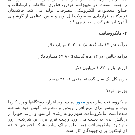
را جهت استفاده در تجهیزات، خودرو، فناوری اطلاعات و ارتباطات و
صنایع محصولات الکترونیکی مصرفی، تولید می کند. فاکسکان
تولیدکننده قراردادی محصولات اپل بوده و بخش اعظمی از گوشیهای
آیفون این شرکت را تولید می کند.
۴- مایکروسافت
درآمد (در ۱۲ ماه گذشته): ۲۰۳.۰۸ میلیارد دلار
درآمد خالص (در ۱۲ ماه گذشته): ۶۹.۸۰ میلیارد دلار
ارزش بازار: ۱.۸۲ تریلیون دلار
بازده کل یک سال گذشته: منفی ۲۴.۶۱ درصد
بورس: نزدک
مایکروسافت سازنده و
مجوز
دهنده نرم افزار، دستگاهها و راه کارها
بوده و بیشتر برای نرم افزار ویندوز و مجموعه آفیس خود شناخته
شده است. مایکروسافت سهم رو به رشدی از سود و درآمد خودرا از
رایانش ابری به دست می آورد و پلت فرم ابری این شرکت، آزور
نام دارد. مایکروسافت همین طور مالک سایت شبکه اجتماعی حرفه
ای لینکدین برای جویندگان کار است.