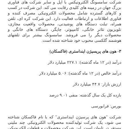
شرکت سامسونگ الکترونیکس با اپل و سایر شرکت های فناوری
بزرگ جهان در زمینه های کلیدی رقابت می کند. این شرکت در کسب
و کارهای گسترده شامل محصولات الکترونیکی مصرف کننده و
فناوری اطلاعات و ارتباطات فعالیت دارد. این شرکت کره ای، تلفن
همراه، تبلت دستگاه های پوشیدنی، محصولات واقعیت مجازی،
تلویزیون تئاتر خانگی، کامپیوتر، چاپگر، دستگاه های خانگی و
محصولات دیگر را می فروشد. سامسونگ بیشتر برای تلفنهای
هوشمند گلکسی محبوب خود شناخته شده است.
۳- هون های پریسیژن اینداستری (فاکسکان)
درآمد (در ۱۲ ماه گذشته): ۲۲۷.۱ میلیارد دلار
درآمد خالص (در ۱۲ ماه گذشته): ۵.۰۶ میلیارد دلار
ارزش بازار: ۴۴.۷ میلیارد دلار
بازده کل یک سال گذشته: منفی ۹.۰۱ درصد
بورس: فرابورسی
شرکت "هون های پرسیژن اینداستری" که با نام فاکسکان شناخته
می شود، یک شرکت تولیدکننده محصولات الکترونیکی چند ملیتی
مستقر در تایوان است. این شرکت محصولات و قطعات الکترونیکی