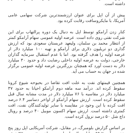
داشته است.
پیش از آن اپل برای عنوان ارزشمندترین شرکت سهامی عامی
آمریکا، با مایکروسافت رقابت کرده بود.
کنار زدن آرامکو توسط اپل به دنبال یک دوره پرالتهاب برای این
شرکت نفتی روی داده است. عرضه اولیه عمومی سهام آرامکو کمتر
از انتظار محمد بن سلمان، ولیعهد عربستان سعودی بود که ارزش
گذاری دو تریلیون دلاری برای آرامکو و تهیه ۱۰۰ میلیارد دلار از
عرضه اولیه را هدف گرفته بود. اما با عدم استقبال سرمایه گذاران
خارجی، دولت به عرضه اولیه داخلی رضایت داد و حدود ۳۰ میلیارد
دلار به دست آورد که همچنان بزرگترین عرضه اولیه عمومی برگزار
شده در جهان به حساب می آید.
همچنین قیمتهای نفت به علت افت تقاضا در بحبوحه شیوع کرونا
سقوط کرده اند. درآمد سه ماهه دوم آرامکو احیانا به حدود ۳۷
میلیارد دلار در مقاسیه با ۷۶ میلیارد دلار در مدت مشابه سال قبل
سقوط کرده است. ارزش سهام آرامکو از اواخر دسامبر ۶.۴ درصد
افت کرده با این وجود در مقایسه با سایر تولیدکنندگان نفت، افت
کمتری داشته است. ارزش سهام اکسون موبیل ۴۰ درصد و رویال
داچ شل ۵۰ درصد نزول کرده است.
بر اساس گزارش بلومبرگ، در مقابل، شرکت آمریکایی اپل روز پنج