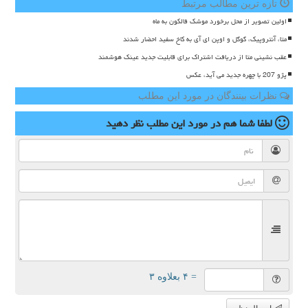
تازه ترین مطالب مرتبط
اولین تصویر از محل برخورد موشک فالکون به ماه
متا، آنتروپیک، گوگل و اوپن ای آی به کاخ سفید احضار شدند
عقب نشینی متا از دریافت اشتراک برای قابلیت جدید عینک هوشمند
پژو 207 با چهره جدید می آید، عکس
نظرات بینندگان در مورد این مطلب
لطفا شما هم
در مورد این مطلب
نظر دهید
= ۴ بعلاوه ۳