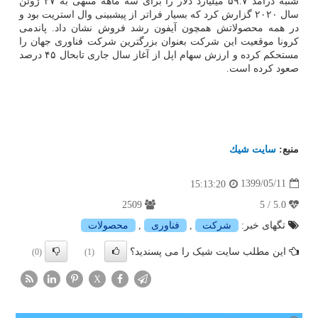
شنبه درآمد ۵۹.۷ میلیارد دلار را برای سه ماهه منتهی به ۲۷ ژوئن
سال ۲۰۲۰ گزارش کرد که بسیار فراتر از پیشبینی وال استریت بود و
در همه محصولاتش همچون آیفون رشد فروش نشان داد. پاندمی
کرونا موقعیت این شرکت بعنوان بزرگترین شرکت فناوری جهان را
مستحکم کرده و ارزش سهام اپل از آغاز سال جاری تابحال ۴۵ درصد
صعود کرده است.
منبع:
سایت شیك
1399/05/11
15:13:20
2509
5.0 / 5
تگهای خبر:
شركت
,
فناوری
,
محصولات
این مطلب سایت شیک را می پسندید؟
(0)
(1)
X