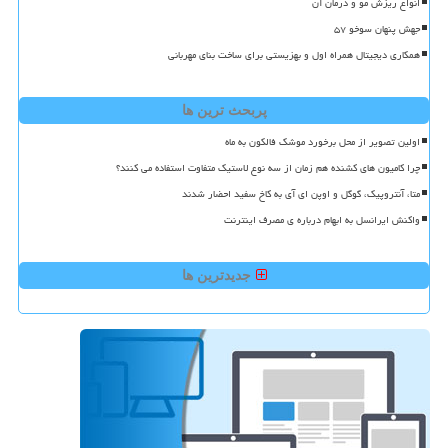
انواع ریزش مو و درمان آن
جهش پنهان سوخو ۵۷
همکاری دیجیتال همراه اول و بهزیستی برای ساخت بنای مهربانی
پربحث ترین ها
اولین تصویر از محل برخورد موشک فالکون به ماه
چرا کامیون های کشنده هم زمان از سه نوع لاستیک متفاوت استفاده می کنند؟
متا، آنتروپیک، گوگل و اوپن ای آی به کاخ سفید احضار شدند
واکنش ایرانسل به ابهام درباره ی مصرف اینترنت
جدیدترین ها