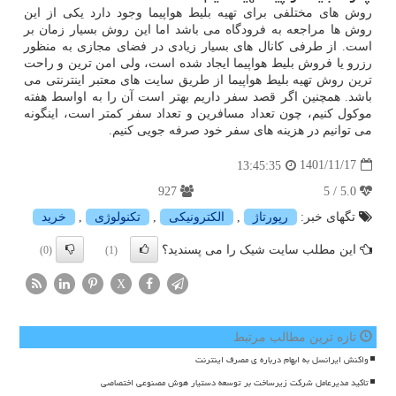
روش های مختلفی برای تهیه بلیط هواپیما وجود دارد یکی از این
روش ها مراجعه به فرودگاه می باشد اما این روش بسیار زمان بر
است. از طرفی کانال های بسیار زیادی در فضای مجازی به منظور
رزرو یا فروش بلیط هواپیما ایجاد شده است، ولی امن ترین و راحت
ترین روش تهیه بلیط هواپیما از طریق سایت های معتبر اینترنتی می
باشد. همچنین اگر قصد سفر داریم بهتر است آن را به اواسط هفته
موکول کنیم، چون تعداد مسافرین و تعداد سفر کمتر است، اینگونه
می توانیم در هزینه های سفر خود صرفه جویی کنیم.
1401/11/17
13:45:35
927
5.0 / 5
تگهای خبر:
رپورتاژ
,
الكترونیكی
,
تكنولوژی
,
خرید
این مطلب سایت شیک را می پسندید؟
(0)
(1)
X
تازه ترین مطالب مرتبط
واکنش ایرانسل به ابهام درباره ی مصرف اینترنت
تاکید مدیرعامل شرکت زیرساخت بر توسعه دستیار هوش مصنوعی اختصاصی