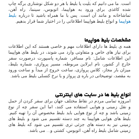
است. ما می دانیم که بلیت یا بلیط با هر دو شکل نوشتاری برگه چاپ
شده کاغذی برای ورود به هواپیما، اتوبوس، سینما، راه آهن،
تماشاخانه و مانند آن است. پس با ما همراه باشید تا درباره
بلیط
هواپیما
و انواع بلیط هواپیما اطلاعاتی را در اختیار شما قرار بدهیم.
مشخصات بلیط هواپیما
همه ی بلیط ها دارای اطلاعات مهم و خاصی هستند که این اطلاعات
برای نیاز های خاص و متفاوتی وارد می شوند، در بلیط های هواپیما
این اطلاعات شامل: نام مسافر، شماره پاسپورت درصورت سفر
خارج از کشور، نام ایرلاین مربوطه، مسیر پروازی، شماره بلیط،
میزان بار مجاز، کلاس پروازی، ساعت خروج از مبدأ و ساعت ورود
به مقصد، توضیحاتی در باره ی پرواز و یا نرخ کنسلی بلیط می باشد.
انواع بلیط ها در سایت های اینترنتی
امروزه تمامی مردم در نقاط مختلف جهان برای سفر کردن از حمل
و نقل زمینی و هوایی استفاده می کنند، اما این سفر چه از نوع
زمینی باشد و چه از نوع هوایی باید بلیط مخصوص آن را تهیه کنیم.
بلیط های هوایی هواپیما به چند دسته تقسیم می شود و بلیط های
زمینی نیز به دسته های جزئی تری تقسیم می شود که بلیط های
زمینی شامل بلیط راه آهن، اتوبوس، کشتی و... می باشد.