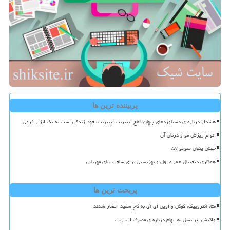
پربیننده ترین ها
هشدار درباره ی دستاوردهای پنهان قطع اینترنت اینترنت، خود زندگی است نه یک ابزار فرعی
انواع ریزش مو و درمان آن
جهش پنهان سوخو ۵۷
همکاری دیجیتال همراه اول و بهزیستی برای ساخت بنای مهربانی
پربحث ترین ها
متا، آنتروپیک، گوگل و اوپن ای آی به کاخ سفید احضار شدند
واکنش ایرانسل به ابهام درباره ی مصرف اینترنت