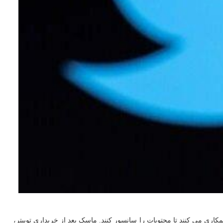
ری می کنند تا محتویات را سانسور کنند. ماسک بعد از خریداری توییتر،