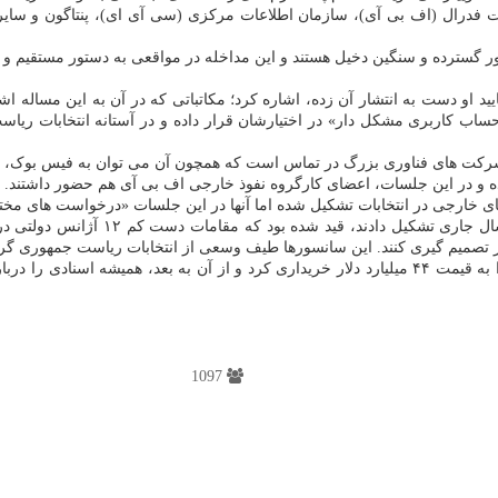
یقات فدرال (اف بی آی)، سازمان اطلاعات مرکزی (سی آی ای)، پنتاگون و سایر 
گسترده و سنگین دخیل هستند و این مداخله در مواقعی به دستور مستقیم و 
تایید او دست به انتشار آن زده، اشاره کرد؛ مکاتباتی که در آن به این مساله
ا تمام شرکت های فناوری بزرگ در تماس است که همچون آن می توان به فیس بوک
رده و در این جلسات، اعضای کارگروه نفوذ خارجی اف بی آی هم حضور داشتند.
 های خارجی در انتخابات تشکیل شده اما آنها در این جلسات «درخواست های مخ
ز تصمیم گیری کنند. این سانسورها طیف وسعی از انتخابات ریاست جمهوری گرف
ماسک در ماه اکتبر و بعد از مدت ها کشمکش حقوقی، سرانجام توییتر را به قیمت ۴۴ میلیارد دلار خرید
1097