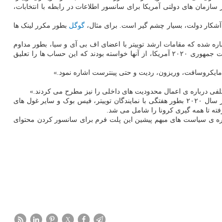
سازمان های دولتی آمریکا برای سانسور اطلاعات در رابطه با انتخابات،
آشکار دولت، بسیار چشم گیر است. برای مثال،
گوگل
بطور مکرر لینک ها
 اشاره شده که مقامات ارشد توییتر با اعضای اف بی آی و سیا، بطور مداوم
جلسه برگزار کرده و در جریان این جلسات، این نهادها لیستی از «صدها حساب کاربری مشکل دار» در اختیارشان قرار داده و در آستانه انتخابات ریاست جمهوری ۲۰۲۰ آمریکا، از آنها خواسته بودند که این حساب ها را تعلیق
، مایکروسافت، وریزون، ردیت و حتی پینترست اشاره نمود.»
تلفی درباره ی اعمال محدودیت های داخلی را نیز مطرح می کردند.»
در پرونده حقوقی که دادستان های کل ایالات میسوری و لوئیزیانا اوایل سال جاری تشکیل دادند، قید شده بود که مقامات دست کم ۱۲ آژانس دولتی در سال ۲۰۲۰ بطور هفتگی با نمایندگان توییتر، فیس بوک و سایر غول های
ته تا همه گیری کرونا را شامل می شد.
اری کرد و از آن به بعد، همیشه اسنادی را درباره ی سیاست های مبهم پیشین این پلت فرم برای سانسور کردن محتوای
X