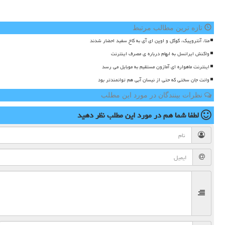
تازه ترین مطالب مرتبط
متا، آنتروپیک، گوگل و اوپن ای آی به کاخ سفید احضار شدند
واکنش ایرانسل به ابهام درباره ی مصرف اینترنت
اینترنت ماهواره ای آمازون مستقیم به موبایل می رسد
وانت جان سختی که حتی از نیسان آبی هم توانمندتر بود
نظرات بینندگان در مورد این مطلب
لطفا شما هم
در مورد این مطلب
نظر دهید