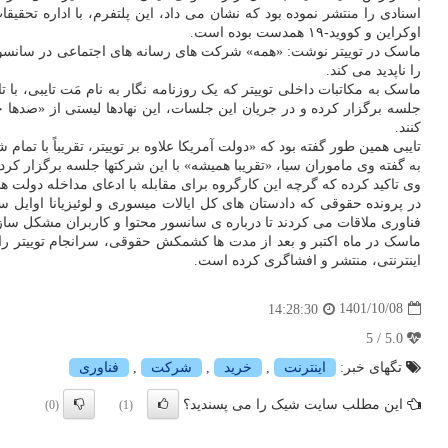
اسنادی را منتشر نموده بود که نشان می داد، این پلتفرم، با اداره تحق
اوکراین و کووید-۱۹ همدست بوده است.
ماسک در توییتر نوشت: «همه» شرکت های رسانه های اجتماعی در سانسور 
را ناپدید می کند.
ماسک به مکاتبات داخلی توییتر که یک روزنامه نگار به نام مَت تایبی، با 
کنند.
تایبی همین طور گفته بود که «دولت آمریکا علاوه بر توییتر، تقریباً ب
به گفته وی ماموران سیا، «تقریبا همیشه» با این شرکتها جلسه برگزار ک
وی تاکید کرده که گرچه این کارگروه برای مقابله با ادعای مداخله دولت
فناوری ملاقات می کردند تا درباره ی سانسور محتوا و کاربران مشکل سا
اینترنتی، منتشر و افشاگری کرده است.
1401/10/08
14:28:30
5.0 / 5
تگهای خبر:
اینترنت
,
خرید
,
شركت
,
فناوری
این مطلب سایت شیک را می پسندید؟
(0)
(1)