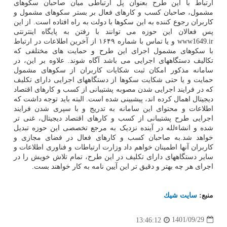
ارتباط با این طرح بعنوان پل ارتباطی میان صاحبان سکوهای
مشمول، صاحبان کسب و کارهای فعال بر بستر سکوهای مشمول و
کاربران رجوع کننده به این سکوها با دولت به راه افتاده است.️ از این
پس فعالان این حوزه می توانند با رفتن به پایگاه اینترنتی
www1649.ir و یا تماس با شماره ۱۶۴۹ از آخرین اطلاعات در ارتباط
با سکوهای مشمول اجرای این طرح و حمایت های مختلفی که
تکالیف دستگاههای اجرایی می باشد آگاه شوند. علاوه بر این، در
سامانه مذکور امکان ثبت شکایات کاربران از سکوهای مشمول
حمایت و یا حتی شکایت سکوها از دستگاههای اجرایی دارای تکلیف
که در فرایند اجرایی شدن مصوبه پشتیبانی از کسب و کارهای اقتصاد
دیجیتال اهمال کرده اند، پیشبینی شده است. البته باید توجه داشت که
اطلاعات و محتوای این سامانه به تدریج و با سپری شدن فرایند
اجرایی طرح پشتیبانی از کسب و کارهای اقتصاد دیجیتال، غنی تر
شده و انشاءلله در آینده نزدیک به مرجع تخصصی این حوزه تبدیل
خواهد شد.️به صاحبان کسب و کارهای فعال در فضای مجازی و
کاربران آنها اطمینان خواهم داد وزارت ارتباطات و فناوری اطلاعات و
سایر دستگاههای دارای تکلیف در این طرح، تمام تلاش خویش را در
اجرای هر چه بهتر و دقیق تر این آیین نامه به کار خواهند بست.
منبع:
سایت شیك
1401/09/29
13:46:12