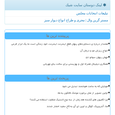
لینک دوستان سایت شیك
تبلیغات انتخابات مجلس
مستر گرین وال | مجری و طراح انواع دیوار سبز
پربیننده ترین ها
هشدار درباره ی دستاوردهای پنهان قطع اینترنت اینترنت، خود زندگی است نه یک ابزار فرعی
انواع ریزش مو و درمان آن
جهش پنهان سوخو ۵۷
همکاری دیجیتال همراه اول و بهزیستی برای ساخت بنای مهربانی
پربحث ترین ها
موبایلی که به ساعت هوشمند تبدیل می شود
اولین تصویر از محل برخورد موشک فالکون به ماه
چرا کامیون های کشنده هم زمان از سه نوع لاستیک متفاوت استفاده می کنند؟
متا، آنتروپیک، گوگل و اوپن ای آی به کاخ سفید احضار شدند