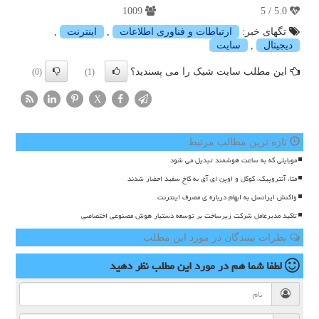
1009
5.0 / 5
تگهای خبر:
ارتباطات و فناوری اطلاعات
,
اینترنت
,
دیجیتال
,
سایت
این مطلب سایت شیک را می پسندید؟
(0)
(1)
X
تازه ترین مطالب مرتبط
موبایلی که به ساعت هوشمند تبدیل می شود
متا، آنتروپیک، گوگل و اوپن ای آی به کاخ سفید احضار شدند
واکنش ایرانسل به ابهام درباره ی مصرف اینترنت
تاکید مدیرعامل شرکت زیرساخت بر توسعه دستیار هوش مصنوعی اختصاصی
نظرات بینندگان در مورد این مطلب
لطفا شما هم
در مورد این مطلب
نظر دهید