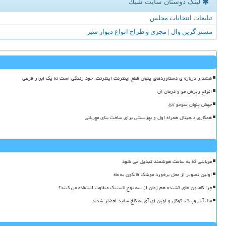
لینک دوستان سایت شیك
تبلیغات انتخابات مجلس
مستر گرین وال | مجری و طراح انواع دیوار سبز
هشدار درباره ی دستاوردهای پنهان قطع اینترنت اینترنت، خود زندگی است نه یک ابزار فرعی
انواع ریزش مو و درمان آن
جهش پنهان سوخو ۵۷
همکاری دیجیتال همراه اول و بهزیستی برای ساخت بنای مهربانی
موبایلی که به ساعت هوشمند تبدیل می شود
اولین تصویر از محل برخورد موشک فالکون به ماه
چرا کامیون های کشنده هم زمان از سه نوع لاستیک متفاوت استفاده می کنند؟
متا، آنتروپیک، گوگل و اوپن ای آی به کاخ سفید احضار شدند