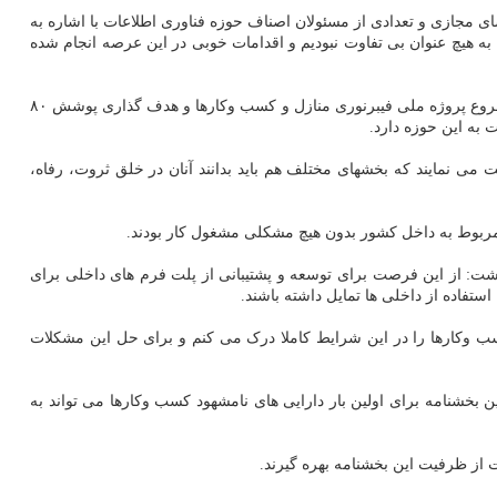
ی مجازی و تعدادی از مسئولان اصناف حوزه فناوری اطلاعات با اشاره به
به هیچ عنوان بی تفاوت نبودیم و اقدامات خوبی در این عرصه انجام شده
وی به نگاه ایجابی و راهبردی وزارت ارتباطات و دولت سیزدهم به فناوری اطلاعات اشاره نمود و اضافه کرد: تشکیل کارگروه اقتصاد دیجیتال در دولت، شروع پروژه ملی فیبرنوری منازل و کسب وکارها و هدف گذاری پوشش ۸۰
می نمایند که بخشهای مختلف هم باید بدانند آنان در خلق ثروت، رفاه،
 مربوط به داخل کشور بدون هیچ مشکلی مشغول کار بودند.
 داشت: از این فرصت برای توسعه و پشتیبانی از پلت فرم های داخلی برای
تفاده از داخلی ها تمایل داشته باشند.
وجود حوزه ICT اشاره کرد: من مشکلات و مسائل مردم و کسب وکارها را در این شرایط کاملا درک می کنم و برای حل این مشکلات
بخشنامه برای اولین بار دارایی های نامشهود کسب وکارها می تواند به
 از ظرفیت این بخشنامه بهره گیرند.