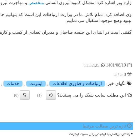
زارع پور اشاره کرد: مشکل کمبود نیروی انسانی
متخصص
و مهاجرت نیروی 
وی اضافه کرد: تمام تلاش ما در وزارت ارتباطات این است که بتوانیم حا
بهبود وضع موجود استقبال می نماییم.
گفتنی است در ابتدای این جلسه صاحبان و مدیران تعدادی از کسب و کارهای 
1401/08/19
11:32:25
5.0 / 5
تگهای خبر:
ارتباطات و فناوری اطلاعات
,
اینترنت
,
خدمات
,
این مطلب سایت شیک را می پسندید؟
(0)
(1)
تازه ترین مطالب مرتبط
واکنش ایرانسل به ابهام درباره ی مصرف اینترنت