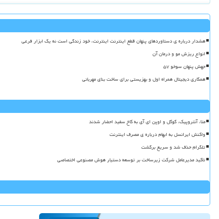
هشدار درباره ی دستاوردهای پنهان قطع اینترنت اینترنت، خود زندگی است نه یک ابزار فرعی
انواع ریزش مو و درمان آن
جهش پنهان سوخو ۵۷
همکاری دیجیتال همراه اول و بهزیستی برای ساخت بنای مهربانی
متا، آنتروپیک، گوگل و اوپن ای آی به کاخ سفید احضار شدند
واکنش ایرانسل به ابهام درباره ی مصرف اینترنت
تلگرام حذف شد و سریع برگشت
تاکید مدیرعامل شرکت زیرساخت بر توسعه دستیار هوش مصنوعی اختصاصی