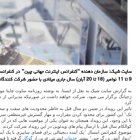
سایت شیک: سازما
9 تا 11 نوامبر (18 تا 20 آبان) سال جاری میلادی با حضور شرکت کنندگانی از بیش از 120 کشور انجام خواهد شد.
به گزارش سایت شیک به نقل از ایسنا، به نوشته روزنامه ساوت چاینا مو
ژجیانگ برگزار می شود، شرکت خواهند داشت در صورتیکه مدیرانی از شر
کرد.
تاثیر این رویداد در ضمن دو سال قبل به خاطر محدودیت های سفت و سخ
تک" این کشور برای محدود کردن مقرارت و مهار گسترش غیرمنطقی سرمایه
با این وجود، این رویداد همچنان به عنوان یکی از موقعیت هایی که در آن
کوالکام سال قبل با ارسال پیام های ویدئویی در این رویداد شرکت کردند.
موضوع کنفرانس امسال "یک آینده دیجیتالی برای فضای سایبری با یک آی
"دیوار آتش بزرگ چین" بیشتر
خدمات
اینترنتی غربی از
گوگل
گرفته تا فی