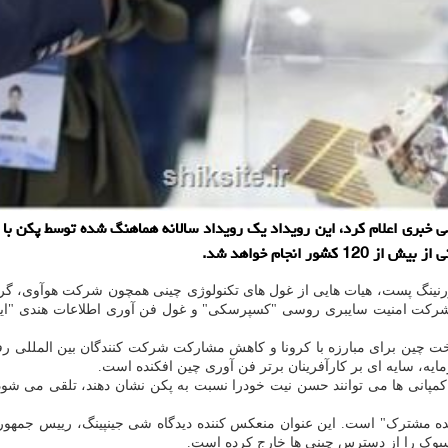
ن دهنده ˮکنفرانس اینترنت جهانی چینˮ در کنفرانسی خبری اعلام کرد، این رویداد یک رویداد سالانه
رنینگ پست، هیات هایی از غول های تکنولوژی چینی همچون شرکت هوآوی، گروه 
کت امنیت سایبری روسی "کسپرسکی" و غول فن آوری اطلاعات هندی "اینفوس
ت چین برای مبارزه با کرونا و کاهش مشارکت شرکت کنندگان بین المللی ر
، سایه ای بر کارآفرینان برتر فن آوری چین افکنده است.
 کمپانی ها می توانند حسن نیت خودرا نسبت به پکن نشان دهند، تلقی می شود.
نده مشترک" است. این عنوان منعکس کننده دیدگاه شی جینپینگ، رییس جمهور چ
سبوک را از دسترس چینی ها خارج کرده است.