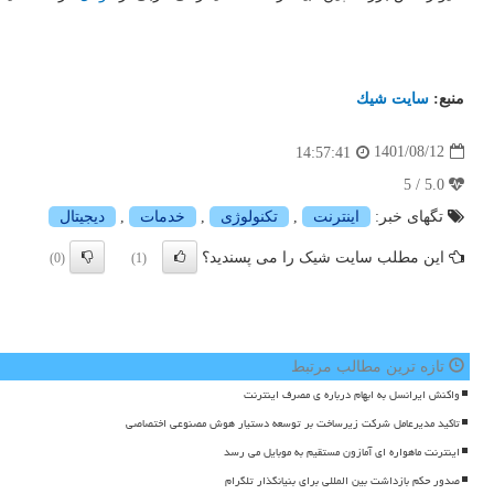
منبع:
سایت شیك
1401/08/12
14:57:41
5.0 / 5
تگهای خبر:
اینترنت
,
تكنولوژی
,
خدمات
,
دیجیتال
این مطلب سایت شیک را می پسندید؟
(0)
(1)
تازه ترین مطالب مرتبط
واکنش ایرانسل به ابهام درباره ی مصرف اینترنت
تاکید مدیرعامل شرکت زیرساخت بر توسعه دستیار هوش مصنوعی اختصاصی
اینترنت ماهواره ای آمازون مستقیم به موبایل می رسد
صدور حکم بازداشت بین المللی برای بنیانگذار تلگرام