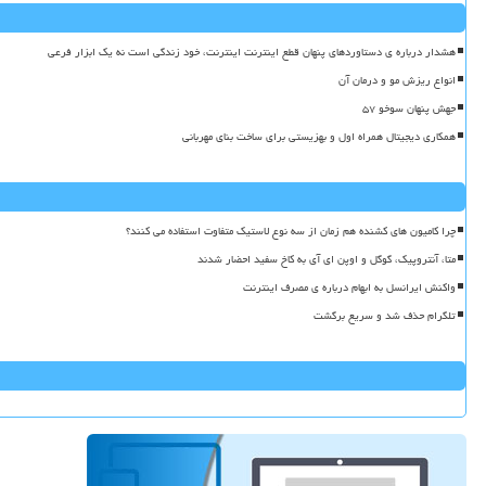
هشدار درباره ی دستاوردهای پنهان قطع اینترنت اینترنت، خود زندگی است نه یک ابزار فرعی
انواع ریزش مو و درمان آن
جهش پنهان سوخو ۵۷
همکاری دیجیتال همراه اول و بهزیستی برای ساخت بنای مهربانی
چرا کامیون های کشنده هم زمان از سه نوع لاستیک متفاوت استفاده می کنند؟
متا، آنتروپیک، گوگل و اوپن ای آی به کاخ سفید احضار شدند
واکنش ایرانسل به ابهام درباره ی مصرف اینترنت
تلگرام حذف شد و سریع برگشت