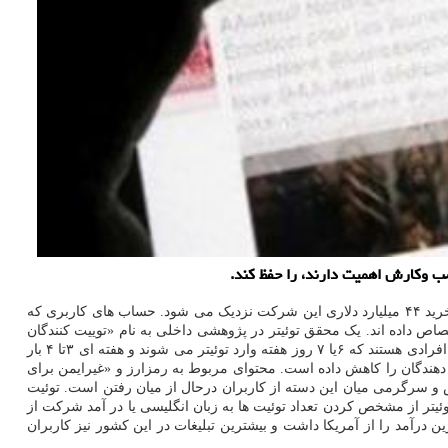
سب وکارش اهمیت دارند، را حفظ کند.
به گزارش سایت شیک به نقل از رویترز، این درحالی است که ایلان ماسک مدیر ارشد تسلا و خریدار این پلت فرم به انتها مهلتش برای تکمیل پروسه خرید ۴۴ میلیارد دلاری این شرکت نزدیک می شود. حساب های کاربری که
ا ۹۰ درصد توئیت ها و نیمی از درآمد جهانی را به خود اختصاص داده اند. یک محقق توئیتر در پژوهشی داخلی به نام «توییت کنندگان
به کجا رفتند؟» نوشته تعداد کاربران پر توئیت از زمان شروع همه گیری کووید ۱۹ به شدت کم شده است. طبق این پژوهش کاربران پرتوئیت در حقیقت افرادی هستند که ۶یا ۷ روز هفته وارد توئیتر می شوند و هفته ای ۳تا ۴ بار
 دهندگان را کاهش داده است. محتوای مربوط به رمزارز و «غیرایمن برای
 و سرگرمی میان این دسته از کاربران درحال از میان رفتن است. توئیت
ئیتر از مشخص کردن تعداد توئیت ها به زبان انگلیسی یا در آمد شرکت از
درآمد را از آمریکا داشت و بیشترین تبلیغات در این کشور نیز کاربران