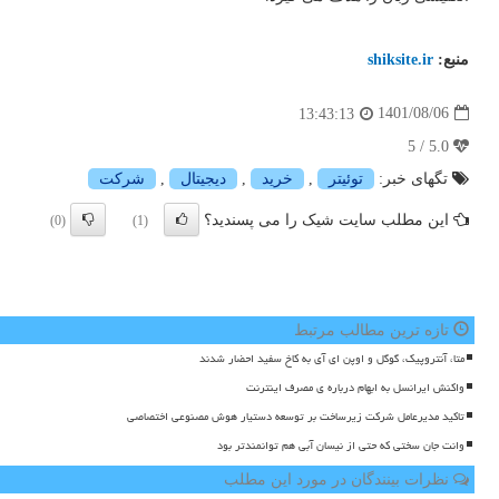
منبع:
shiksite.ir
1401/08/06
13:43:13
5.0 / 5
تگهای خبر:
توئیتر
,
خرید
,
دیجیتال
,
شركت
این مطلب سایت شیک را می پسندید؟
(0)
(1)
تازه ترین مطالب مرتبط
متا، آنتروپیک، گوگل و اوپن ای آی به کاخ سفید احضار شدند
واکنش ایرانسل به ابهام درباره ی مصرف اینترنت
تاکید مدیرعامل شرکت زیرساخت بر توسعه دستیار هوش مصنوعی اختصاصی
وانت جان سختی که حتی از نیسان آبی هم توانمندتر بود
نظرات بینندگان در مورد این مطلب