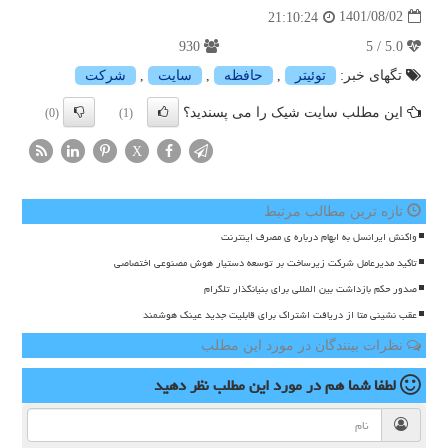
1401/08/02
21:10:24
930
5.0 / 5
تگهای خبر:
توئیتر
,
حافظه
,
سایت
,
شركت
این مطلب سایت شیک را می پسندید؟
(0)
(1)
X
تازه ترین مطالب مرتبط
واکنش ایرانسل به ابهام درباره ی مصرف اینترنت
تاکید مدیرعامل شرکت زیرساخت بر توسعه دستیار هوش مصنوعی اختصاصی
صدور حکم بازداشت بین المللی برای بنیانگذار تلگرام
عقب نشینی متا از دریافت اشتراک برای قابلیت جدید عینک هوشمند
نظرات بینندگان در مورد این مطلب
لطفا شما هم
در مورد این مطلب
نظر دهید