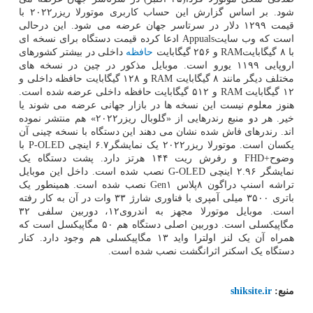
شود. بر اساس گزارش این حساب کاربری موتورلا ریزر۲۰۲۲ با
قیمت ۱۲۹۹ دلار در سرتاسر جهان عرضه می شود. این درحالی
است که وب سایتAppuals ادعا کرده قیمت دستگاه برای نسخه ای
با ۸ گیگابایتRAM و ۲۵۶ گیگابایت
حافظه
داخلی در بیشتر کشورهای
اروپایی ۱۱۹۹ یورو است. موبایل مذکور در چین در نسخه های
مختلف دیگر مانند ۸ گیگابایت RAM و ۱۲۸ گیگابایت حافظه داخلی و
۱۲ گیگابایت RAM و ۵۱۲ گیگابایت حافظه داخلی عرضه شده است.
هنوز معلوم نیست این نسخه ها در بازار جهانی عرضه می شوند یا
خیر. هر دو منبع رندرهایی از «گلوبال ریزر۲۰۲۲» هم منتشر نموده
اند. رندرهای فاش شده نشان می دهند این دستگاه با نسخه چینی آن
یکسان است. موتورلا ریزر۲۰۲۲ یک نمایشگر۶.۷ اینچی P-OLED با
وضوح+FHD و رفرش ریت ۱۴۴ هرتز دارد. پشت دستگاه یک
نمایشگر ۲.۹۶ اینچی G-OLED نصب شده است. داخل این موبایل
تراشه اسنپ دراگون ۸پلاس Gen۱ نصب شده است. همینطور یک
باتری ۳۵۰۰ میلی آمپری با فناوری شارژ ۳۳ وات در آن به کار رفته
است. موبایل موتورلا مجهز به اندروی۱۲، دوربین سلفی ۳۲
مگاپیکسلی است. دوربین اصلی دستگاه هم ۵۰ مگاپیکسل است که
همراه آن یک لنز اولترا واید ۱۳ مگاپیکسلی هم وجود دارد. کنار
دستگاه یک اسکنر اثرانگشت نصب شده است.
منبع:
shiksite.ir