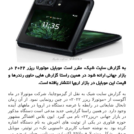
به گزارش سایت شیک، مقرر است موبایل موتورلا ریزر ۲۰۲۲ در
بازار جهانی ارائه شود در همین راستا گزارش هایی حاوی رندرها و
قیمت این موبایل در بازار اروپا انتشار یافته است.
به گزارش سایت شیک به نقل از گیزموچاینا، شرکت موتورلا در ماه
آگوست از «موتورلا ریزر ۲۰۲۲» در چین رونمایی نمود. از آن زمان
تابحال شایعاتی در رابطه با عرضه دستگاه در اروپا در ماههای آینده
وجود دارد. در همین راستا گزارشی جدید مدعی است دستگاه مذکور
در بازار جهانی «ریزر۲۲» نام می گیرد. ایون بلاس افشاگر مشهور
حوزه فناوری در یکی از توئیت های اخیرش به نام دستگاه اشاره
کرده بود. به نوشته حساب کاربری «اسنوپی تک» در توئیتر، موبایل
صدفی شکل موتورلا فردا(۲۵ اکتبر) در سرتاسر جهان عرضه می