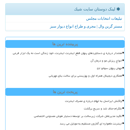
لینک دوستان سایت شیك
تبلیغات انتخابات مجلس
مستر گرین وال | مجری و طراح انواع دیوار سبز
پربیننده ترین ها
هشدار درباره ی دستاوردهای پنهان قطع اینترنت اینترنت، خود زندگی است نه یک ابزار فرعی
انواع ریزش مو و درمان آن
جهش پنهان سوخو ۵۷
همکاری دیجیتال همراه اول و بهزیستی برای ساخت بنای مهربانی
پربحث ترین ها
واکنش ایرانسل به ابهام درباره ی مصرف اینترنت
تلگرام حذف شد و سریع برگشت
تاکید مدیرعامل شرکت زیرساخت بر توسعه دستیار هوش مصنوعی اختصاصی
اینترنت ماهواره ای آمازون مستقیم به موبایل می رسد