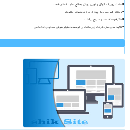
متا، آنتروپیک، گوگل و اوپن ای آی به کاخ سفید احضار شدند
واکنش ایرانسل به ابهام درباره ی مصرف اینترنت
تلگرام حذف شد و سریع برگشت
تاکید مدیرعامل شرکت زیرساخت بر توسعه دستیار هوش مصنوعی اختصاصی