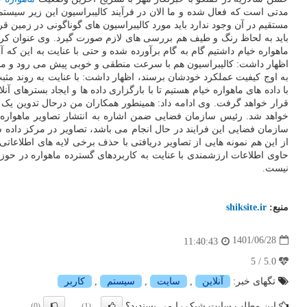
مستقیم در آن وجود ندارد باید مورد کالیبراسیون های گوناگونی در زمین
باید به لحاظ رنگ و طیف هم بررسی های لازم صورت گیرد. وی عنوان کرد:
ماهواره خیام داشتیم گام به گام برآورده شده و حتی با عنایت به این ک
به اوج کیفیت عملکرد خودشان برسند، اظهار داشت: با عنایت به روند مثبت
با داده های ماهواره خیام هستیم تا با بارگزاری داده ها و ایجاد بسترها
قرار خواهد گرفت. وی ادامه داد: همینطور همکاران من درحال تدوین یک ب
خواهد شد. رئیس سازمان فضایی ضمن اشاره به انتشار تصاویر ماهواره 
سازمان فضایی این فرایند در حال انجام می باشد، تصاویر در مرکز داد
از این هم نمونه هایی از تصاویر دریافتی با حذف برخی لایه های اطلاع
حاوی اطلاعات ارزشمندی با عنایت به کاربردهای گسترده ماهواره در حو
نیست.
منبع:
shiksite.ir
1401/06/28
11:40:43
5.0 / 5
تگهای خبر:
آنلاین
,
سایت
,
سیستم
,
كاربر
این مطلب سایت شیک را می پسندید؟
(0)
(1)