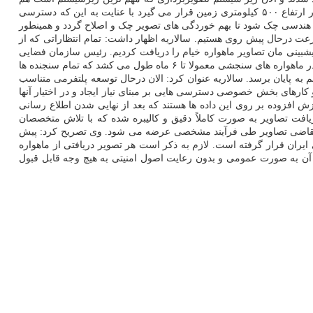
مدتی است که فعال شده و ما الان در فرآیند کالیبراسیون این زیر سیستم قرار گرفته ایم. به قول وی معمولا یک محموله تصویربرداری فضایی وقتی در ارتفاع ۵۰۰ کیلومتری زمین قرار می گیرد با عنایت به این که دسترسی
اظ هندسی چک شود تا بهم خوردگی های تصویر چک و اصلاح گردد و همینطور
عت درحال پیش روی هستیم. سالاریه اظهار داشت: تمام انتظاراتی که از
یشبینی مان تصاویر ماهواره خیام را دریافت کردیم. رئیس سازمان فضایی
اظهار داشت: کالیبراسیون هم با سرعت منطقی و خوبی پیش می رود و مشکل خاصی در فرآیند کالیبراسیون مشاهده نشده است. وی با تکیه بر این که در ماهواره های سنجشی معمولا تا ۶ ماه طول می کشد که تمام سنجنده ها
 به پایان برسد. سالاریه عنوان کرد: الان درحال توسعه پلتفرمی متناسب
و کارهای بخش خصوصی دسترسی هایی بر مبنای نیاز ایجاد و در اختیار آنها
ش افزوده بر روی این داده ها هستند که بعد از نهایی شدن اطلاع رسانی
فت تصاویر به صورت کاملاً دقیق و کالیبره شده که با تلاش متخصصان
تی متقاضی تصاویر طی فرآیند مشخصی عرضه می شود. وی تصریح کرد: پیش
یران قرار گرفته است. لازم به ذکر است هر تصویر دریافتی از ماهواره
 آن به صورت عمومی و بدون رعایت اصول امنیتی به هیچ وجه قابل قبول