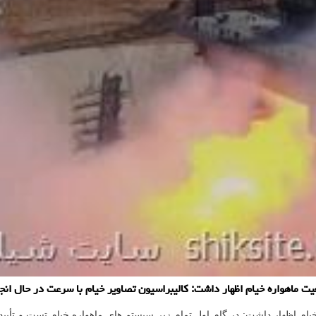
ماهواره خیام اظهار داشت: کالیبراسیون تصاویر خیام با سرعت در حال انجا
ام اظهار داشت: در گام اول تمام زیر سیستم های ماهواره خیام تست و تأیی