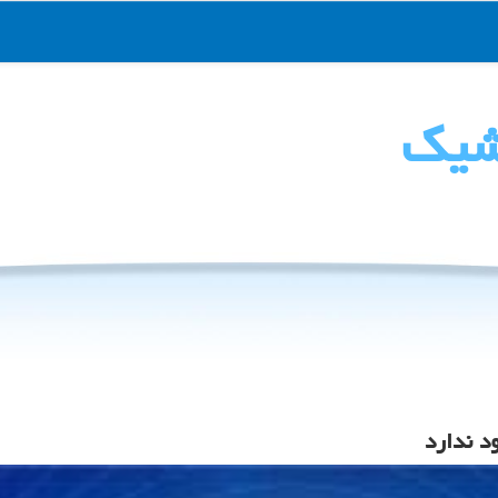
شیك
د ندارد