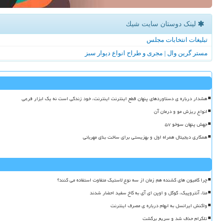
لینک دوستان سایت شیك
تبلیغات انتخابات مجلس
مستر گرین وال | مجری و طراح انواع دیوار سبز
هشدار درباره ی دستاوردهای پنهان قطع اینترنت اینترنت، خود زندگی است نه یک ابزار فرعی
انواع ریزش مو و درمان آن
جهش پنهان سوخو ۵۷
همکاری دیجیتال همراه اول و بهزیستی برای ساخت بنای مهربانی
چرا کامیون های کشنده هم زمان از سه نوع لاستیک متفاوت استفاده می کنند؟
متا، آنتروپیک، گوگل و اوپن ای آی به کاخ سفید احضار شدند
واکنش ایرانسل به ابهام درباره ی مصرف اینترنت
تلگرام حذف شد و سریع برگشت