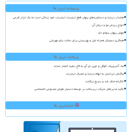
پربیننده ترین ها
هشدار درباره ی دستاوردهای پنهان قطع اینترنت اینترنت، خود زندگی است نه یک ابزار فرعی
انواع ریزش مو و درمان آن
جهش پنهان سوخو ۵۷
همکاری دیجیتال همراه اول و بهزیستی برای ساخت بنای مهربانی
پربحث ترین ها
متا، آنتروپیک، گوگل و اوپن ای آی به کاخ سفید احضار شدند
واکنش ایرانسل به ابهام درباره ی مصرف اینترنت
تلگرام حذف شد و سریع برگشت
تاکید مدیرعامل شرکت زیرساخت بر توسعه دستیار هوش مصنوعی اختصاصی
جدیدترین ها