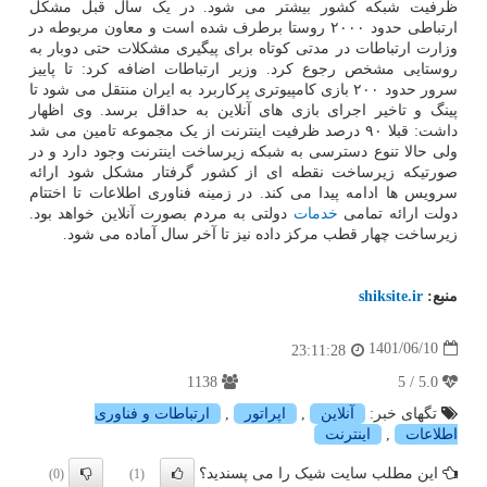
ظرفیت شبکه کشور بیشتر می شود. در یک سال قبل مشکل
ارتباطی حدود ۲۰۰۰ روستا برطرف شده است و معاون مربوطه در
وزارت ارتباطات در مدتی کوتاه برای پیگیری مشکلات حتی دوبار به
روستایی مشخص رجوع کرد. وزیر ارتباطات اضافه کرد: تا پاییز
سرور حدود ۲۰۰ بازی کامپیوتری پرکاربرد به ایران منتقل می شود تا
پینگ و تاخیر اجرای بازی های آنلاین به حداقل برسد. وی اظهار
داشت: قبلا ۹۰ درصد ظرفیت اینترنت از یک مجموعه تامین می شد
ولی حالا تنوع دسترسی به شبکه زیرساخت اینترنت وجود دارد و در
صورتیکه زیرساخت نقطه ای از کشور گرفتار مشکل شود ارائه
سرویس ها ادامه پیدا می کند. در زمینه فناوری اطلاعات تا اختتام
دولت ارائه تمامی
خدمات
دولتی به مردم بصورت آنلاین خواهد بود.
زیرساخت چهار قطب مرکز داده نیز تا آخر سال آماده می شود.
منبع:
shiksite.ir
1401/06/10
23:11:28
1138
5.0 / 5
تگهای خبر:
آنلاین
,
اپراتور
,
ارتباطات و فناوری
اطلاعات
,
اینترنت
این مطلب سایت شیک را می پسندید؟
(0)
(1)