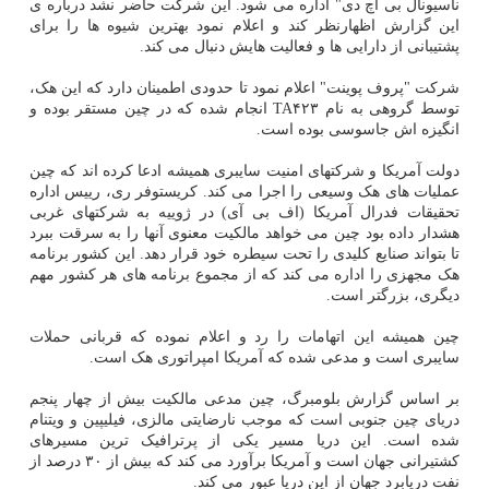
ناسیونال بی اچ دی" اداره می شود. این شرکت حاضر نشد درباره ی
این گزارش اظهارنظر کند و اعلام نمود بهترین شیوه ها را برای
پشتیبانی از دارایی ها و فعالیت هایش دنبال می کند.
شرکت "پروف پوینت" اعلام نمود تا حدودی اطمینان دارد که این هک،
توسط گروهی به نام TA۴۲۳ انجام شده که در چین مستقر بوده و
انگیزه اش جاسوسی بوده است.
دولت آمریکا و شرکتهای امنیت سایبری همیشه ادعا کرده اند که چین
عملیات های هک وسیعی را اجرا می کند. کریستوفر ری، رییس اداره
تحقیقات فدرال آمریکا (اف بی آی) در ژوییه به شرکتهای غربی
هشدار داده بود چین می خواهد مالکیت معنوی آنها را به سرقت ببرد
تا بتواند صنایع کلیدی را تحت سیطره خود قرار دهد. این کشور برنامه
هک مجهزی را اداره می کند که از مجموع برنامه های هر کشور مهم
دیگری، بزرگتر است.
چین همیشه این اتهامات را رد و اعلام نموده که قربانی حملات
سایبری است و مدعی شده که آمریکا امپراتوری هک است.
بر اساس گزارش بلومبرگ، چین مدعی مالکیت بیش از چهار پنجم
دریای چین جنوبی است که موجب نارضایتی مالزی، فیلیپین و ویتنام
شده است. این دریا مسیر یکی از پرترافیک ترین مسیرهای
کشتیرانی جهان است و آمریکا برآورد می کند که بیش از ۳۰ درصد از
نفت دریابرد جهان از این دریا عبور می کند.