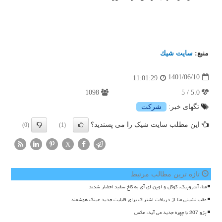
منبع:
سایت شیك
1401/06/10
11:01:29
1098
5.0 / 5
تگهای خبر:
شركت
این مطلب سایت شیک را می پسندید؟
(0)
(1)
X
تازه ترین مطالب مرتبط
متا، آنتروپیک، گوگل و اوپن ای آی به کاخ سفید احضار شدند
عقب نشینی متا از دریافت اشتراک برای قابلیت جدید عینک هوشمند
پژو 207 با چهره جدید می آید، عکس