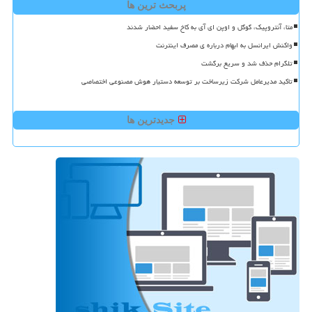
پربحث ترین ها
متا، آنتروپیک، گوگل و اوپن ای آی به کاخ سفید احضار شدند
واکنش ایرانسل به ابهام درباره ی مصرف اینترنت
تلگرام حذف شد و سریع برگشت
تاکید مدیرعامل شرکت زیرساخت بر توسعه دستیار هوش مصنوعی اختصاصی
جدیدترین ها