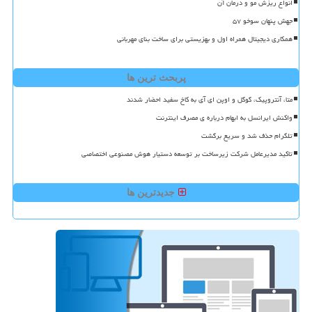
انواع ریزش مو و درمان آن
جهش پنهان سوخو ۵۷
همکاری دیجیتال همراه اول و بهزیستی برای ساخت بنای مهربانی
پربحث ترین ها
متا، آنتروپیک، گوگل و اوپن ای آی به کاخ سفید احضار شدند
واکنش ایرانسل به ابهام درباره ی مصرف اینترنت
تلگرام حذف شد و سریع برگشت
تاکید مدیرعامل شرکت زیرساخت بر توسعه دستیار هوش مصنوعی اختصاصی
جدیدترین ها