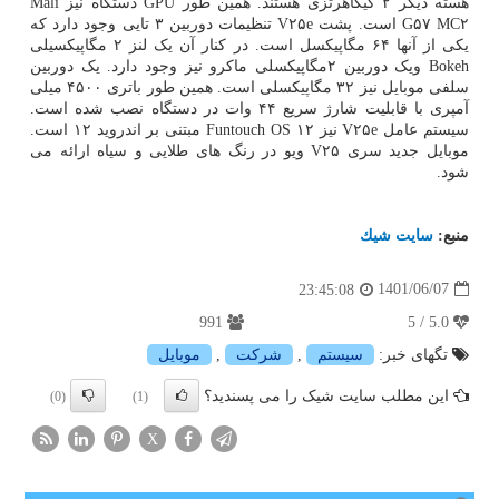
هسته دیگر ۲ گیگاهرتزی هستند. همین طور GPU دستگاه نیز Mali
G۵۷ MC۲ است. پشت V۲۵e تنظیمات دوربین ۳ تایی وجود دارد که
یکی از آنها ۶۴ مگاپیکسل است. در کنار آن یک لنز ۲ مگاپیکسیلی
Bokeh ویک دوربین ۲مگاپیکسلی ماکرو نیز وجود دارد. یک دوربین
سلفی موبایل نیز ۳۲ مگاپیکسلی است. همین طور باتری ۴۵۰۰ میلی
آمپری با قابلیت شارژ سریع ۴۴ وات در دستگاه نصب شده است.
سیستم عامل V۲۵e نیز Funtouch OS ۱۲ مبتنی بر اندروید ۱۲ است.
موبایل جدید سری V۲۵ ویو در رنگ های طلایی و سیاه ارائه می
شود.
منبع:
سایت شیك
1401/06/07
23:45:08
991
5.0 / 5
تگهای خبر:
سیستم
,
شركت
,
موبایل
این مطلب سایت شیک را می پسندید؟
(0)
(1)
X