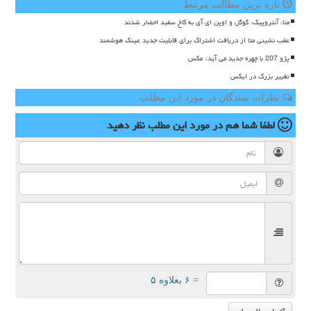
تازه ترین مطالب مرتبط
متا، آنتروپیک، گوگل و اوپن ای آی به کاخ سفید احضار شدند
عقب نشینی متا از دریافت اشتراک برای قابلیت جدید عینک هوشمند
پژو 207 با چهره جدید می آید، عکس
تغییر بزرگ در ایکس
نظرات بینندگان در مورد این مطلب
لطفا شما هم
در مورد این مطلب
نظر دهید
= ۶ بعلاوه ۵