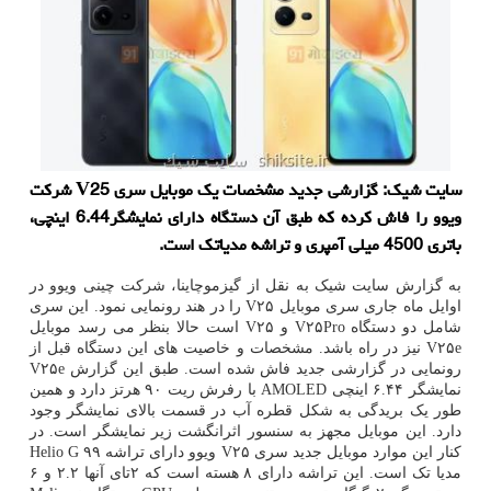
سایت شیک: گزارشی جدید مشخصات یک موبایل سری V25 شرکت
ویوو را فاش کرده که طبق آن دستگاه دارای نمایشگر6.44 اینچی،
باتری 4500 میلی آمپری و تراشه مدیاتک است.
به گزارش سایت شیک به نقل از گیزموچاینا، شرکت چینی ویوو در
اوایل ماه جاری سری موبایل V۲۵ را در هند رونمایی نمود. این سری
شامل دو دستگاه V۲۵Pro و V۲۵ است حالا بنظر می رسد موبایل
V۲۵e نیز در راه باشد. مشخصات و خاصیت های این دستگاه قبل از
رونمایی در گزارشی جدید فاش شده است. طبق این گزارش V۲۵e
نمایشگر ۶.۴۴ اینچی AMOLED با رفرش ریت ۹۰ هرتز دارد و همین
طور یک بریدگی به شکل قطره آب در قسمت بالای نمایشگر وجود
دارد. این موبایل مجهز به سنسور اثرانگشت زیر نمایشگر است. در
کنار این موارد موبایل جدید سری V۲۵ ویوو دارای تراشه Helio G ۹۹
مدیا تک است. این تراشه دارای ۸ هسته است که ۲تای آنها ۲.۲ و ۶