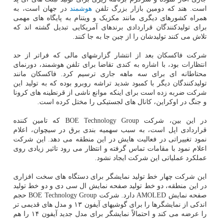
است. هند که دومین بازار بزرگ تلفن
هوشمند
در جهان است، به
همراه کشورهای دیگری مانند مکزیک و ویتنام به پایگاه های مهمی
برای تولیدکنندگان قراردادی برندهای آمریکایی تبدیل گشته اند که
تلاش می کنند تولیدشان را از چین جا به جا کنند.
شرکت فاکسکان بعد از انتشار گزارشهای مالی که فراتر از حد
انتظارات بود، با اشاره به کندی تقاضا برای تلفن هوشمند، دورنمای
محتاطانه ای برای سه ماهه جاری ترسیم کرد. فاکسکان مانند
تولیدکنندگان دیگر با کمبود شدید تراشه روبرو بوده که به تولید این
شرکت ضربه زده است برای اینکه موانع ناشی از قرنطینه های کرونا
و جنگ در اوکراین، کانال های لجستیکی را مختل کرده است.
در این بین، شرکت BOE Technology Group که تامین کننده
قراردادی اپل است، به سبب سهمیه بندی برق در سیچوان، اعلام
نمود تغییراتی در فعالیت هایش در این منطقه می دهد. این شرکت
اعلام نمود با مقامات تماس گرفته و انتظار می رود تاثیر زیادی روی
عملکرد عملیاتی این شرکت ایجاد نشود.
این شرکت چهار خط تولید نمایشگر برای دستگاه های سخت افزاری
در این منطقه، دو خط تولید صفحه نمایش ال سی دی و دو خط تولید
صفحه نمایش AMOLED دارد. شرکت BOE Technology Group حجم
اندکی از نمایشگرها را برای گوشیهای آیفون ۱۳ و مدل های قدیمی تر
را عرضه می کند و احتمالاً نمایشگر برای مدل جدید آیفون ۱۴ را هم