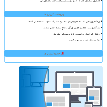
همکاری دیجیتال همراه اول و بهزیستی برای ساخت بنای مهربانی
پربحث ترین ها
چرا کامیون های کشنده هم زمان از سه نوع لاستیک متفاوت استفاده می کنند؟
متا، آنتروپیک، گوگل و اوپن ای آی به کاخ سفید احضار شدند
واکنش ایرانسل به ابهام درباره ی مصرف اینترنت
تلگرام حذف شد و سریع برگشت
جدیدترین ها