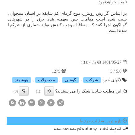
تامین خواهدنمود.
بر اساس گزارش رویترز، موج گرمای کم سابقه در استان سیچوان،
سبب شده است مقامات چین سهمیه بندی برق را در شهرهای
گوناگون اجرا کنند که متعاقبا موجب کاهش تولید شماری از شرکتها
شده است.
1401/05/27
13:07:25
1275
5.0 / 5
تگهای خبر:
شركت
,
گوشی
,
محصولات
,
هوشمند
این مطلب سایت شیک را می پسندید؟
(0)
(1)
X
تازه ترین مطالب مرتبط
متا، آنتروپیک، گوگل و اوپن ای آی به کاخ سفید احضار شدند