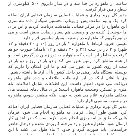
ساعت از ماهواره بر جدا شد و در مدار دایروی ۵۰۰ کیلومتری از
سطح زمین قرار گرفت.
مدیر کل بهره برداری و عملیات فضایی سازمان فضایی ایران اضافه
کرد: یک و نیم ساعت پس از پرتاپ، نخستین سیگنال داده تله متری
این ماهواره را در مرکز فضایی ماهدشت دریافت کردیم و این برای
ما خوشحال کننده بود و وضعیت هم بسیار رضایت بخش است و می
توانیم بگوییم که ماهواره در وضعیت بسیار مناسبی قرار دارد.
نعیمی افزود: ارتباط با ماهواره ۲ بار در روز (۱۰ و ۳۰ دقیقه و ۱۲
ظهر) و ۲ بار در شب (۲۲ و ۳۰ دقیقه و ۱۲ بامداد) صورت خواهد
گرفت و بخاطر این است که ماهواره به دور زمین در گردش است و
از همه مناطق کره زمین عبور می کند و دو بار در روز و دو بار در
شب از روی کشور ما عبور می کند و ما این امکان را داریم که
بوسیله ایستگاه های زمینی در داخل کشور با آن ارتباط داشته باشیم.
وی با اعلان اینکه در این ارتباطات اطلاعات و داده های ماهواره
دریافت می شود، اظهار داشت: این اطلاعات شامل اطلاعات تله
متری و عملکرد وضعیت ماهواره است؛ برای مثال دمای قسمت های
مختلف ماهواره اعلام می شود به جهت اینکه مطمئن شویم، ماهواره
در وضعیت مناسبی قرار دارد.
مدیر کل بهره برداری و عملیات فضایی سازمان فضایی ایران اضافه
کرد: همین طور ارسال فرمان به ماهواره انجام می شود؛ فرمان
هایی که طبق برنامه ریزی انجام شده، لازم است که در ابتدای کار
ارسال شود. ماهواره هنوز وارد مرحله کاربردی نشده و درحال حاضر
فرایندهایی باید صورت گیرد و حدود ۴ ماه طول می کشد تا این