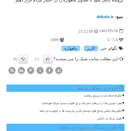
پروسه کامل شود تا تصاویر ماهواره را در اختیار مردم قرار دهیم.
منبع:
shiksite.ir
1401/05/18
23:12:09
1099
5.0 / 5
تگهای خبر:
كاربر
,
ماهواره
این مطلب سایت شیک را می پسندید؟
(0)
(1)
X
تازه ترین مطالب مرتبط
تلگرام حذف شد و سریع برگشت
عقب نشینی متا از دریافت اشتراک برای قابلیت جدید عینک هوشمند
الگوریتم ایکس پاسخ های دوستان کاربر به پست ها را اولویت می دهد
تغییر بزرگ در ایکس
نظرات بینندگان در مورد این مطلب