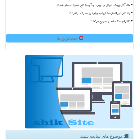
متا، آنتروپیک، گوگل و اوپن ای آی به کاخ سفید احضار شدند
واکنش ایرانسل به ابهام درباره ی مصرف اینترنت
تلگرام حذف شد و سریع برگشت
جدیدترین ها
موضوع های سایت شیك