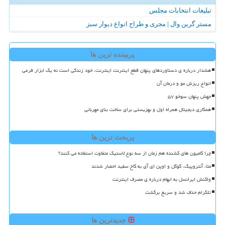
تبلیغات انتخابات مجلس
مستر گرین وال | مجری و طراح انواع دیوار سبز
پربیننده ترین ها
هشدار درباره ی دستاوردهای پنهان قطع اینترنت اینترنت، خود زندگی است نه یک ابزار فرعی
انواع ریزش مو و درمان آن
جهش پنهان سوخو ۵۷
همکاری دیجیتال همراه اول و بهزیستی برای ساخت بنای مهربانی
پربحث ترین ها
چرا کامیون های کشنده هم زمان از سه نوع لاستیک متفاوت استفاده می کنند؟
متا، آنتروپیک، گوگل و اوپن ای آی به کاخ سفید احضار شدند
واکنش ایرانسل به ابهام درباره ی مصرف اینترنت
تلگرام حذف شد و سریع برگشت
جدیدترین ها