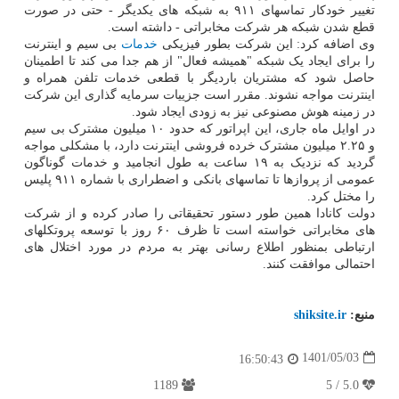
تغییر خودکار تماسهای ۹۱۱ به شبکه های یکدیگر - حتی در صورت
قطع شدن شبکه هر شرکت مخابراتی - داشته است.
وی اضافه کرد: این شرکت بطور فیزیکی
خدمات
بی سیم و اینترنت
را برای ایجاد یک شبکه "همیشه فعال" از هم جدا می کند تا اطمینان
حاصل شود که مشتریان باردیگر با قطعی خدمات تلفن همراه و
اینترنت مواجه نشوند. مقرر است جزییات سرمایه گذاری این شرکت
در زمینه هوش مصنوعی نیز به زودی ایجاد شود.
در اوایل ماه جاری، این اپراتور که حدود ۱۰ میلیون مشترک بی سیم
و ۲.۲۵ میلیون مشترک خرده فروشی اینترنت دارد، با مشکلی مواجه
گردید که نزدیک به ۱۹ ساعت به طول انجامید و خدمات گوناگون
عمومی از پروازها تا تماسهای بانکی و اضطراری با شماره ۹۱۱ پلیس
را مختل کرد.
دولت کانادا همین طور دستور تحقیقاتی را صادر کرده و از شرکت
های مخابراتی خواسته است تا ظرف ۶۰ روز با توسعه پروتکلهای
ارتباطی بمنظور اطلاع رسانی بهتر به مردم در مورد اختلال های
احتمالی موافقت کنند.
منبع:
shiksite.ir
1401/05/03
16:50:43
1189
5.0 / 5