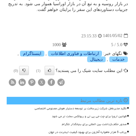
در بازار روسیه و به تبع آن در بازار اوراسیا هموار می شود. به تدریج
جزییات دستاوردهای این سفر را برایتان خواهم گفت.
1401/05/02
23:15:33
1000
5.0 / 5
تگهای خبر:
ارتباطات و فناوری اطلاعات
,
اینستاگرام
,
خدمات
,
دیجیتال
این مطلب سایت شیک را می پسندید؟
(0)
(1)
X
تازه ترین مطالب مرتبط
تاکید مدیرعامل شرکت زیرساخت بر توسعه دستیار هوش مصنوعی اختصاصی
قوانین اروپا برای چت جی پی تی و ربولکس سخت تر می شود
صدور حکم بازداشت بین المللی برای بنیانگذار تلگرام
پرتاب 5 هزار ماهواره آمازون برای بهبود کیفیت اینترنت در جهان