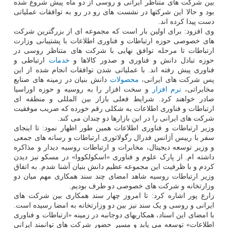
بین شرکت های متناظر ایرانی و روسی از دو ماه پیش شروع شده
بود و حالا این شرکتها در نشست های رو در رو به توافقات عملیاتی
دست پیدا کرده اند.
وی افزود: برای اولین بار است که مجموعه ای از بزرگترین شرکت
های خصوصی حوزه ارتباطات و فناوری اطلاعات با پشتیبانی وزارت
ارتباطات تا مرحله توافق نهایی با شرکت های متناظر روسی در
حوزه تبادل دانش و فناوری و صدور کالاها و
خدمات
ارتباطی و
فناوری پیش رفته اند. با عملیاتی شدن توافقات انجام شده از این
پس شرکت های ایرانی،
محصولات
دانش بنیان در زمینه های صنایع
مخابراتی،
نرم افزار
و سخت افزار را به روسیه و حوزه اوراسیا
صادر خواهند کرد. شرایط فعلی بازار بین المللی و منطقه ای
ارتباطات و فناوری اطلاعات به شکلی رقم خورده که ضریب موفقیت
شرکت های ایرانی را در این بازارها دو چندان می کند.
وزیر ارتباطات و فناوری اطلاعات همین طور اظهار نمود: تا اینجای
سفر با رییس آژانس فدرال رگولاتوری ارتباطات و رسانه های جمعی
و وزیر توسعه دیجیتال، مخابرات و ارتباطات روسیه دیدار و مذاکره
داشته ام. از پارک علوم و فناوری «اسکولکووا» در مسکو نیز دیدن
کردم و با ظرفیت این مجموعه عظیم دانش بنیان آشنا شدم. به اتفاق
وزیر ارتباطات روسیه شاهد امضای چند سند همکاری مهم میان دو
وزارتخانه و شرکت های خصوصی دو طرف بودیم.
زارع پور اشاره کرد: تا امروز چهار سند همکاری بین شرکت های
ایرانی و روسی و یک سند نیز بین دو وزارتخانه به امضا رسیده است.
با امضای این اسناد، همکاریهای دوجانبه در زمینه «ارتباطات و فناوری
اطلاعات» توسعه می یابد و مسیر حضور شرکت های توانمند ایرانی