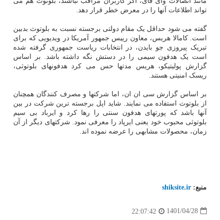
مانند اتصالات وای فای، اگر کاربران مراقب نباشند، بلوتوث هم می
تواند اطلاعات آنها را در معرض خطر قرار دهد.
گفته می شود حداقل یک مقام دولتی برجسته نسبت به بلوتوث بدبین
است. کامالا هریس، معاون رییس جمهور آمریکا در ویدیویی که برای
تبریک پیروزی جو بایدن، در انتخابات ریاست جمهوری گرفته شده
است یک هدفون سیمی را در دستش نگه داشته باشد. بر اساس
گزارش پولیتیکو، هریس مدتها حس می کرد هدفونهای بلوتوثی،
ریسک امنیتی هستند.
بر اساس گزارش سی ان ان، اما شرکتها و مصرف کنندگان همچنان
از بلوتوث استفاده می نمایند. شاید اپل برجسته ترین شرکت در بین
آنها باشد که پورتهای هدفون سنتی را رها کرد و ایرباد بی سیم
بلوتوثی محبوب خود یعنی ایرپاد را معرفی نمود. شرکتهای دیگر از آن
زمان، محصولات مشابهی را عرضه نموده اند.
منبع:
shiksite.ir
1401/04/28
22:07:42