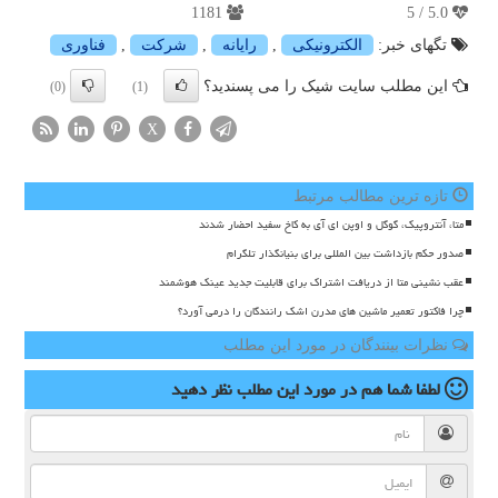
1181
5.0 / 5
تگهای خبر:
الكترونیكی
,
رایانه
,
شركت
,
فناوری
این مطلب سایت شیک را می پسندید؟
(0)
(1)
X
تازه ترین مطالب مرتبط
متا، آنتروپیک، گوگل و اوپن ای آی به کاخ سفید احضار شدند
صدور حکم بازداشت بین المللی برای بنیانگذار تلگرام
عقب نشینی متا از دریافت اشتراک برای قابلیت جدید عینک هوشمند
چرا فاکتور تعمیر ماشین های مدرن اشک رانندگان را درمی آورد؟
نظرات بینندگان در مورد این مطلب
لطفا شما هم
در مورد این مطلب
نظر دهید