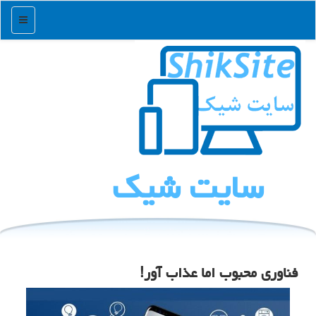
منو
سایت شیك
فناوری محبوب اما عذاب آور!