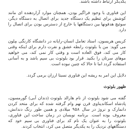
یکدیگر ارتباط داشته باشند.
این فناوری با وجود فراگیر بودن، همچنان موارد آزاردهنده ای مانند
کوشش برای تنظیم یک دستگاه جدید برای اتصال به دستگاه دیگر،
سوئیچ هدفونها بین دستگاهها یا خارج از دسترس بودن برای اتصال را
دارد.
کریس هریسون، استاد تعامل انسان-رایانه در دانشگاه کارنگی مِلون
می گوید: من با بلوتوث رابطه عشق و نفرت دارم برای اینکه وقتی
کار می کند، فوق العاده است و وقتی کار نمی کند، می خواهید
موهای سرتان را بکنید. قرار بود بلوتوث بی سیم باشد و به آسانی
استفاده گردد اما تا حالا که چنین نبوده است.
دلایل این امر به ریشه این فناوری نسبتا ارزان برمی گردد.
ظهور بلوتوث
گفته می شود بلوتوث از نام هارالد بلوتوث (دندان آبی) گورمسون،
پادشاه اسکاندیناوی قرن نهم وام گرفته شده که برای متحد کردن
دانمارک و نروژ در سال ۹۵۸ میلادی و همین طور رنگ دندانش،
معروف بوده است. برنامه نویسان در زمان ساخت این فناوری،
بلوتوث را به عنوان یک نام کد برای فناوری بی سیم خود که
دستگاههای نزدیک را به یکدیگر متصل می کرد، انتخاب کردند.