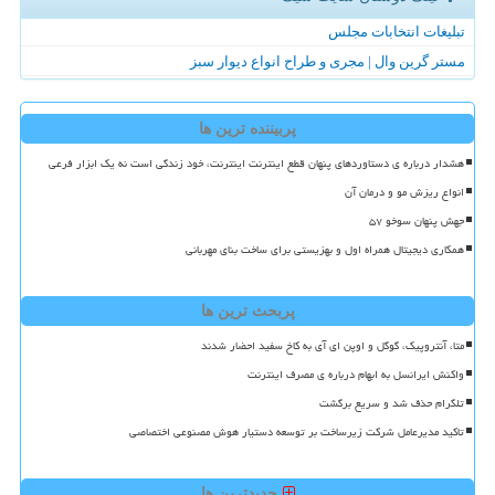
تبلیغات انتخابات مجلس
مستر گرین وال | مجری و طراح انواع دیوار سبز
پربیننده ترین ها
هشدار درباره ی دستاوردهای پنهان قطع اینترنت اینترنت، خود زندگی است نه یک ابزار فرعی
انواع ریزش مو و درمان آن
جهش پنهان سوخو ۵۷
همکاری دیجیتال همراه اول و بهزیستی برای ساخت بنای مهربانی
پربحث ترین ها
متا، آنتروپیک، گوگل و اوپن ای آی به کاخ سفید احضار شدند
واکنش ایرانسل به ابهام درباره ی مصرف اینترنت
تلگرام حذف شد و سریع برگشت
تاکید مدیرعامل شرکت زیرساخت بر توسعه دستیار هوش مصنوعی اختصاصی
جدیدترین ها