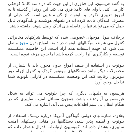
به گفته هریسون، این فناوری از این جهت که در دامنه کاملا کوچکی
کار می کند، با وای فای کاملا فرق می کند. این روند از گذشته تا به
امروز تغییری نکرده و بلوتوث از گزینه هایی است که خیلی از
مصرف کنندگان عادت کرده اند در تلفنهای هوشمند و بلندگوهای قابل
حمل که می توانند تنها در فاصله های اندک وصل شوند، داشته باشند.
برخلاف طول موجهای خصوصی شده که توسط شرکتهای مخابراتی
کنترل می شوند، سیگنالهای بلوتوث در دامنه امواج بدون
مجوز
منتقل
می شود که جهت استفاده همه آزاد است. این خاصیت ممکنست
توسعه و بکارگیری آنرا راحت کرده باشد اما بدون هزینه نبوده است.
بلوتوث در استفاده از طیف امواج بدون مجوز، باید با شماری از
محصولات دیگر مانند دستگاههای مونیتور کودک و کنترل ازراه دور
تلویزیون رقابت کند. این وضعیت ممکنست در کارآیی بلوتوث شما
تداخل بوجود آورد.
هریسون به دلیلهای دیگری که چرا بلوتوث می تواند به شکل
غیرمعمولی آزاردهنده باشد، همچون مسائل امنیت سایبری که در
هنگام انتقال بی سیم اطلاعات پیش می آید، اشاره می کند.
بعلاوه، سازمانهای دولتی گوناگون آمریکا درباره ریسک استفاده از
بلوتوث و لطمه پذیر شدن دستگاهها در مقابل ریسکهای امنیت
سایبری، هشدار داده اند. کمیسیون ارتباطات فدرال هشدار داده که