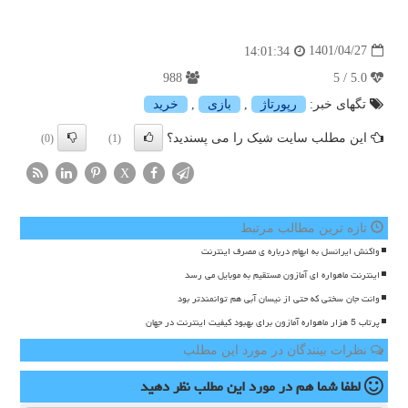
1401/04/27
14:01:34
988
5.0 / 5
تگهای خبر:
رپورتاژ
,
بازی
,
خرید
این مطلب سایت شیک را می پسندید؟
(0)
(1)
X
تازه ترین مطالب مرتبط
واکنش ایرانسل به ابهام درباره ی مصرف اینترنت
اینترنت ماهواره ای آمازون مستقیم به موبایل می رسد
وانت جان سختی که حتی از نیسان آبی هم توانمندتر بود
پرتاب 5 هزار ماهواره آمازون برای بهبود کیفیت اینترنت در جهان
نظرات بینندگان در مورد این مطلب
لطفا شما هم
در مورد این مطلب
نظر دهید