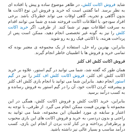
شاید
فروش اکانت کلش
، در ظاهر موضوع ساده و پیش پا افتاده ای
به نظر برسد. اما گفتنی است که خرید و فروش این نوع اکانت ها
بدون آگاهی و تجربه، گاهی اوقات می تواند خطرناک باشد. برخی
افراد سودجو، با اطلاعات اکانت فروخته شده ی شما می توانند اقدام
به سرقت اطلاعات مهم تر شما کنند. از طرفی، اگر
خرید اکانت
کلش
را نیز به گونه غیر تخصصی انجام دهید، ممکن است پس از
پرداخت هزینه، با اکانتی فیک رو به رو شوید.
بنابراین، بهترین راه حل، استفاده از یک مجموعه ی معتبر بوده که
تمامی خرید و فروش ها با اطمینان خاطر انجام گیرند.
فروش اکانت کلش اف کلنز
همان طور که گفته شد، شما می توانید در گیم استور، علاوه بر خرید
اکانت کلش اف کلنز،
فروش اکانت کلش اف کلنز
را نیز در
گیم
استور
انجام دهید. بنابراین شما می توانید با انجام بازی کلش اف کلنز
و پیشرفته کردن اکانت خود، آن را در گیم استور به فروش رسانده و
به کسب درآمد برسید.
بنابراین، خرید اکانت کلش و فروش اکانت کلش، همگی در این
مجموعه با بهترین قیمت ممکن انجام می گیرد. از طرفی، با توجه به
اعتبار و سابقه ی مورد اطمینان این مجموعه، شما می توانید به
راحتی و بدون دردسر، به خرید و فروش اکانت های این بازی محبوب
و پرطرفدار پرداخته و در کنار لذت بردن از انجام این بازی، کسب
درآمد مناسب و بسیار عالی نیز داشته باشید.