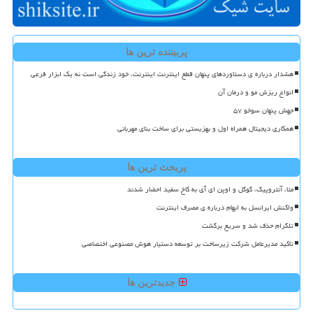
پربیننده ترین ها
هشدار درباره ی دستاوردهای پنهان قطع اینترنت اینترنت، خود زندگی است نه یک ابزار فرعی
انواع ریزش مو و درمان آن
جهش پنهان سوخو ۵۷
همکاری دیجیتال همراه اول و بهزیستی برای ساخت بنای مهربانی
پربحث ترین ها
متا، آنتروپیک، گوگل و اوپن ای آی به کاخ سفید احضار شدند
واکنش ایرانسل به ابهام درباره ی مصرف اینترنت
تلگرام حذف شد و سریع برگشت
تاکید مدیرعامل شرکت زیرساخت بر توسعه دستیار هوش مصنوعی اختصاصی
جدیدترین ها