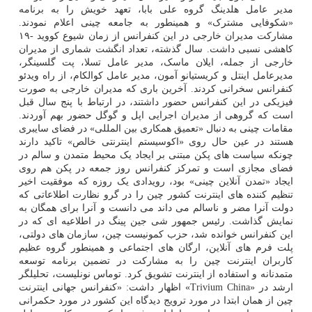
مدیر عامل هلدینگ گروه علی بابا، تعهد خویش را به برنامه
«شکوفایی مشترک» و همینطور به جامعه چینی اعلام نمودند.
مشارکت مدیران خارجی در این کنفرانس از زمان شیوع کووید -۱۹
کاهشی نسبی داشت. سال گذشته، تعداد انگشت شماری از مدیران
خارجی از جمله، ایلان ماسک، مدیر عامل تسلا، پت گلسینگر،
مدیرعامل اینتل و کریستیانو آمون، مدیر عامل کوالکام، از راه ویدئو
کنفرانس سخرانی کردند. آخرین باری که مدیران خارجی به صورت
فیزیکی در این کنفرانس حضور داشتند، در ارتباط با پنج سال قبل
است که گروهی از مدیران اجرایی اپل و گوگل حضور بهم آوردند.
مقامات چینی به دنبال «تعمیق همکاری بین المللی» در فضای سایبری
هستند در عین حال روی «اکوسیستم اینترنتی خالص» تاکید دارند
چونکه سیاست های پکن مبتنی بر ایجاد یک محیط متمدن و سالم در
فضای مجازی است و تمرکز کنفرانس روز جمعه در پکن هم روی
ایجاد «تمدن آنلاین چینی» بود، رویدادی یک روزه که موفقیت اخیر
تنظیم کننده های اینترنت کشور چین را در گرو نظارت اطلاعاتی که
دولت آنرا مضر و ناسالم می داند می دانست و آنرا برای همگان به
نمایش گذاشت. رئیس جمهور شی جین پینگ در اطلاعیه ای که در
این کنفرانس خوانده شد، حزب کمونیست چین، سازمان های دولتی،
پلت فرم های آنلاین، ارگان های اجتماعی و همینطور گروه عظیم
کاربران اینترنت چین را به مشارکت در تضمین برنامه توسعه
متمدنانه و استفاده از اینترنت تشویق کرد. توماس نونلیست، تحلیلگر
ارشد در «Trivium China» اظهار داشت: «کنفرانس جهانی اینترنت
چین از همان ابتدا در مورد ترویج دیدگاه این کشور در مورد حکمرانی