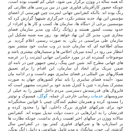
که همه ساله در ووژن برگزار می شود، خیلی کم اهمیت بوده است،
چونکه حضور کارآفرینان فناوری چین در بین بررسی های نظارتی کم
رنگ بوده اند. باآنکه کنفرانس جهانی اینترنت چین فهرستی از اعضای
مؤسس این نهاد جدید منتشر نکرد، خبرگزاری شینهوا گزارش کرد که
موسسین برخی از «بنگاه ها، سازمان ها، کسب و کار ها و افراد» از
حدود بیست کشور هستند و ژوانگ رانگ ون مدیر سازمان فضای
مجازی چین، مدیر کل این نهاد خواهد بود. روز سه شنبه تشکیل این
سازمان طی مراسمی در پکن، به صورت رسمی اعلام گردید. بر
مبنای اطلاعیه ای که سازمان جدید در وب سایت خود منتشر نمود
انتظار می رود در آینده میزبان اجلاس ها و سمینارهای بیشتری باشد و
موضوعات گسترده ای در مورد حکمرانی جهانی اینترنت را در عرصه
های جهانی مطرح کند. شین جین پینگ، رئیس جمهور چین در نامه ای
ضمن تبریک برای ایجاد آن سازمان، این اقدام را برای تعمیق
همکاریهای بین المللی در فضای سایبری مهم دانست و در ادامه بیان
نمود: «آینده فضای سایبری را باید تمام کشورهای جهان به صورت
مشترک بسازند.» چین با کنترل شدید خود بر اینترنت مشهور است که
فایروال های قدرتمندش دسترسی مردم داخل کشور را به خیلی از
سرویسهای
خدمات
رسانی خارجی از جمله،
گوگل
، فیسبوک و توئیتر
را مسدود کرده و همزمان تنظیم کنندگان چینی با قوانین سختگیرانه
خود برای شرکتهای فناوری بزرگ داخلی، آنها را محدود کرده و
قدرتشان را به ابزارهایی در دست دولت تبدیل نموده اند. کنفرانس
سالانه ووژن در سالهای اخیر اهمیت زیادی نداشت، چونکه نظارت ها
بر استارتاپ ها و شرکتهای فناوری کمتر بود. در کنفرانس سال
گذشته، لی جون، بنیانگذار و مدیرعامل شیائومی و دانیل ژانگ یونگ،