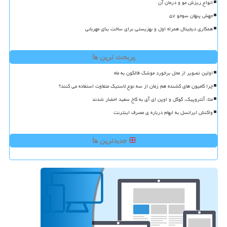
انواع ریزش مو و درمان آن
جهش پنهان سوخو ۵۷
همکاری دیجیتال همراه اول و بهزیستی برای ساخت بنای مهربانی
پربحث ترین ها
اولین تصویر از محل برخورد موشک فالکون به ماه
چرا کامیون های کشنده هم زمان از سه نوع لاستیک متفاوت استفاده می کنند؟
متا، آنتروپیک، گوگل و اوپن ای آی به کاخ سفید احضار شدند
واکنش ایرانسل به ابهام درباره ی مصرف اینترنت
جدیدترین ها