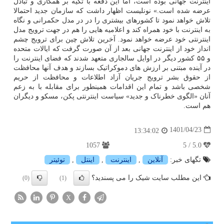
اینترنت جهانی بوده است، اما این دفعه با تکیه بر همکاری و تبادل
عرضه شده است.» نونلیست اظهار داشت که سازمان جدید احتمالا
تلاش خواهد نمود تا کشورهای بیشتری را در در مدل حکمرانی و نگاه
به اینترنت با خود همراه کند و اعلامیه هایی را هم در جهت ترویج مدل
اینترنتی خود عرضه خواهد نمود. آخرین تلاش چین برای ترویج چشم
انداز خود از اینترنت جهانی بعد از آن صورت گرفت که ایالات متحده
و ۵۵ کشور دیگر در اوایل سالجاری متعهد شدند که فضای اینترنت را
در آینده مبتنی بر ارزش های دموکراتیک بسازند و هدف آنها محافظت
از حقوق بشر ترویج جریان آزاد اطلاعات و محافظت از حریم
شخصی باشد و تمام این اقدامات همینطور برای مقابله با به زعم
آنان «الگوی خطرناک و جدید» سیاست اینترنتی پکن، مسکو و دیگران
هم است.
1401/04/23
13:34:02
1057
5.0 / 5
تگهای خبر:
آنلاین
,
اینترنت
,
اینتل
,
توئیتر
این مطلب سایت شیک را می پسندید؟
(0)
(1)
X