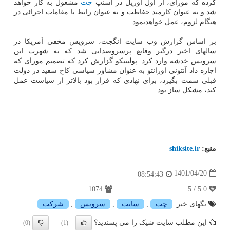
کرده که مورای، از اول آوریل در اسنپ
چت
مشغول به کار خواهد
شد و به عنوان کارمند حفاظت و به عنوان رابط با مقامات اجرائی در
هنگام لزوم، عمل خواهدنمود.
بر اساس گزارش وب سایت انگجت، سرویس مخفی آمریکا در
سالهای اخیر درگیر وقایع پرسروصدایی شد که به شهرت این
سرویس خدشه وارد کرد. پولیتیکو گزارش کرد که تصمیم مورای که
اجازه داد آنتونی اورانتو به عنوان مشاور سیاسی کاخ سفید در دولت
قبلی سمت بگیرد، برای نهادی که قرار بود بالاتر از سیاست عمل
کند، مشکل ساز بود.
منبع:
shiksite.ir
1401/04/20
08:54:43
1074
5.0 / 5
تگهای خبر:
چت
,
سایت
,
سرویس
,
شركت
این مطلب سایت شیک را می پسندید؟
(0)
(1)