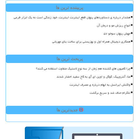
پربیننده ترین ها
هشدار درباره ی دستاوردهای پنهان قطع اینترنت اینترنت، خود زندگی است نه یک ابزار فرعی
انواع ریزش مو و درمان آن
جهش پنهان سوخو ۵۷
همکاری دیجیتال همراه اول و بهزیستی برای ساخت بنای مهربانی
پربحث ترین ها
چرا کامیون های کشنده هم زمان از سه نوع لاستیک متفاوت استفاده می کنند؟
متا، آنتروپیک، گوگل و اوپن ای آی به کاخ سفید احضار شدند
واکنش ایرانسل به ابهام درباره ی مصرف اینترنت
تلگرام حذف شد و سریع برگشت
جدیدترین ها