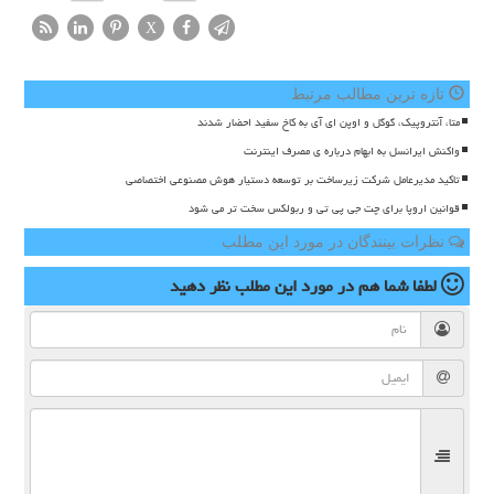
X
تازه ترین مطالب مرتبط
متا، آنتروپیک، گوگل و اوپن ای آی به کاخ سفید احضار شدند
واکنش ایرانسل به ابهام درباره ی مصرف اینترنت
تاکید مدیرعامل شرکت زیرساخت بر توسعه دستیار هوش مصنوعی اختصاصی
قوانین اروپا برای چت جی پی تی و ربولکس سخت تر می شود
نظرات بینندگان در مورد این مطلب
لطفا شما هم
در مورد این مطلب
نظر دهید