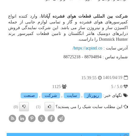
شرکت بین المللی قطعات هوای فشرده آپادانا
، وارد کننده انواع
کمپرسورهای هوای فشرده و گاز و تمامی لوازم جانبی از جمله
اکسیژن ساز و نیتروژن ساز می باشد. این شرکت نمایندگی فروش
درایرهای دومنیک هانتر انگلستان و تامین قطعات کمپرسور برند
Domnick Hunter
را داراست.
آدرس سایت :
https://acpintl.co
/
شماره تماس : 88704894 - 88725218
1401/04/19
15:39:55
1125
5.0 / 5
تگهای خبر:
رپورتاژ
,
سایت
,
شركت
,
صنعت
این مطلب سایت شیک را می پسندید؟
(0)
(1)
X