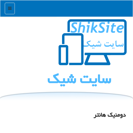
منو
سایت شیك
دومنیک هانتر