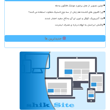
اولین تصویر از محل برخورد موشک فالکون به ماه
چرا کامیون های کشنده هم زمان از سه نوع لاستیک متفاوت استفاده می کنند؟
متا، آنتروپیک، گوگل و اوپن ای آی به کاخ سفید احضار شدند
واکنش ایرانسل به ابهام درباره ی مصرف اینترنت
جدیدترین ها