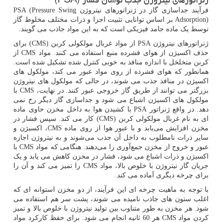
فرآیند جداسازی گاز در ژنراتورهای نیتروژن
PSA (Pressure Swing
Adsorption)
بر اساس توانایی تثبیت اجزا و ذرات مختلف مخلوط گاز
توسط یک ماده جامد فیزیکی است که به این مواد جاذب می گویند.
ژنراتورهای نیتروژن
PSA
از مواد غربال مولکولی کربن (
CMS
) برای
حذف اکسیژن از هوای فشرده منبع استفاده می کنند. مواد
CMS
از
کربن متخلخل با اندازه منافذ به خوبی کنترل شده تشکیل شده است.
همانطور که هوای فشرده از روی مواد عبور می کند، مولکول های
اکسیژن در منافذ جذب می شوند، در حالی که مولکول های نیتروژن
بزرگتر می توانند از طریق گاز خروجی عبور کنند. در نهایت،
CMS
با
مولکول های اکسیژن اشباع می شود و جداسازی گاز دیگر رخ نمی
دهد. در واقع ژنراتور
PSA
با کشیدن هوا به داخل مخزن حاوی ماده
ای به نام غربال مولکولی کربن (
CMS
) کار می کند. سپس فشار در
مخزن افزایش می‌یابد و با عبور هوا از روی ماده
CMS
، اکسیژن و
سایر ذرات نامطلوب به داخل آن جذب می‌شوند و به نیتروژن اجازه
عبور و خروج از مخزن جمع‌آوری را می‌دهند. هنگامی که مواد
CMS
با
اکسیژن و ذرات اشباع می شود، فشار در مخزن کاهش می یابد و یک
جریان گاز نیتروژن با خلوص بالا، مواد
CMS
را تمیز می کند و آن را
برای چرخه دیگری آماده می کند.
با توجه به ماهیت چرخه ای این فرآیند، از دو مخزن استوانه ای که
اغلب ستون های جاذب نامیده می شوند، پشت سر هم استفاده می
شود. هر مخزن به طور متناوب بین تولید نیتروژن با خلوص بالا و تمیز
کردن مواد
CMS
هر 60 ثانیه انجام می شود. برای حفظ کارکرد مواد