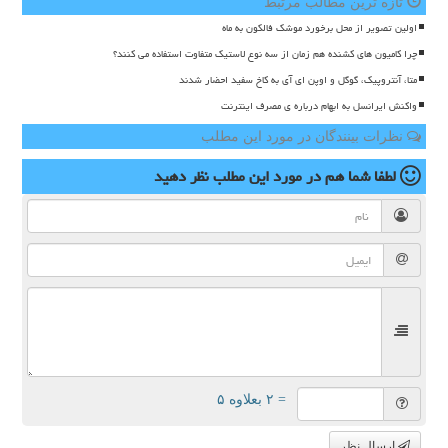
تازه ترین مطالب مرتبط
اولین تصویر از محل برخورد موشک فالکون به ماه
چرا کامیون های کشنده هم زمان از سه نوع لاستیک متفاوت استفاده می کنند؟
متا، آنتروپیک، گوگل و اوپن ای آی به کاخ سفید احضار شدند
واکنش ایرانسل به ابهام درباره ی مصرف اینترنت
نظرات بینندگان در مورد این مطلب
لطفا شما هم
در مورد این مطلب
نظر دهید
= ۲ بعلاوه ۵
ارسال نظر