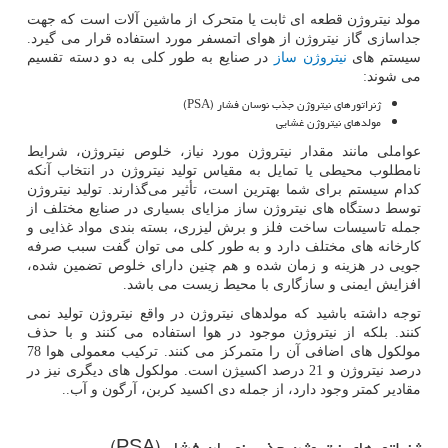
مولد نیتروژن قطعه ای ثابت یا متحرک از ماشین آلات است که جهت
جداسازی گاز نیتروژن از هوای اتمسفر مورد استفاده قرار می گیرد.
سیستم های
نیتروژن ساز
در صنایع به طور کلی به دو دسته تقسیم
می شوند:
ژنراتورهای نیتروژن جذب نوسان فشار (
PSA
)
مولدهای نیتروژن غشایی
عواملی مانند مقدار نیتروژن مورد نیاز، خلوص نیتروژن، شرایط
نامطلوب محیطی یا تمایل به مقیاس تولید نیتروژن در انتخاب آنکه
کدام سیستم برای شما بهترین است، تأثیر می‌گذارند. تولید نیتروژن
توسط دستگاه های نیتروژن ساز مزایای بسیاری در صنایع مختلف از
جمله تاسیسات ساخت فلز و برش لیزری، بسته بندی مواد غذایی و
کارخانه های مختلف دارد و به طور کلی می توان گفت سبب صرفه
جویی در هزینه و زمان شده و هم چنین دارای خلوص تضمین شده،
افزایش ایمنی و سازگاری با محیط زیست می باشد.
توجه داشته باشید که مولدهای نیتروژن در واقع نیتروژن تولید نمی
کنند. بلکه از نیتروژن موجود در هوا استفاده می کنند و با حذف
مولکول های اضافی آن را متمرکز می کنند. ترکیب معمولی هوا 78
درصد نیتروژن و 21 درصد اکسیژن است. مولکول های دیگری نیز در
مقادیر کمتر وجود دارد، از جمله دی اکسید کربن، آرگون و آب..
ژنراتورهای نیتروژن جذب نوسان فشار (
PSA
)