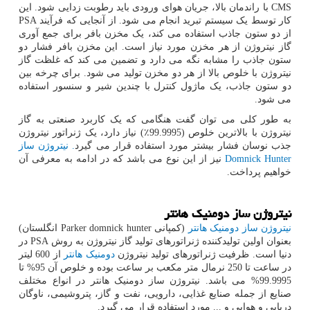
CMS
با راندمان بالا، جریان هوای ورودی باید رطوبت زدایی شود. این
کار توسط یک سیستم تبرید انجام می شود. از آنجایی که فرآیند
PSA
از دو ستون جاذب استفاده می کند، یک مخزن بافر برای جمع آوری
گاز نیتروژن از هر مخزن مورد نیاز است. این مخزن بافر فشار دو
ستون جاذب را مشابه نگه می دارد و تضمین می کند که غلظت گاز
نیتروژن با خلوص بالا از هر دو مخزن تولید می شود. برای چرخه بین
دو ستون جاذب، یک ماژول کنترل با چندین شیر و سنسور استفاده
می شود.
به طور کلی می توان گفت هنگامی که یک کاربرد صنعتی به گاز
نیتروژن با بالاترین خلوص (99.9995٪) نیاز دارد، یک ژنراتور نیتروژن
جذب نوسان فشار بیشتر مورد استفاده قرار می گیرد
. نیتروژن ساز
Domnick Hunter
نیز از این نوع می باشد که در ادامه به معرفی آن
خواهیم پرداخت.
نیتروژن ساز دومنیک هانتر
نیتروژن ساز دومنیک هانتر
(کمپانی
Parker domnick hunter
انگلستان)
بعنوان اولین تولیدکننده ژنراتورهای تولید گاز نیتروژن به روش
PSA
در
دنیا است. ظرفیت ژنراتورهای تولید نیتروژن
دومنیک هانتر
از 600 لیتر
در ساعت تا 250 نرمال متر مکعب بر ساعت بوده و خلوص آن 95% تا
99.9995% می باشد. نیتروژن ساز دومنیک هانتر در انواع مختلف
صنایع از جمله صنایع غذایی، دارویی، نفت و گاز، پتروشیمی، ناوگان
دریایی و هوایی و ... مورد استفاده قرار می گیرد.