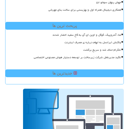
جهش پنهان سوخو ۵۷
همکاری دیجیتال همراه اول و بهزیستی برای ساخت بنای مهربانی
پربحث ترین ها
متا، آنتروپیک، گوگل و اوپن ای آی به کاخ سفید احضار شدند
واکنش ایرانسل به ابهام درباره ی مصرف اینترنت
تلگرام حذف شد و سریع برگشت
تاکید مدیرعامل شرکت زیرساخت بر توسعه دستیار هوش مصنوعی اختصاصی
جدیدترین ها