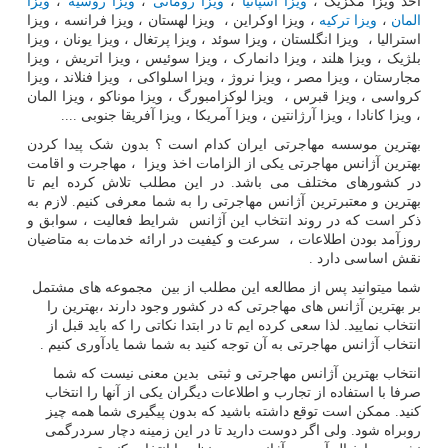
اخذ ویزا مکزیک ،
ویزا اسپانیا
،
ویزا رومانی
،
ویزا روسیه
،
ویزا
المان
،
ویزا ترکیه
، ویزا اوکراین ، ویزا لهستان ، ویزا فرانسه ، ویزا
استرالیا ، ویزا انگلستان ، ویزا سوئد ، ویزا پرتغال ، ویزا یونان ، ویزا
بلژیک ، ویزا هلند ، ویزا دانمارک ، ویزا سوئیس ، ویزا اتریش ، ویزا
مجارستان ، ویزا مصر ، ویزا نروژ ، ویزا اسلواکی ، ویزا فنلاند ، ویزا
کرواسی ، ویزا قبرس ، ویزا لوکزامبورگ ، ویزا موناکو ، ویزا المان
، ویزا کانادا ، ویزا آرژانتین ، ویزا آمریکا ، ویزا آفریقا جنوبی ....
بهترین موسسه مهاجرتی ایران کدام است ؟ بدون شک پیدا کردن
بهترین آژانس مهاجرتی یکی از الزامات اخذ ویزا ، مهاجرت و اقامت
در کشورهای مختلف می باشد. در این مطلب تلاش کرده ایم تا
بهترین و معتبرترین آژانس مهاجرتی را به شما معرفی کنیم. لازم به
ذکر است که در روند انتخاب این آژانس شرایط فعالیت ، سوابق و
روزآمد بودن اطلاعات ، سرعت و کیفیت در ارائه خدمات به متاضیان
نقش اساسی دارد .
شما میتوانید پس از مطالعه این مطلب از بین مجموعه های مشتمل
بر بهترین آژانس های مهاجرتی که در کشور وجود دارند ،بهترین را
انتخاب نمایید. لذا سعی کرده ایم تا در ابتدا نکاتی را که باید قبل از
انتخاب آژانس مهاجرتی به آن توجه کنید به شما شما یادآوری کنیم .
انتخاب بهترین آژانس مهاجرتی و ثبتی بدین معنی نیست که شما
صرفا با استفاده از تجارب و اطلاعات دیگران یکی از آنها را انتخاب
کنید. ممکن است توقع داشته باشید که بدون پیگیری شما همه چیز
روبراه شود. ولی اگر دوست دارید تا در این زمینه دچار سردرگمی