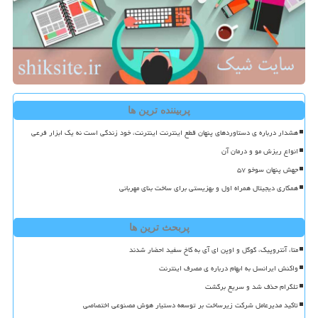
پربیننده ترین ها
هشدار درباره ی دستاوردهای پنهان قطع اینترنت اینترنت، خود زندگی است نه یک ابزار فرعی
انواع ریزش مو و درمان آن
جهش پنهان سوخو ۵۷
همکاری دیجیتال همراه اول و بهزیستی برای ساخت بنای مهربانی
پربحث ترین ها
متا، آنتروپیک، گوگل و اوپن ای آی به کاخ سفید احضار شدند
واکنش ایرانسل به ابهام درباره ی مصرف اینترنت
تلگرام حذف شد و سریع برگشت
تاکید مدیرعامل شرکت زیرساخت بر توسعه دستیار هوش مصنوعی اختصاصی