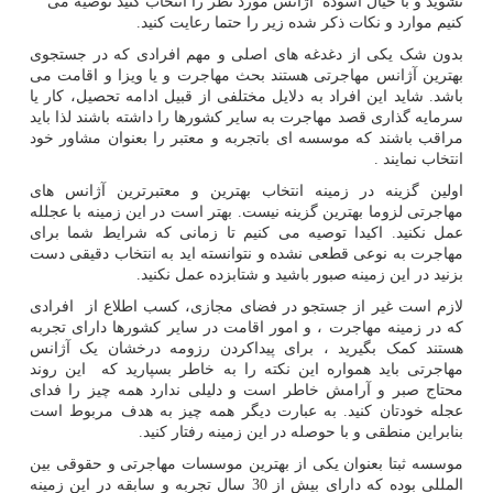
نشوید و با خیال آسوده آژانس مورد نظر را انتخاب کنید توصیه می
کنیم موارد و نکات ذکر شده زیر را حتما رعایت کنید.
بدون شک یکی از دغدغه های اصلی و مهم افرادی که در جستجوی
بهترین آژانس مهاجرتی هستند بحث مهاجرت و یا ویزا و اقامت می
باشد. شاید این افراد به دلایل مختلفی از قبیل ادامه تحصیل، کار یا
سرمایه گذاری قصد مهاجرت به سایر کشورها را داشته باشند لذا باید
مراقب باشند که موسسه ای باتجربه و معتبر را بعنوان مشاور خود
انتخاب نمایند .
اولین گزینه در زمینه انتخاب بهترین و معتبرترین آژانس های
مهاجرتی لزوما بهترین گزینه نیست. بهتر است در این زمینه با عجلله
عمل نکنید. اکیدا توصیه می کنیم تا زمانی که شرایط شما برای
مهاجرت به نوعی قطعی نشده و نتوانسته اید به انتخاب دقیقی دست
بزنید در این زمینه صبور باشید و شتابزده عمل نکنید.
لازم است غیر از جستجو در فضای مجازی، کسب اطلاع از افرادی
که در زمینه مهاجرت ، و امور اقامت در سایر کشورها دارای تجربه
هستند کمک بگیرید ، برای پیداکردن رزومه درخشان یک آژانس
مهاجرتی باید همواره این نکته را به خاطر بسپارید که این روند
محتاج صبر و آرامش خاطر است و دلیلی ندارد همه چیز را فدای
عجله خودتان کنید. به عبارت دیگر همه چیز به هدف مربوط است
بنابراین منطقی و با حوصله در این زمینه رفتار کنید.
موسسه ثبتا بعنوان یکی از بهترین موسسات مهاجرتی و حقوقی بین
المللی بوده که دارای بیش از 30 سال تجربه و سابقه در این زمینه