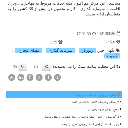
میباشد ، این مرکز هم اکنون کلیه خدمات مربوط به مهاجرت ، ویزا ،
اقامت ، سرمایه گذاری ، کار و تحصیل در بیش از 38 کشور را به
متقاضیان ارائه میدهد .
1401/03/26
17:01:39
1129
5.0 / 5
تگهای خبر:
رپورتاژ
,
سرمایه گذاری
,
فضای مجازی
,
كیفیت
این مطلب سایت شیک را می پسندید؟
(0)
(1)
X
تازه ترین مطالب مرتبط
کارمندان پیامرسان کاکائو اعتصاب می کنند
انواع ریزش مو و درمان آن
درآمد بیش از ۵هزار میلیارد تومان از محل منابع در رابطه با موبایل
روایت اعتماد از زمان احتمالی وصل شدن اینترنت