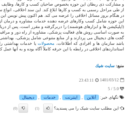
و مشارکت ذی ربطان این حوزه بخصوص صاحبان کسب و کارها، وظایف اخل
از طی مراحل رسمی به کسب و کارها ابلاغ کند. این سند اخلاقی، انواع 
(اپلیکیشن ها و ابزارهای هوشمند) را دربرگرفته و مقرر است، پس از دری
به صورت اساسی روش های فعالیت پزشکی، مشاوره از راه دور و مراقبت روز
گجت های دیجیتال می پردازند و از منابع متنوعی شامل پزشکی، بهداشتی
باشد سازمان ها و افرادی که اطلاعات،
محصولات
یا خدمات بهداشتی را 
استانداردهای اخلاقی در رابطه با این حرفه کاملاً آگاه بوده و به آنها عمل کن
منبع:
سایت شیك
1401/03/12
23:43:11
5.0 / 5
تگهای خبر:
آنلاین
,
اینترنت
,
خدمات
,
دیجیتال
این مطلب سایت شیک را می پسندید؟
(0)
(1)