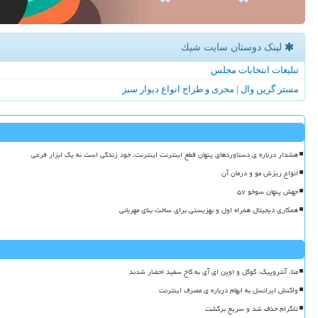
لینک دوستان سایت شیك
تبلیغات انتخابات مجلس
مستر گرین وال | مجری و طراح انواع دیوار سبز
هشدار درباره ی دستاوردهای پنهان قطع اینترنت اینترنت، خود زندگی است نه یک ابزار فرعی
انواع ریزش مو و درمان آن
جهش پنهان سوخو ۵۷
همکاری دیجیتال همراه اول و بهزیستی برای ساخت بنای مهربانی
متا، آنتروپیک، گوگل و اوپن ای آی به کاخ سفید احضار شدند
واکنش ایرانسل به ابهام درباره ی مصرف اینترنت
تلگرام حذف شد و سریع برگشت