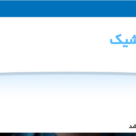
شیك
شد