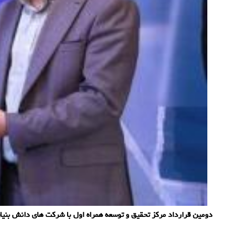
دومین قرارداد مرکز تحقیق و توسعه همراه اول با شرکت های دانش‎ بنیان طراح و سازنده مودم های بومی 5G همزمان با برگزاری نمایشگاه بین المللی فناوری اطلاعات و ارتباطات کیش (کیتکس 2022) به امضا رسید.