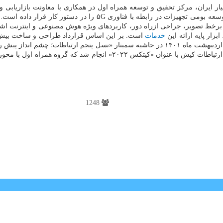
ر ایران، مرکز تحقیق و توسعه همراه اول در همکاری با معاونت بازاریاب
همراهی ستاد اقتصاد دیجیتال معاونت علمی و فناوری ریاست جمهوری، 
ش برخط تصویر، جراحی ازراه دور، کاربردهای ویژه هوش مصنوعی و اینترنت اشیا،
خدمات
شده است که قرارداد اول در انتهای سال ۱۴۰۰ مبادله و قرارداد دوم، ۲۱ اردیبهشت ماه ۱۴۰۱ در ح
سمینار در جریان برگزاری دومین نمایشگاه بین المللی فناوری اطلاعات و ار
1248