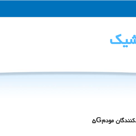
شیك
نندگان مودم۵G