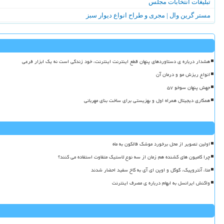
تبلیغات انتخابات مجلس
مستر گرین وال | مجری و طراح انواع دیوار سبز
هشدار درباره ی دستاوردهای پنهان قطع اینترنت اینترنت، خود زندگی است نه یک ابزار فرعی
انواع ریزش مو و درمان آن
جهش پنهان سوخو ۵۷
همکاری دیجیتال همراه اول و بهزیستی برای ساخت بنای مهربانی
اولین تصویر از محل برخورد موشک فالکون به ماه
چرا کامیون های کشنده هم زمان از سه نوع لاستیک متفاوت استفاده می کنند؟
متا، آنتروپیک، گوگل و اوپن ای آی به کاخ سفید احضار شدند
واکنش ایرانسل به ابهام درباره ی مصرف اینترنت