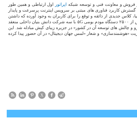
ی و فروش و معاونت فنی و توسعه شبکه
اپراتور
اول ارتباطی و همین طور
توسعه بومی تجهیزات در رابطه با فناوری ۵G را در دستور کار قرار داده است. گسترش کاربرد فناوری های مبتنی بر سرویس اینترنت پرسرعت و پایدار
 کلاس جدیدی از ذائقه و توقع را برای کاربران به وجود آورده که داشتن
است. بر این اساس قرارداد طراحی و ساخت بیش از ۲۵۰۰ دستگاه مودم بومی ۵G با سه شرکت دانش بنیان داخلی منعقد
اشیه سمینار «نسل پنجم ارتباطات؛ چشم انداز پیش رو و چالش های توسعه آن در کشور» در جزیره زیبای کیش مبادله شد. این
تباطات کیش با عنوان «کیتکس ۲۰۲۲» انجام شد که گروه همراه اول با محوریت «هوشمندسازی» و شعار «لمس جهان دیجیتال» در آن حضور پیدا کرده
X