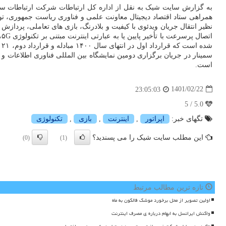
به گزارش سایت شیک به نقل از اداره کل ارتباطات شرکت ارتباطات سیا
نظیر انتقال جریان ویدئوی با کیفیت و بلادرنگ، بازی های تعاملی، پرداز
اتصال پرسرعت با تأخیر پایین یا به عبارتی اینترنت مبتنی بر تکنولوژی ۵G، ابزار پایه ارائه این
است.
1401/02/22
23:05:03
5.0 / 5
تگهای خبر:
اپراتور
,
اینترنت
,
بازی
,
تكنولوژی
این مطلب سایت شیک را می پسندید؟
(0)
(1)
تازه ترین مطالب مرتبط
اولین تصویر از محل برخورد موشک فالکون به ماه
واکنش ایرانسل به ابهام درباره ی مصرف اینترنت