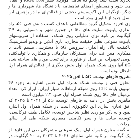
تجاری شبکه نسل پنجم که شامل مواردی نظیر RAN، Core و انتقال
می شود و همینطور امضای تفاهمنامه با دانشگاه ها، شهرداری ها و
دیگر بازیگران این اکوسیستم بخشی از فعالیتهای ما در راهبری این
نسل جدید از فناوری بوده است.
وی افزود: تشکیل گروه مطالعاتی با هدف کسب دانش فنی ۵G، راه
اندازی پایلوت سایت های ۵G در چندین شهر و دستیابی به ۳.۹
گیگابیت بر ثانیه توان عملیاتی روی شبکه، استفاده از سرویسهای
پایلوت متنوعی نظیر حقیقت مجازی، بازی آنلاین و ویدیو استریمینگ
باکیفیت بالا، راه اندازی سرویس ۵G با دسترسی بیسیم ثابت با
همکاری مبین نت برای مشترکان سازمانی و همکاری با تولیدکننده
بومی تجهیزات این نسل از فناوری برای تست مودم های ساخته شده
۵G آنها روی شبکه همراه اول بخش دیگری از فعالیتهای همراه اول
تابحال بوده است.
تشریح فازهای توسعه
G
۵
تا افق
۲۰۲۵
معاون فنی و توسعه شبکه همراه اول ضمن اشاره به وجود ۴۶
میلیون پایانه LTE روی شبکه ارتباطات سیار ایران، ابراز کرد: تعداد
ترمینال های ۵G روی شبکه همراه اول حدود ۲.۳ میلیون است.
طاهری بخش در ادامه به فازهای توسعه ۵G از ۲۰۲۱ تا ۲۰۲۵ که
افق تجاری سازی این تکنولوژی است در شبکه همراه اول اشاره
نمود و به ذکر مواردی نظیر شاخص توسعه، تکامل طیف فرکانسی،
توسعه سایت ها و سیر تکاملی معماری شبکه طی این سالها
پرداخت.
به گفته معاون همراه اول، پیک سرعتی مشترکان طی این فازها از
یک گیگابیت بر ثانیه طی سالهای ۲۰۲۱ تا ۲۰۲۳ به ۲۰ گیگابیت در