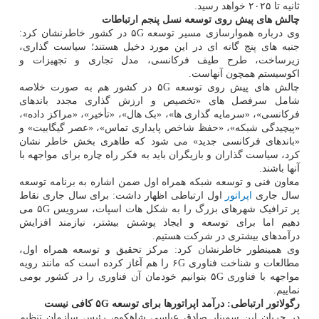
ثانیه تا ۲۰۲۵ خواهد رسید.
چالش های پیش روی توسعه نسل پنجم ارتباطات
وی درباره هموارسازی مسیر توسعه ۵G در کشور خاطرنشان کرد:
جنبه های پنج گانه ای در این مورد دخیل هستند؛ سیاست گذاری،
زیرساخت، طرح طیف فرکانسی، مدل تجاری و تجهیزات و
اکوسیستم همچون آنهاست.
چالش های پیش روی توسعه ۵G در کشور هم به صورت خلاصه
شامل سرفصل های «تخصیص و ارزش گذاری مجدد باندهای
فرکانسی»، «سرمایه گذاری ها»، «بک هال»، «تأخیر»، «مراکز داده»،
«پیچیدگی شبکه»، «حفظ شاخص پایداری تماس»، «عصر گیگابیت» و
«باندهای فرکانسی جدید» می شود که طاهری بخش خاطر نشان
کرد، سیاست گذاران و بازیگران باید به فکر راه چاره برای مواجهه با
آنها باشند.
معاون فنی و توسعه شبکه همراه اول ضمن اشاره به برنامه توسعه
سال جاری
اپراتور
اول ارتباطی اظهار داشت: برای سال جاری نقاط
پر ترافیک شهرهای بزرگ را به شکل هات اسپات، سرویس ۵G می
دهیم اما برای توسعه و ایجاد پوشش بیشتر، نیازمند افزایش
درآمدهای بیشتری در شرکت هستیم.
وی همینطور خاطرنشان کرد: مرکز تحقیق و توسعه همراه اول،
مطالعات و شناخت فناوری ۶G را هم آغاز کرده است که مانند رویه
مواجهه با فناوری ۵G بتوانیم خودمان آن فناوری را در کشور بومی
نماییم.
رگولاتور ارتباطی: درآمد اپراتورها برای توسعه
G
۵
کافی نیست
در جریان این سمینار صادق عباسی شاهکوه، رئیس سازمان تنظیم