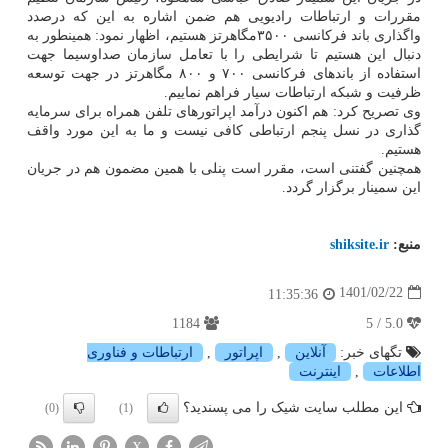
مقررات و ارتباطات رادیویی هم ضمن اشاره به این که درصدد
واگذاری باند فرکانسی ۳۵۰۰مگاهرتز هستیم، اظهار نمود: همینطور به
دنبال این هستیم تا شرایطی را با تعامل سازمان صداوسیما جهت
استفاده از باندهای فرکانسی ۷۰۰ و ۸۰۰ مگاهرتز در جهت توسعه
ظرفیت و شبکه ارتباطات سیار فراهم نماییم.
وی تصریح کرد: هم اکنون درآمد اپراتورهای تلفن همراه برای سرمایه
گذاری در نسل پنجم ارتباطی کافی نیست و ما به این مورد واقف
هستیم.
همچنین گفتنی است، مقرر است پنلی با همین مضمون هم در جریان
این سمینار برگزار گردد.
منبع:
shiksite.ir
1401/02/22
11:35:36
1184
5.0 / 5
تگهای خبر:
آنلاین
,
اپراتور
,
ارتباطات و فناوری
اطلاعات
,
اینترنت
این مطلب سایت شیک را می پسندید؟
(0)
(1)
X