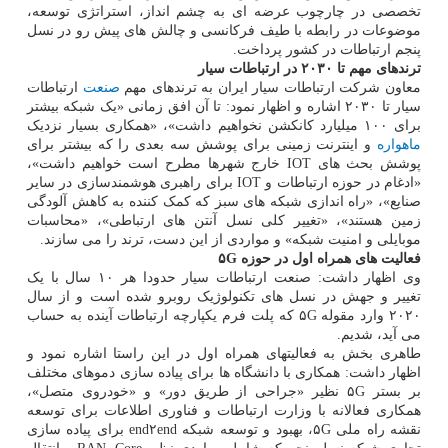
تخصصی در چارچوب عرضه ای به چشم انداز، استراتژی توسعه،
موضوعات در رابطه با طیف فرکانسی و چالش های پیش رو در نسل
پنجم ارتباطات در کشور پرداخت.
ترندهای مهم تا
۲۰۳۰
در ارتباطات سیار
معاون شرکت ارتباطات سیار ایران به ترندهای مهم
صنعت
ارتباطات
سیار تا ۲۰۳۰ اشاره و اظهار نمود: تا آن افق زمانی «یک شبکه بیشتر
برای ۱۰۰ میلیارد کانکشن نخواهیم داشت»، «همکاری بسیار نزدیک
ماهواره
و اینترنت زمینی برای پوشش سه بعدی را که بیشتر برای
پوشش بحث های IOT خارج شهرها مطرح است خواهیم داشت»،
«ادغام در حوزه ارتباطات و IOT برای راهبری هوشمندسازی در سایر
صنایع»، «راه اندازی شبکه های سبز که کمک کننده به کاهش آلودگی
زمین هستند»، «تغییر کلی نسل آنتن های ارتباطی»، «محاسبات
موبایلی و امنیت شبکه» و مواردی از این دست، ترند را می سازند.
فعالیت های همراه اول در حوزه
G
۵
وی اظهار داشت: صنعت ارتباطات سیار حدودا هر ۱۰ سال با یک
تغییر و جهش در نسل های تکنولوژیک روبرو شده است و از سال
۲۰۲۰ وارد مقوله ۵G که پلت فرم یکپارچه ارتباطات آینده به حساب
می آید، شدیم.
طاهری بخش به فعالیتهای همراه اول در این راستا اشاره نمود و
اظهار داشت: همکاری با دانشگاه ها برای پیاده سازی دموهای مختلف
بر بستر ۵G نظیر «جراحی از طریق دور» و «خودروی متصل»،
همکاری فعالانه با وزارت ارتباطات و فناوری اطلاعات برای توسعه
نقشه راه ملی ۵G، بهبود و توسعه شبکه end۲end برای پیاده سازی