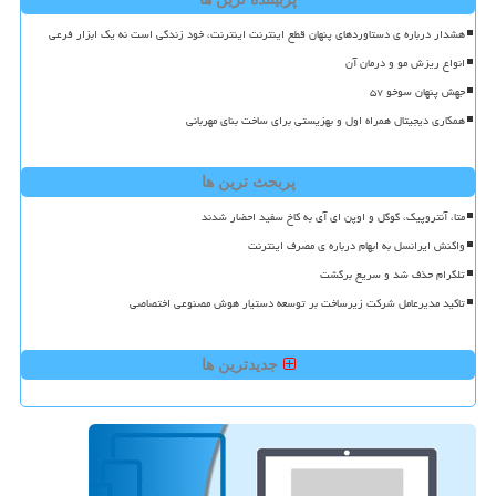
هشدار درباره ی دستاوردهای پنهان قطع اینترنت اینترنت، خود زندگی است نه یک ابزار فرعی
انواع ریزش مو و درمان آن
جهش پنهان سوخو ۵۷
همکاری دیجیتال همراه اول و بهزیستی برای ساخت بنای مهربانی
پربحث ترین ها
متا، آنتروپیک، گوگل و اوپن ای آی به کاخ سفید احضار شدند
واکنش ایرانسل به ابهام درباره ی مصرف اینترنت
تلگرام حذف شد و سریع برگشت
تاکید مدیرعامل شرکت زیرساخت بر توسعه دستیار هوش مصنوعی اختصاصی
جدیدترین ها