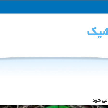
شیك
می شود