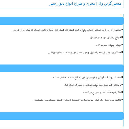
مستر گرین وال | مجری و طراح انواع دیوار سبز
هشدار درباره ی دستاوردهای پنهان قطع اینترنت اینترنت، خود زندگی است نه یک ابزار فرعی
انواع ریزش مو و درمان آن
جهش پنهان سوخو ۵۷
همکاری دیجیتال همراه اول و بهزیستی برای ساخت بنای مهربانی
متا، آنتروپیک، گوگل و اوپن ای آی به کاخ سفید احضار شدند
واکنش ایرانسل به ابهام درباره ی مصرف اینترنت
تلگرام حذف شد و سریع برگشت
تاکید مدیرعامل شرکت زیرساخت بر توسعه دستیار هوش مصنوعی اختصاصی