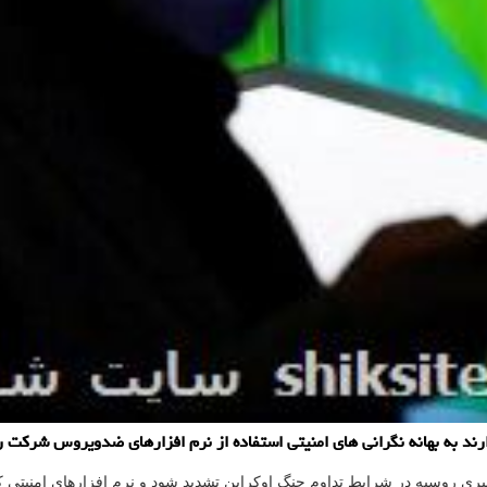
د به بهانه نگرانی های امنیتی استفاده از نرم افزارهای ضدویروس شرکت ر
یبری روسیه در شرایط تداوم جنگ اوکراین تشدید شود و نرم افزارهای امنیتی 