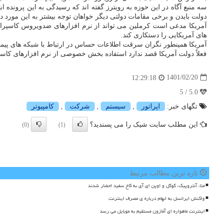
سه منبع آگاه در این حوزه به رویترز گفته اند که رسیدگی به این پرون
دولت بایدن و برخی مقامات دولتی دیگر خواهان توجه بیشتر به این مورد در
آمریکا مدعی است کرملین می تواند از نرم افزارهای ضدویروس کاسپراس
های آمریکایی را دستکاری کند.
آمریکا همینطور نگران سرقت اطلاعات حساس در ارتباط با شبکه های پیمان
فعلاً دولت آمریکا قصد ندارد استفاده بخش خصوصی از نرم افزارهای کاسپ
1401/02/20
12:29:18
5.0 / 5
تگهای خبر:
اپراتور
,
سیستم
,
شركت
,
كامپیوتر
این مطلب سایت شیک را می پسندید؟
(0)
(1)
تازه ترین مطالب مرتبط
متا، آنتروپیک، گوگل و اوپن ای آی به کاخ سفید احضار شدند
واکنش ایرانسل به ابهام درباره ی مصرف اینترنت
اینترنت ماهواره ای آمازون مستقیم به موبایل می رسد