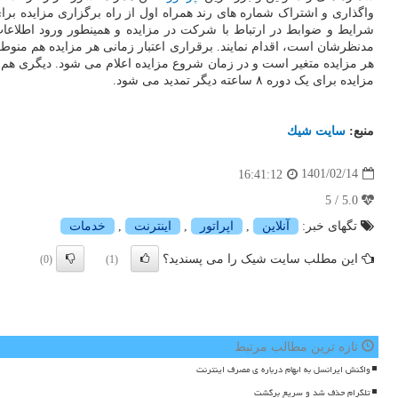
واگذاری و اشتراک شماره های رند همراه اول از راه برگزاری مزایده بر
مدنظرشان است، اقدام نمایند. برقراری اعتبار زمانی هر مزایده هم منوط 
مزایده برای یک دوره ۸ ساعته دیگر تمدید می شود.
منبع:
سایت شیك
1401/02/14
16:41:12
5.0 / 5
تگهای خبر:
آنلاین
,
اپراتور
,
اینترنت
,
خدمات
این مطلب سایت شیک را می پسندید؟
(0)
(1)
تازه ترین مطالب مرتبط
واکنش ایرانسل به ابهام درباره ی مصرف اینترنت
تلگرام حذف شد و سریع برگشت