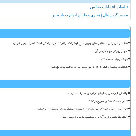
تبلیغات انتخابات مجلس
مستر گرین وال | مجری و طراح انواع دیوار سبز
هشدار درباره ی دستاوردهای پنهان قطع اینترنت اینترنت، خود زندگی است نه یک ابزار فرعی
انواع ریزش مو و درمان آن
جهش پنهان سوخو ۵۷
همکاری دیجیتال همراه اول و بهزیستی برای ساخت بنای مهربانی
واکنش ایرانسل به ابهام درباره ی مصرف اینترنت
تلگرام حذف شد و سریع برگشت
تاکید مدیرعامل شرکت زیرساخت بر توسعه دستیار هوش مصنوعی اختصاصی
اینترنت ماهواره ای آمازون مستقیم به موبایل می رسد