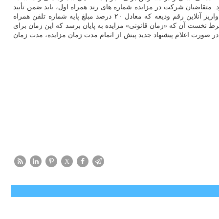
متقاضیان شرکت در مزایده شماره های رند همراه اول، باید ضمن تأیید
شرایط و ضوابط در ارتباط با شرکت در مزایده و همینطور ورود اطلاعات خواسته شده به شکل صحیح و شناسنامه ای در سامانه مذکور، نسبت به واریز آنلاین رقم ودیعه که معادل ۲۰ درصد مبلغ پایه شماره تلفن همراه
شرط نخست آن که «زمان قانونی» مزایده به پایان برسد که این زمان برای
ام می شود. دیگری هم این که از آخرین پیشنهاد قیمت بر روی یک شماره، باید ۸ ساعت گذشته باشد؛ در صورت اعلام پیشنهاد جدید پیش از اتمام مدت زمان مزایده، مدت زمان
X