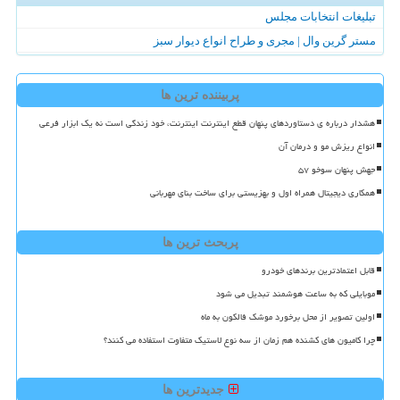
تبلیغات انتخابات مجلس
مستر گرین وال | مجری و طراح انواع دیوار سبز
پربیننده ترین ها
هشدار درباره ی دستاوردهای پنهان قطع اینترنت اینترنت، خود زندگی است نه یک ابزار فرعی
انواع ریزش مو و درمان آن
جهش پنهان سوخو ۵۷
همکاری دیجیتال همراه اول و بهزیستی برای ساخت بنای مهربانی
پربحث ترین ها
قابل اعتمادترین برندهای خودرو
موبایلی که به ساعت هوشمند تبدیل می شود
اولین تصویر از محل برخورد موشک فالکون به ماه
چرا کامیون های کشنده هم زمان از سه نوع لاستیک متفاوت استفاده می کنند؟
جدیدترین ها