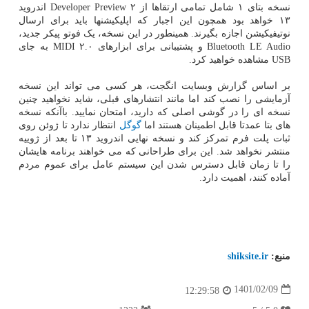
نسخه بتای ۱ شامل تمامی ارتقاها از Developer Preview ۲ اندروید
۱۳ خواهد بود همچون این اجبار که اپلیکیشنها باید برای ارسال
نوتیفیکیشن اجازه بگیرند. همینطور در این نسخه، یک فوتو پیکر جدید،
Bluetooth LE Audio و پشتیبانی برای ابزارهای MIDI ۲.۰ به جای
USB مشاهده خواهید کرد.
بر اساس گزارش وبسایت انگجت، هر کسی می تواند این نسخه
آزمایشی را نصب کند اما مانند انتشارهای قبلی، شاید نخواهید چنین
نسخه ای را در گوشی اصلی که دارید، امتحان نمایید. باآنکه نسخه
های بتا عمدتا قابل اطمینان هستند اما
گوگل
انتظار ندارد تا ژوئن روی
ثبات پلت فرم تمرکز کند و نسخه نهایی اندروید ۱۳ تا بعد از ژوییه
منتشر نخواهد شد. این برای طراحانی که می خواهند برنامه هایشان
را تا زمان قابل دسترس شدن این سیستم عامل برای عموم مردم
آماده کنند، اهمیت دارد.
منبع:
shiksite.ir
1401/02/09
12:29:58