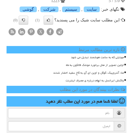
1223
5.0 / 5
تگهای خبر:
سایت
,
سیستم
,
شركت
,
گوشی
این مطلب سایت شیک را می پسندید؟
(0)
(1)
X
تازه ترین مطالب مرتبط
موبایلی که به ساعت هوشمند تبدیل می شود
اولین تصویر از محل برخورد موشک فالکون به ماه
متا، آنتروپیک، گوگل و اوپن ای آی به کاخ سفید احضار شدند
واکنش ایرانسل به ابهام درباره ی مصرف اینترنت
نظرات بینندگان در مورد این مطلب
لطفا شما هم
در مورد این مطلب
نظر دهید