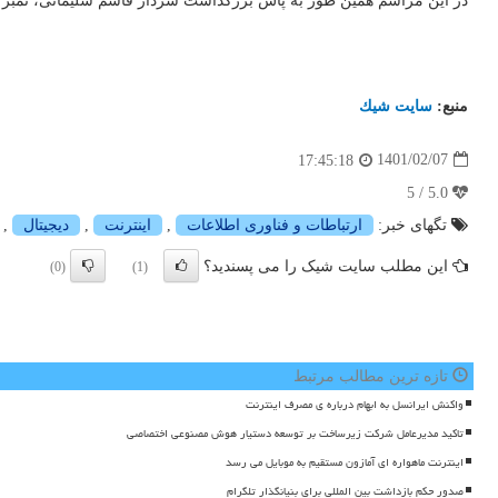
در این مراسم همین طور به پاس بزرگداشت سردار قاسم سلیمانی، تمبر یاد
منبع:
سایت شیك
1401/02/07
17:45:18
5.0 / 5
تگهای خبر:
ارتباطات و فناوری اطلاعات
,
اینترنت
,
دیجیتال
,
این مطلب سایت شیک را می پسندید؟
(0)
(1)
تازه ترین مطالب مرتبط
واکنش ایرانسل به ابهام درباره ی مصرف اینترنت
تاکید مدیرعامل شرکت زیرساخت بر توسعه دستیار هوش مصنوعی اختصاصی
اینترنت ماهواره ای آمازون مستقیم به موبایل می رسد
صدور حکم بازداشت بین المللی برای بنیانگذار تلگرام