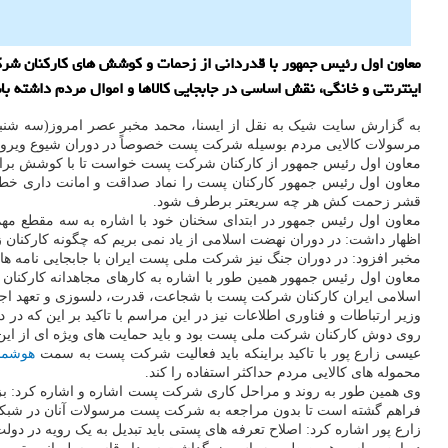
معاون اول رئیس جمهور با قدردانی از زحمات و کوشش های کارکنان شرک
اینترنتی و خانگی، نقش اساسی در جابجایی کالاها و اموال مردم داشته با
به گزارش سایت شیک به نقل از ایسنا، محمد مخبر عصر امروز(سه شنب
مرسولات کالایی مردم بوسیله شرکت پست خصوصاً در دوران شیوع ویروس کر
معاون اول رئیس جمهور از کارکنان شرکت پست خواست تا با کوشش برای ا
معاون اول رئیس جمهور کارکنان پست را نماد صداقت و امانت داری خطاب
قشر زحمت کش هر چه سریعتر برطرف شود.
معاون اول رئیس جمهور در ابتدای سخنان خود با اشاره به سه مقطع م
اظهار داشت: در دوران نهضت اسلامی از یاد نمی بریم که چگونه کارکنان
مخبر افزود: در دوران جنگ نیز شرکت ملی پست ایران با جابجایی نامه های
معاون اول رئیس جمهور همین طور با اشاره به کارهای مجاهدانه کارکن
اسلامی ایران کارکنان شرکت پست با شجاعت، قدرت، دلسوزی و تعهد اجا
وزیر ارتباطات و فناوری اطلاعات نیز در این مراسم با تاکید بر این که 
روی دوش کارکنان شرکت ملی پست بود و باید حمایت های ویژه ای از 
عیسی زارع پور با تاکید براینکه باید فعالیت شرکت پست به سمت
هوشمن
محموله های کالایی مردم حداکثر استفاده را کند.
وی همین طور به روند و مراحل کاری شرکت پست اشاره و اشاره کرد: بزر
فراهم گشته است تا بدون مراجعه به شرکت پست مرسولات آنان در شبکه پس
زارع پور اشاره کرد: اصلاح تعرفه های پستی باید تبدیل به یک رویه در دولت