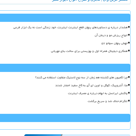
هشدار درباره ی دستاوردهای پنهان قطع اینترنت اینترنت، خود زندگی است نه یک ابزار فرعی
انواع ریزش مو و درمان آن
جهش پنهان سوخو ۵۷
همکاری دیجیتال همراه اول و بهزیستی برای ساخت بنای مهربانی
چرا کامیون های کشنده هم زمان از سه نوع لاستیک متفاوت استفاده می کنند؟
متا، آنتروپیک، گوگل و اوپن ای آی به کاخ سفید احضار شدند
واکنش ایرانسل به ابهام درباره ی مصرف اینترنت
تلگرام حذف شد و سریع برگشت