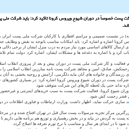
ت پست خصوصاً در دوران شیوع ویروس کرونا تاکید کرد: باید شرکت ملی پ
شد.
ه) در نشست صمیمی و مراسم افطاری با کارکنان شرکت ملی پست ایران به 
ونا اشاره و اشاره کرد: باید امکانات مناسب باتوجه به نقش و وظایف جدید
رسال کالاهای اساسی مورد نیاز مردم به درب منزل ایشان از برخی دلالی ها
 کرد و با اشاره به دغدغه ها و مشکلات ایشان، اشاره کرد: دولت تمام تلاش
هم فعالیت و کار شرکت ملی پست در دوران پیش و بعد از پیروزی انقلاب 
 زحمتکش، صادق، امین و مجاهد شرکت پست نامه مبارزین انقلاب اسلامی را ب
 رزمندگان و خانواده های آنان مایه دلگرمی، آرامش و روحیه بخشی به آنان بو
ان شرکت پست در دوران شیوع ویروس کرونا اشاره کرد: در بسیاری کشورهای 
زه نداند حتی یک لحظه کارهای این شرکت متوقف شود.
در دوران شیوع کرونا، فعالیت شرکت پست به سبب خریدهای اینترنتی و غیرحضوری 
این قشر زحمت کش شود.
د
سازی حرکت نماید، اظهار داشت: وزارت ارتباطات و فناوری اطلاعات در دول
گترین مرکز تجزیه مرسولات پست سال قبل در تهران افتتاح شده و در مرحله ق
ت به گردش در بیاید و در بخش رهسپاری و توزیع هم برنامه هایی داریم تا 
 شود تا در ابتدای هر سال و متناسب با نرخ تورم تعرفه ها اصلاح گردد.