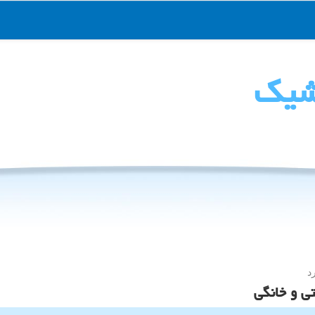
شیك
د
ی و خانگی