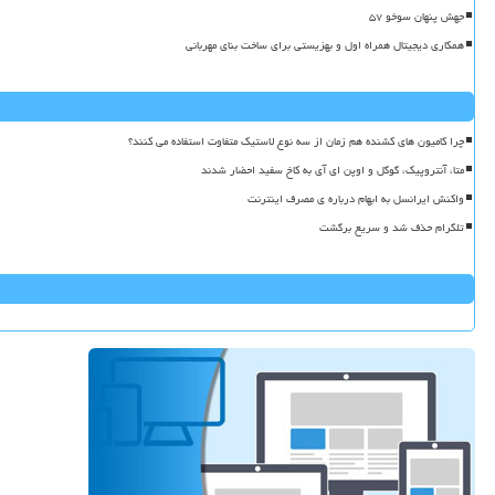
جهش پنهان سوخو ۵۷
همکاری دیجیتال همراه اول و بهزیستی برای ساخت بنای مهربانی
چرا کامیون های کشنده هم زمان از سه نوع لاستیک متفاوت استفاده می کنند؟
متا، آنتروپیک، گوگل و اوپن ای آی به کاخ سفید احضار شدند
واکنش ایرانسل به ابهام درباره ی مصرف اینترنت
تلگرام حذف شد و سریع برگشت