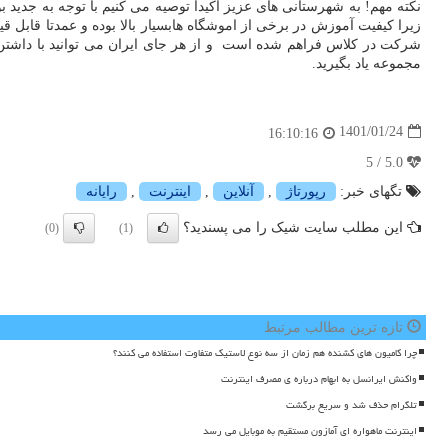
نکته مهم! به شهرستانی های عزیز اکیدا توصیه می کنیم با توجه به جدید 
زیرا کیفیت آموزش در برخی از اموشگاه هابسیار بالا بوده و عمدتا قابل
شرکت در کلاس فراهم شده است و از هر جای ایران می توانید با داشتن این
مجموعه یاد بگیرید.
1401/01/24
16:10:16
5.0 / 5
تگهای خبر:
رپورتاژ
,
آنلاین
,
اینترنت
,
رایانه
این مطلب سایت شیک را می پسندید؟
(0)
(1)
تازه ترین مطالب مرتبط
چرا کامیون های کشنده هم زمان از سه نوع لاستیک متفاوت استفاده می کنند؟
واکنش ایرانسل به ابهام درباره ی مصرف اینترنت
تلگرام حذف شد و سریع برگشت
اینترنت ماهواره ای آمازون مستقیم به موبایل می رسد