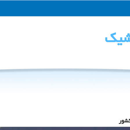
شیك
کشور