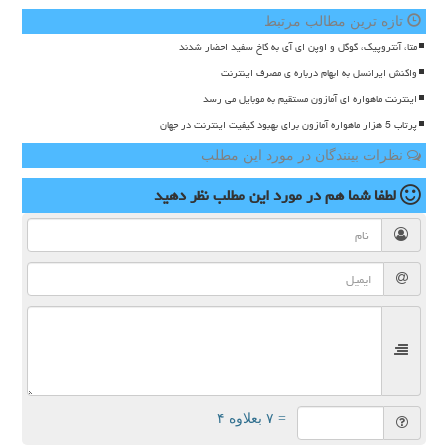
تازه ترین مطالب مرتبط
متا، آنتروپیک، گوگل و اوپن ای آی به کاخ سفید احضار شدند
واکنش ایرانسل به ابهام درباره ی مصرف اینترنت
اینترنت ماهواره ای آمازون مستقیم به موبایل می رسد
پرتاب 5 هزار ماهواره آمازون برای بهبود کیفیت اینترنت در جهان
نظرات بینندگان در مورد این مطلب
لطفا شما هم
در مورد این مطلب
نظر دهید
= ۷ بعلاوه ۴