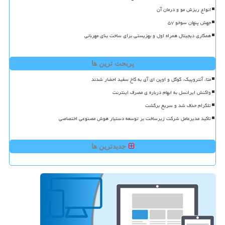
انواع ریزش مو و درمان آن
جهش پنهان سوخو ۵۷
همکاری دیجیتال همراه اول و بهزیستی برای ساخت بنای مهربانی
پربحث ترین ها
متا، آنتروپیک، گوگل و اوپن ای آی به کاخ سفید احضار شدند
واکنش ایرانسل به ابهام درباره ی مصرف اینترنت
تلگرام حذف شد و سریع برگشت
تاکید مدیرعامل شرکت زیرساخت بر توسعه دستیار هوش مصنوعی اختصاصی
جدیدترین ها