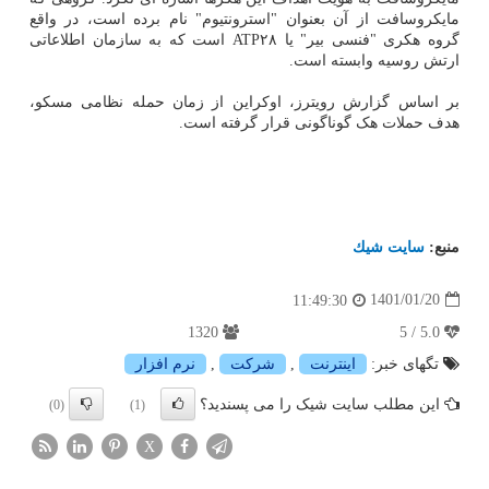
مایکروسافت از آن بعنوان "استرونتیوم" نام برده است، در واقع
گروه هکری "فنسی بیر" یا ATP۲۸ است که به سازمان اطلاعاتی
ارتش روسیه وابسته است.
بر اساس گزارش رویترز، اوکراین از زمان حمله نظامی مسکو،
هدف حملات هک گوناگونی قرار گرفته است.
منبع:
سایت شیك
1401/01/20
11:49:30
1320
5.0 / 5
تگهای خبر:
اینترنت
,
شركت
,
نرم افزار
این مطلب سایت شیک را می پسندید؟
(0)
(1)
X