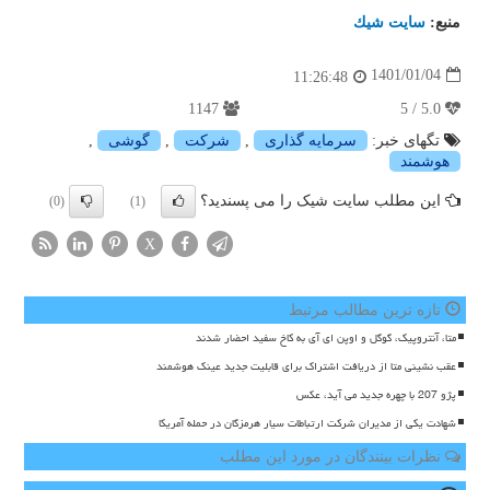
منبع:
سایت شیك
1401/01/04
11:26:48
1147
5.0 / 5
تگهای خبر:
سرمایه گذاری
,
شركت
,
گوشی
,
هوشمند
این مطلب سایت شیک را می پسندید؟
(0)
(1)
X
تازه ترین مطالب مرتبط
متا، آنتروپیک، گوگل و اوپن ای آی به کاخ سفید احضار شدند
عقب نشینی متا از دریافت اشتراک برای قابلیت جدید عینک هوشمند
پژو 207 با چهره جدید می آید، عکس
شهادت یکی از مدیران شرکت ارتباطات سیار هرمزگان در حمله آمریکا
نظرات بینندگان در مورد این مطلب