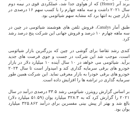
برند آنر (Honor) که از هواوی جدا شد، عملکردی قوی در نیمه دوم
سال ۲۰۲۱ داشت و سه ماهه چهارم را با کسب سهم ۱۶ درصدی در
بازار چین به انتها برد که مشابه سهم شیائومی بود.
طبق آمار Canalys، فروش تلفن های هوشمند شیائومی در چین در
سه ماهه چهارم ۱۰ درصد و فروش جهانی این شرکت پنج درصد رشد
کرد.
کندی رشد تقاضا برای گوشی در چین که بزرگترین بازار شیائومی
است، موجب شد این شرکت در جست و جوی فرصت های جدید
برآید. شیائومی می خواهد در ۱۰ سال آینده ۱۰ میلیارد دلار در بازار
خودرو های برقی سرمایه گذاری کند و امیدوار است تا سال ۲۰۲۴
خودرو های برقی خودرا به بازار معرفی نماید. این شرکت همین طور
سرمایه گذاری در تراشه ها را افزایش داده است.
بر اساس گزارش رویترز، شیائومی رشد ۳۳.۵ درصدی درآمد در سال
۲۰۲۱ را گزارش کرد که به ۳۲۸.۳ میلیارد یوان (۵۱.۵۹ میلیارد دلار)
بالغ شد و بهتر از پیش بینی مفسرین برای درآمد ۳۲۵.۸۶۲ میلیارد
یوان بود.