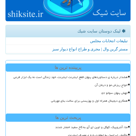
لینک دوستان سایت شیك
تبلیغات انتخابات مجلس
مستر گرین وال | مجری و طراح انواع دیوار سبز
پربیننده ترین ها
هشدار درباره ی دستاوردهای پنهان قطع اینترنت اینترنت، خود زندگی است نه یک ابزار فرعی
انواع ریزش مو و درمان آن
جهش پنهان سوخو ۵۷
همکاری دیجیتال همراه اول و بهزیستی برای ساخت بنای مهربانی
پربحث ترین ها
متا، آنتروپیک، گوگل و اوپن ای آی به کاخ سفید احضار شدند
واکنش ایرانسل به ابهام درباره ی مصرف اینترنت