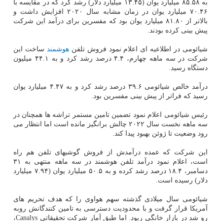
به ۸۵.۵۸ میلیارد یوان (۱۳.۴۵ میلیارد دلار) رشد کرد که در مقایسه با
۷۰.۴۶ میلیارد یوان در زمان مشابه سال ۲۰۲۰ افزایش داشت و
بالاتر از ۸۱.۸۰ میلیارد یوان بود که مفسرین برای درآمد این شرکت
پیش بینی کرده بودند.
شیائومی در اطلاعیه ای اعلام نمود فروش تلفن
هوشمند
ساخت این
شرکت در سه ماهه چهارم، ۴.۴ درصد رشد کرد و به ۴۴.۱ میلیون
دستگاه رسید.
درآمد خالص شیائومی ۳۹.۶ درصد رشد کرد و به ۴.۴۷ میلیارد یوان
رسید که فراتر از پیش بینی مفسرین بود.
رئیس شیائومی اعلام نمود تضمین تامین مستمر تراشه ها همچنان در
سه ماهه نخست سال ۲۰۲۲ چالش برانگیز مانده است اما انتظار می
رود وضعیت تا ژوئن بهبود پیدا کند.
این شرکت که عمده درآمدش از فروش گوشیهای تلفن هم راه
است، اعلام نمود درآمد تلفن هوشمند در سه ماهه منتهی به ۳۱
دسامبر، ۱۸.۴ درصد رشد کرده و به ۵۰.۵ میلیارد یوان (۷.۹۴ میلیارد
دلار) رسیده است.
شیائومی سال میلادی گذشته سهم هواوی را که هدف تحریم های
آمریکا قرار گرفت و با محدودیت دسترسی به تامین کنندگانش روبه
رو شد در بازار خانگی ربود. اما طبق آمار شرکت تحقیقاتی Canalys،