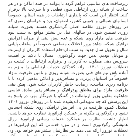
زیرساخت های مناسبی فراهم گردد تا بتوانند در همه اماکن و در هر
ساعت از شبانه روز، ارتباطی بدون قطعی و با سرعت بالا برقرار
کنند. انتظار این است که پایداری ارتباطات در همه استانها خصوصاً
استانهای شمالی و جنوبی کشور، اصفهان، یزد و خراسان رضوی که
در روزهای نوروز مقاصد اصلی گردشگری هستند بصورت شبانه
روزی تضمین شود. در سالهای قبل در بیشتر مواقع به سبب نبود
ظرفیت های مازاد روی شبکه و عدم پیش بینی از میزان افزایش
ترافیک شبکه، شاهد بروز اختلالات مقطعی خصوصاً در ساعات پایانی
سال و تحویل سال جدید، به سبب ازدحام استفاده کاربران از اینترنت
و موبایل بودیم. بدین جهت رگولاتوری امسال با تاکید بر اهمیت
سرویس دهی مطلوب به کاربران و برقراری ارتباطات با کیفیت در
تعطیلات نوروز ۱۴۰۱، ارائه کنندگان خدمات ارتباطی را ملزم به
آماده باش تیم های فنی بصورت شبانه روزی و تامین ظرفیت مازاد
خصوصاً در استانهای پرتردد و مسافرپذیر و اماکن مذهبی کرده تا با
برنامه ریزی مناسب، رضایت خاطر کاربران جلب شود.
پیش بینی
ظرفیت مازاد برای مناطق پرترافیک و مسافر پذیر
صادق عباسی
شاهکوه معاون وزیر ارتباطات در گفتگو با خبرنگار مهر، در پاسخ به
این پرسش که چه تمهیداتی اندیشیده شده تا در روزهای نوروز ۱۴۰۱
مشکل کمبود ظرفیت در پی افزایش ترافیک، روی شبکه احساس
نشود و رگولاتوری چگونه بر عملکرد اپراتورها نظارت خواهد داشت،
اظهار داشت: نظارت بر عملکرد خدمات رسانی اپراتورها روال
همیشگی رگولاتوری است و در مورد خدماتی که این اپراتورها در
تعطیلات نوروز ارائه می دهند نیز نظارتمان بیشتر هم خواهد بود. وی