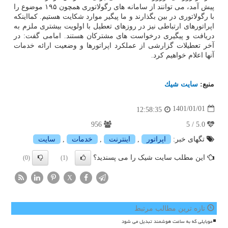
پیش آمد، می توانند از سامانه های رگولاتوری همچون ۱۹۵ موضوع را
با رگولاتوری در بین بگذارند و ما پیگیر موارد شکایت هستیم. کمااینکه
اپراتورهای ارتباطی نیز در روزهای تعطیل با اولویت بیشتری ملزم به
دریافت و پیگیری درخواست های مشترکان هستند. امامی گفت: در
آخر تعطیلات گزارشی از عملکرد اپراتورها و وضعیت ارائه خدمات
آنها اعلام خواهیم کرد.
منبع:
سایت شیك
1401/01/01
12:58:35
956
5.0 / 5
تگهای خبر:
اپراتور
,
اینترنت
,
خدمات
,
سایت
این مطلب سایت شیک را می پسندید؟
(0)
(1)
X
تازه ترین مطالب مرتبط
موبایلی که به ساعت هوشمند تبدیل می شود