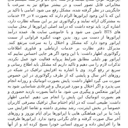
مخابراتی قابل تصور است و در بیشتر مواقع نیز به سرعت با
جایگزینی در نظر گرفته شده، مشکل رفع می شود. امامی با تاکید بر
این که با این وجود اپراتورها الزام دارند که بصورت ۷ در ۲۴ خدمات
به مشترکان ارائه نمایند و رگولاتوری نیز بر این مساله نظارت دارد،
اشاره کرد: باید توجه داشت که درآمد اصلی اپراتورها از محل سایت
های BTS تامین می شود و با خاموشی سایت ها، عمده درآمد
اپراتورها از دست می رود. بدین جهت انگیزه فراوانی از سمت
اپراتور وجود دارد که مشکل و اختلال را به سرعت مرتفع کنند.
مدیرکل دفتر نظارت بر خدمات ارتباطی و فناوری اطلاعات
رگولاتوری اظهار داشت: با این وجود اگر هر جایی احساس نماییم که
اپراتور بهر دلیلی مطابق شرایط پروانه فعالیت خود عمل نکرده،
تذکرات لازم را می دهیم و تاکید داریم که مشکل باید اطلاع رسانی و
سریع تر رفع گردد. وی با اشاره به افزایش ترافیک در شبکه در
روزهای آخر سال و پایشی که از طرف رگولاتوری در این خصوص
صورت می گیرد اظهار داشت: پایش بصورت اتوماتیک و روزانه انجام
می پذیرد و اگر اختلال و مورد غیرنرمال و غیرعادی شناسایی شود به
اپراتور منعکس و پیگیری می شود. ما دائماً بصورت بازدید حضوری و
هم بصورت اتوماتیک این پایش را انجام می دهیم. امامی اظهار
داشت: طبیعی است که در ایام اختتام سال ترافیک مصرفی کاربران
خصوصاً در بخش اینترنت، رشد بیشتری داشته و تقاضا افزایش می
یابد؛ بنا بر این هماهنگی هایی با اپراتورها برای ایام نوروز و روزهای
آخر سال صورت گرفته و جای نگرانی وجود ندارد. اپراتورها ظرفیت
ها را افزایش داده و نیروی انسانی خودرا بسیج کرده اند و از آنها