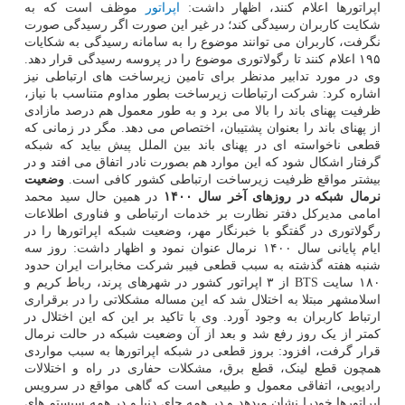
اپراتورها اعلام کنند، اظهار داشت:
اپراتور
موظف است که به
شکایت کاربران رسیدگی کند؛ در غیر این صورت اگر رسیدگی صورت
نگرفت، کاربران می توانند موضوع را به سامانه رسیدگی به شکایات
۱۹۵ اعلام کنند تا رگولاتوری موضوع را در پروسه رسیدگی قرار دهد.
وی در مورد تدابیر مدنظر برای تامین زیرساخت های ارتباطی نیز
اشاره کرد: شرکت ارتباطات زیرساخت بطور مداوم متناسب با نیاز،
ظرفیت پهنای باند را بالا می برد و به طور معمول هم درصد مازادی
از پهنای باند را بعنوان پشتیبان، اختصاص می دهد. مگر در زمانی که
قطعی ناخواسته ای در پهنای باند بین الملل پیش بیاید که شبکه
گرفتار اشکال شود که این موارد هم بصورت نادر اتفاق می افتد و در
بیشتر مواقع ظرفیت زیرساخت ارتباطی کشور کافی است.
وضعیت
نرمال شبکه در روزهای آخر سال ۱۴۰۰
در همین حال سید محمد
امامی مدیرکل دفتر نظارت بر خدمات ارتباطی و فناوری اطلاعات
رگولاتوری در گفتگو با خبرنگار مهر، وضعیت شبکه اپراتورها را در
ایام پایانی سال ۱۴۰۰ نرمال عنوان نمود و اظهار داشت: روز سه
شنبه هفته گذشته به سبب قطعی فیبر شرکت مخابرات ایران حدود
۱۸۰ سایت BTS از ۳ اپراتور کشور در شهرهای پرند، رباط کریم و
اسلامشهر مبتلا به اختلال شد که این مساله مشکلاتی را در برقراری
ارتباط کاربران به وجود آورد. وی با تاکید بر این که این اختلال در
کمتر از یک روز رفع شد و بعد از آن وضعیت شبکه در حالت نرمال
قرار گرفت، افزود: بروز قطعی در شبکه اپراتورها به سبب مواردی
همچون قطع لینک، قطع برق، مشکلات حفاری در راه و اختلالات
رادیویی، اتفاقی معمول و طبیعی است که گاهی مواقع در سرویس
اپراتورها خودرا نشان میدهد و در همه جای دنیا و در همه سیستم های