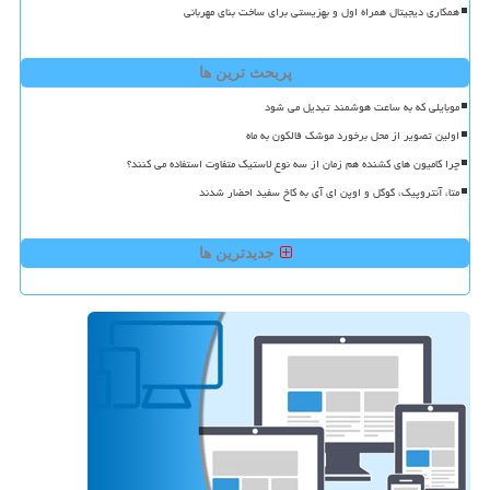
همکاری دیجیتال همراه اول و بهزیستی برای ساخت بنای مهربانی
پربحث ترین ها
موبایلی که به ساعت هوشمند تبدیل می شود
اولین تصویر از محل برخورد موشک فالکون به ماه
چرا کامیون های کشنده هم زمان از سه نوع لاستیک متفاوت استفاده می کنند؟
متا، آنتروپیک، گوگل و اوپن ای آی به کاخ سفید احضار شدند
جدیدترین ها