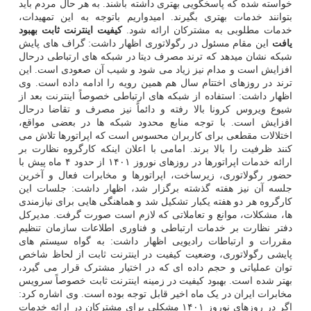
خواسته شده که پاسخگویی بهتری داشته باشند. به هر حال مردم باید
بتوانند خدمات بهتری بگیرند. امیدواریم باتوجه به این تمهیدات،
خدمات مطلوبی به مشترکان ارائه شود.
کیفیت اینترنت ثابت بهبود
یافت
این مقام مسئول در رگولاتوری اظهار داشت: گراف های پایش
شبکه نشان میدهد که ترند مصرف دیتا در شبکه های ارتباطی درحال
افزایش است و مدام نیز زیاد می شود و شیب آن صعودی است. این
ترند در روزهای اختتام سال هم همین رویه را ادامه داده است. وی
اظهار داشت: استفاده از شبکه های ارتباطی خصوصاً اینترنت بعد از
شیوع ویروس کرونا بالا رفته و دائماً نیز مصرف و تقاضا درحال
افزایش است. با توجه منابع محدود شبکه ها در بعضی مواقع،
اختلالات مقطعی برای کاربران محسوس است که اپراتورها تلاش می
کنند ظرفیت را بالا برند. امامی با اعلان اینکه کارگروه نظارت بر
ارائه خدمات اپراتورها در روزهای نوروز ۱۴۰۱ از حدود ۴ ماه پیش با
حضور رگولاتوری، زیرساخت، اپراتورها و مخابرات فعال و آخرین
جلسه آن نیز هفته گذشته برگزار شد، اظهار داشت: جلسات این
کارگروه هر دو هفته یکبار تشکیل شد و هماهنگی هایی برای نیازمندی
ها، مشکلات، موانع و تعاملاتی که لازم است صورت گرفت. مدیرکل
دفتر نظارت بر خدمات ارتباطی و فناوری اطلاعات سازمان تنظیم
مقررات و ارتباطات رادیویی اظهار داشت: به گواه سیستم های
پایشی رگولاتوری، وضعیت کیفیت در اینترنت ثابت از لحاظ شاخص
توان عملیاتی و حجم داده ای که در اختیار مشترک قرار می گیرد،
بهتر شده است. بهبود کیفیت در زمینه اینترنت ثابت خصوصاً سرویس
مخابرات ایران در یک ماه اخیر قابل توجه بوده است. وی اشاره کرد:
اگر در روزهای نوروز ۱۴۰۱ مشکلی برای مشترکان در ارائه خدمات