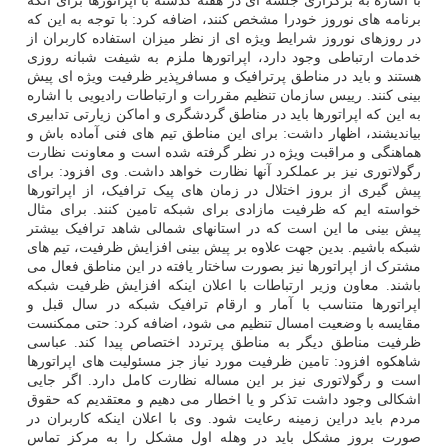
با اشاره به برگزاری جلسه ای در هفته گذشته با اپراتورها برای آنکه
برنامه های نوروز خودرا مشخص کنند، اضافه کرد: با توجه به این که
در روزهای نوروز شرایط ویژه ای از نظر میزان استفاده کاربران از
خدمات ارتباطی وجود دارد، اپراتورها ملزم به شیفت شبانه روزی
هستند و باید در مناطق پرترافیک و مسافرپذیر ظرفیت ویژه ای پیش
بینی کنند. رییس سازمان تنظیم مقررات و ارتباطات رادیویی با اشاره
به این که اپراتورها باید در مناطق گردشگری و اماکن زیارتی تدابیری
بیاندیشند، اظهار داشت: برای این مناطق تیم های فنی آماده باش و
هماهنگی و مراقبت ویژه در نظر گرفته شده است و معاونت نظارت
رگولاتوری نیز بر عملکرد آنها نظارت خواهد داشت. وی افزود: برای
پیش گیری از بروز اختلال در زمان های پیک ترافیک، از اپراتورها
خواسته ایم که ظرفیت مازادی برای شبکه تامین کنند. برای مثال
پیش بینی ما این است که در استانهای شمالی شاهد ترافیک بیشتر
شبکه باشیم. بدین جهت علاوه بر پیش بینی افزایش ظرفیت، تیم های
مشترک از اپراتورها نیز بصورت ساختار یافته در این مناطق فعال می
باشند. معاون وزیر ارتباطات با اعلان اینکه افزایش ظرفیت شبکه
اپراتورها متناسب با آمار و ارقام ترافیک شبکه در سال قبل و
مقایسه با وضعیت امسال تنظیم می شود، اضافه کرد: حتی ممکنست
ظرفیت مناطق دیگر به مناطق پرتردد اختصاص پیدا کند. عباسی
شاهکوه افزود: تامین ظرفیت مورد نیاز جز مسئولیت های اپراتورها
است و رگولاتوری نیز بر این مساله نظارت کامل دارد. اگر جایی
اشکالی وجود داشت تذکر و یا اخطار می دهیم و معتقدیم که حقوق
مردم باید دراین زمینه رعایت شود. وی با اعلان اینکه کاربران در
صورت بروز مشکل باید در وهله اول مشکل را به مرکز تماس