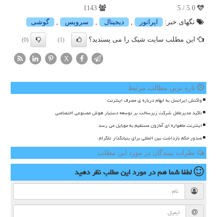
1143
5.0 / 5
تگهای خبر:
اپراتور
,
دیجیتال
,
سرویس
,
گوشی
این مطلب سایت شیک را می پسندید؟
(0)
(1)
X
تازه ترین مطالب مرتبط
واکنش ایرانسل به ابهام درباره ی مصرف اینترنت
تاکید مدیرعامل شرکت زیرساخت بر توسعه دستیار هوش مصنوعی اختصاصی
اینترنت ماهواره ای آمازون مستقیم به موبایل می رسد
صدور حکم بازداشت بین المللی برای بنیانگذار تلگرام
نظرات بینندگان در مورد این مطلب
لطفا شما هم
در مورد این مطلب
نظر دهید