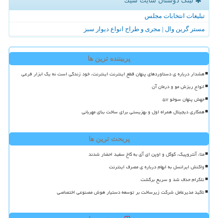
لینک دوستان سایت شیك
تبلیغات انتخابات مجلس
مستر گرین وال | مجری و طراح انواع دیوار سبز
پربیننده ترین ها
هشدار درباره ی دستاوردهای پنهان قطع اینترنت اینترنت، خود زندگی است نه یک ابزار فرعی
انواع ریزش مو و درمان آن
جهش پنهان سوخو ۵۷
همکاری دیجیتال همراه اول و بهزیستی برای ساخت بنای مهربانی
پربحث ترین ها
متا، آنتروپیک، گوگل و اوپن ای آی به کاخ سفید احضار شدند
واکنش ایرانسل به ابهام درباره ی مصرف اینترنت
تلگرام حذف شد و سریع برگشت
تاکید مدیرعامل شرکت زیرساخت بر توسعه دستیار هوش مصنوعی اختصاصی