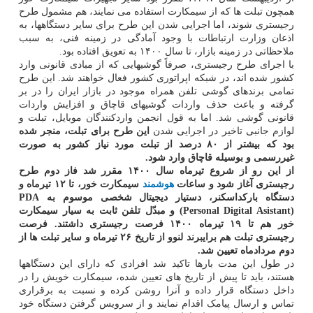
همچون تبلت ها که از سیمکارت استفاده می نمایند، هم مشمول طرح
رجیستری شوند، اما اجرایی شدن این طرح برای سایر دستگاهها، به
اذعان وزارت ارتباطات با وجود آمادگی در زمینه فنی، به سبب
ملاحظاتی در زمینه بازار، تا سال ۱۴۰۰ به تعویق افتاده بود.
با اجرای طرح رجیستری، صرفاً گوشیهایی که از مبادی قانونی وارد
کشور شده اند، در شبکه اپراتوری کشور فعال خواهند شد. این طرح
تمامی برندهای گوشی تلفن همراه موجود در بازار ایران را در بر
گرفته و باعث حذف واردات گوشیهای قاچاق و افزایش واردات
قانونی گوشی شد. اما به قول انجمن واردکنندگان موبایل، تبلت و
لوازم جانبی تاخیر در اجرایی شدن
این طرح برای تبلت، منجر شده
بود که بیشتر از ۸۰ درصد از تبلت مورد نیاز کشور به صورت
غیررسمی و بوسیله قاچاق وارد شود.
از این رو از شروع تیرماه سال ۱۴۰۰ مقرر شد فاز دوم طرح
رجیستری آغاز شود و ساعات
هوشمند
سیمکارت خور، تا ۱۲ تیرماه و
دستگاه بارکداسکنر، دستیار دیجیتال شخصی موسوم به PDA
(Personal Digital Asistant) و مبدّل تلفن ثابت به سیار سیمکارت
خور هم تا ۱۹ تیرماه ۱۴۰۰ فرصت رجیستری داشتند. فرصت
رجیستری تبلت هم برایبرند لنوو از تاریخ ۲۶ تیرماه و سایر تبلت ها از
دوم مردادماه تعیین شد.
در طول این مدت بارها تاکید شد افرادی که دارای این دستگاهها
هستند، باید تا پیش از تاریخ های تعیین شده، سیمکارت خویش را در
داخل دستگاه قرار داده و آنرا روشن کرده و نسبت به برقراری
تماس و ارسال پیامک اقدام نمایند و از سرویس گرفتن دستگاه خود