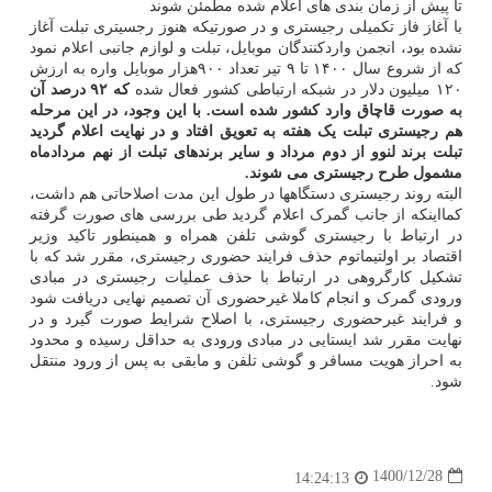
تا پیش از زمان بندی های اعلام شده مطمئن شوند
با آغاز فاز تکمیلی رجیستری و در صورتیکه هنوز رجسیتری تبلت آغاز
نشده بود، انجمن واردکنندگان موبایل، تبلت و لوازم جانبی اعلام نمود
که از شروع سال ۱۴۰۰ تا ۹ تیر تعداد ۹۰۰هزار موبایل واره به ارزش
۱۲۰ میلیون دلار در شبکه ارتباطی کشور فعال شده
که ۹۲ درصد آن
به صورت قاچاق وارد کشور شده است. با این وجود، در این مرحله
هم رجیستری تبلت یک هفته به تعویق افتاد و در نهایت اعلام گردید
تبلت برند لنوو از دوم مرداد و سایر برندهای تبلت از نهم مردادماه
مشمول طرح رجیستری می شوند.
البته روند رجیستری دستگاهها در طول این مدت اصلاحاتی هم داشت،
کمااینکه از جانب گمرک اعلام گردید طی بررسی های صورت گرفته
در ارتباط با رجیستری گوشی تلفن همراه و همینطور تاکید وزیر
اقتصاد بر اولتیماتوم حذف فرایند حضوری رجیستری، مقرر شد که با
تشکیل کارگروهی در ارتباط با حذف عملیات رجیستری در مبادی
ورودی گمرک و انجام کاملا غیرحضوری آن تصمیم نهایی دریافت شود
و فرایند غیرحضوری رجیستری، با اصلاح شرایط صورت گیرد و در
نهایت مقرر شد ایستایی در مبادی ورودی به حداقل رسیده و محدود
به احراز هویت مسافر و گوشی تلفن و مابقی به پس از ورود منتقل
شود.
1400/12/28
14:24:13